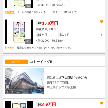
2
1階
3LDK（70.68ｍ
）
ペットの飼育ご相談ください（小型犬または猫1匹まで）
15.8万円
401
8,000円
1ヶ月
1ヶ月
敷
礼
2
4階
3LDK（70.68ｍ
）
経済的な都市ガス・使いやすいカウンターキッチン
コトーイソダB
アパート
西武狭山線
下山口駅
/ 徒歩14分
築年38年 / 2階建
埼玉県所沢市大字荒幡
4.9万円
201