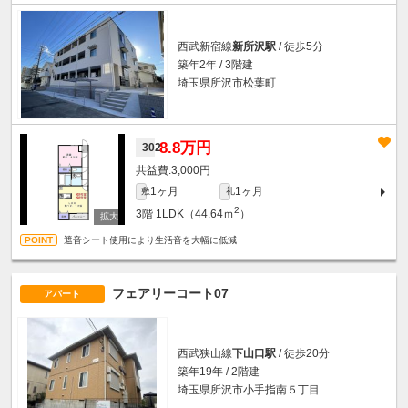
西武新宿線
新所沢駅
/ 徒歩5分
築年2年 / 3階建
埼玉県所沢市松葉町
8.8万円
302
3,000円
1ヶ月
1ヶ月
敷
礼
2
3階
1LDK（44.64ｍ
）
遮音シート使用により生活音を大幅に低減
フェアリーコート07
アパート
西武狭山線
下山口駅
/ 徒歩20分
築年19年 / 2階建
埼玉県所沢市小手指南５丁目