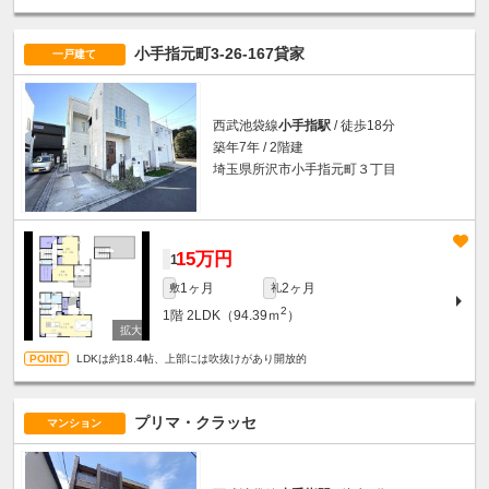
小手指元町3-26-167貸家
一戸建て
西武池袋線
小手指駅
/ 徒歩18分
築年7年 / 2階建
埼玉県所沢市小手指元町３丁目
15万円
1
1ヶ月
2ヶ月
敷
礼
2
1階
2LDK（94.39ｍ
）
LDKは約18.4帖、上部には吹抜けがあり開放的
プリマ・クラッセ
マンション