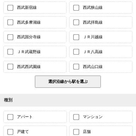
西武新宿線
西武狭山線
西武多摩湖線
西武拝島線
西武国分寺線
ＪＲ川越線
ＪＲ武蔵野線
ＪＲ八高線
西武西武園線
西武山口線
種別
アパート
マンション
戸建て
店舗