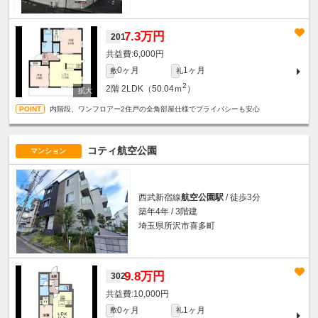
7.3万円
201
6,000円
0ヶ月
1ヶ月
敷
礼
2
2階
2LDK（50.04ｍ
）
内階段、ワンフロアー2住戸の全角部屋仕様でプライバシーも安心
コティ航空公園
マンション
西武新宿線
航空公園駅
/ 徒歩3分
築年4年 / 3階建
埼玉県所沢市喜多町
9.8万円
302
10,000円
0ヶ月
1ヶ月
敷
礼