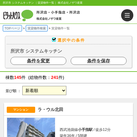
所沢市 システムキッチン ｜賃貸物件一覧｜ 株式会社ノザワ産業
TOPページ
賃貸物件検索
賃貸物件一覧
選択中の条件
所沢市 システムキッチン
条件を変更
条件を保存
棟数
145
件 (総物件数：
241
件)
並び順 ：
ラ・ウル北田
マンション
西武池袋線
小手指駅
/ 徒歩12分
築年36年 / 5階建