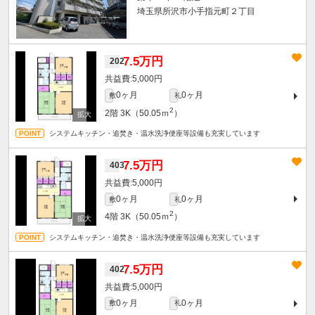
埼玉県所沢市小手指元町２丁目
7.5万円
202
5,000円
0ヶ月
0ヶ月
敷
礼
2
2階
3K（50.05ｍ
）
システムキッチン・追焚き・温水洗浄便座等設備も充実しています
7.5万円
403
5,000円
0ヶ月
0ヶ月
敷
礼
2
4階
3K（50.05ｍ
）
システムキッチン・追焚き・温水洗浄便座等設備も充実しています
7.5万円
402
5,000円
0ヶ月
0ヶ月
敷
礼