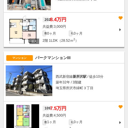
8.4万円
202
3,000円
0ヶ月
0ヶ月
敷
礼
2
2階
1LDK（28.52ｍ
）
パークマンションIII
マンション
西武新宿線
新所沢駅
/ 徒歩10分
築年32年 / 3階建
埼玉県所沢市緑町３丁目
7.5万円
109
4,500円
1ヶ月
0ヶ月
敷
礼