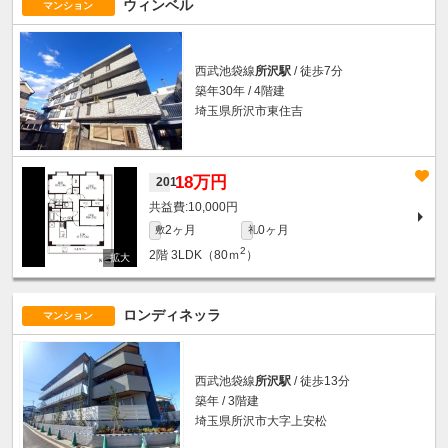
ウィンベル
マンション
西武池袋線
所沢駅
/ 徒歩7分
築年30年 / 4階建
埼玉県所沢市東住吉
18万円
201
10,000円
2ヶ月
0ヶ月
敷
礼
2
2階
3LDK（80ｍ
）
ロンディネッラ
マンション
西武池袋線
所沢駅
/ 徒歩13分
築年 / 3階建
埼玉県所沢市大字上安松