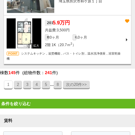
埼玉県所沢市和ケ原１丁目
5.9万円
201
3,500円
0ヶ月
0ヶ月
敷
礼
2
2階
1K（20.7ｍ
）
システムキッチン，追焚機能，バス・トイレ別，温水洗浄便座，浴室乾燥
機
棟数
145
件 (総物件数：
241
件)
...
1
2
3
4
5
8
次の20件>>
条件を絞り込む
賃料