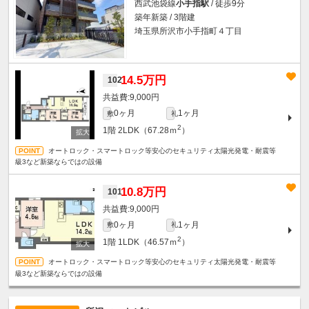
西武池袋線
小手指駅
/ 徒歩9分
築年新築 / 3階建
埼玉県所沢市小手指町４丁目
14.5万円
102
9,000円
0ヶ月
1ヶ月
敷
礼
2
1階
2LDK（67.28ｍ
）
オートロック・スマートロック等安心のセキュリティ太陽光発電・耐震等
級3など新築ならではの設備
10.8万円
101
9,000円
0ヶ月
1ヶ月
敷
礼
2
1階
1LDK（46.57ｍ
）
オートロック・スマートロック等安心のセキュリティ太陽光発電・耐震等
級3など新築ならではの設備