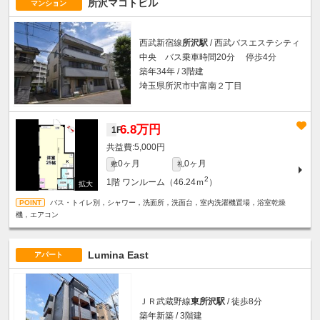
所沢マコトビル
マンション
西武新宿線
所沢駅
/ 西武バスエステシティ
中央 バス乗車時間20分 停歩4分
築年34年 / 3階建
埼玉県所沢市中富南２丁目
6.8万円
1F
5,000円
0ヶ月
0ヶ月
敷
礼
2
1階
ワンルーム（46.24ｍ
）
バス・トイレ別，シャワー，洗面所，洗面台，室内洗濯機置場，浴室乾燥
機，エアコン
Lumina East
アパート
ＪＲ武蔵野線
東所沢駅
/ 徒歩8分
築年新築 / 3階建