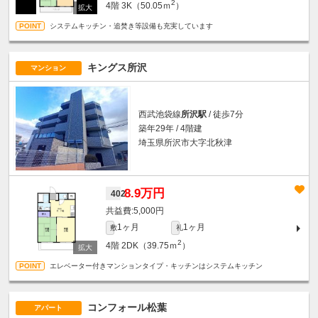
2
4階
3K（50.05ｍ
）
システムキッチン・追焚き等設備も充実しています
キングス所沢
マンション
西武池袋線
所沢駅
/ 徒歩7分
築年29年 / 4階建
埼玉県所沢市大字北秋津
8.9万円
402
5,000円
1ヶ月
1ヶ月
敷
礼
2
4階
2DK（39.75ｍ
）
エレベーター付きマンションタイプ・キッチンはシステムキッチン
コンフォール松葉
アパート