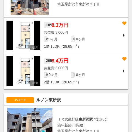
埼玉県所沢市東所沢２丁目
8.3万円
105
3,000円
0ヶ月
0ヶ月
敷
礼
2
1階
1LDK（28.65ｍ
）
8.4万円
205
3,000円
0ヶ月
0ヶ月
敷
礼
2
2階
1LDK（28.65ｍ
）
ルノン東所沢
アパート
ＪＲ武蔵野線
東所沢駅
/ 徒歩8分
築年新築 / 3階建
埼玉県所沢市東所沢２丁目