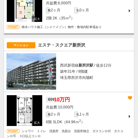
6,000円
2ヶ月
0ヶ月
敷
礼
2
2階
2K（35ｍ
）
積水ハウス施工（シャーメゾン）物件・敷地内駐車場あり
エステ・スクエア新所沢
マンション
西武新宿線
新所沢駅
/ 徒歩12分
築年31年 / 9階建
埼玉県所沢市向陽町
10万円
609
10,000円
2ヶ月
1ヶ月
敷
礼
2
6階
3LDK（64.96ｍ
）
シャワー トイレ 洗面所 洗面台 洗面所独立 ガスコンロ付 ガスコ
ンロ可 ３口以上コンロ