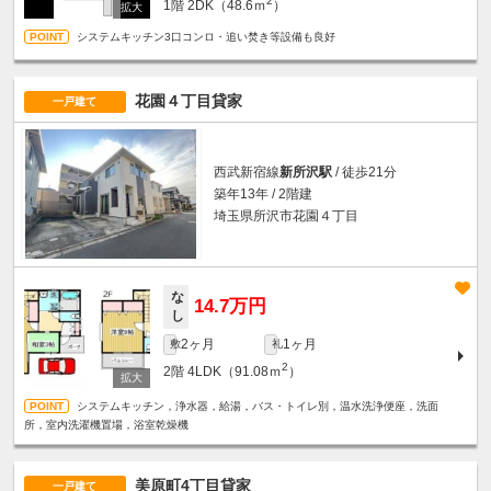
2
1階
2DK（48.6ｍ
）
システムキッチン3口コンロ・追い焚き等設備も良好
花園４丁目貸家
一戸建て
西武新宿線
新所沢駅
/ 徒歩21分
築年13年 / 2階建
埼玉県所沢市花園４丁目
な
14.7万円
し
2ヶ月
1ヶ月
敷
礼
2
2階
4LDK（91.08ｍ
）
システムキッチン，浄水器，給湯，バス・トイレ別，温水洗浄便座，洗面
所，室内洗濯機置場，浴室乾燥機
美原町4丁目貸家
一戸建て