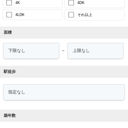
4K
4DK
4LDK
それ以上
面積
～
駅徒歩
築年数