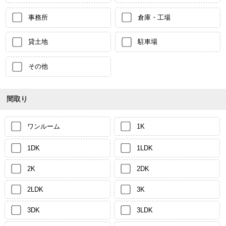
事務所
倉庫・工場
貸土地
駐車場
その他
間取り
ワンルーム
1K
1DK
1LDK
2K
2DK
2LDK
3K
3DK
3LDK