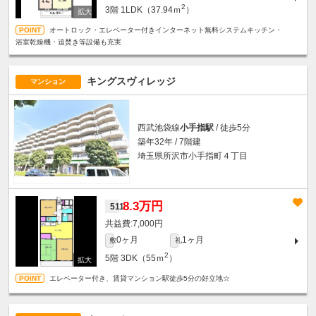
2
3階
1LDK（37.94ｍ
）
オートロック・エレベーター付きインターネット無料システムキッチン・
浴室乾燥機・追焚き等設備も充実
キングスヴィレッジ
マンション
西武池袋線
小手指駅
/ 徒歩5分
築年32年 / 7階建
埼玉県所沢市小手指町４丁目
8.3万円
511
7,000円
0ヶ月
1ヶ月
敷
礼
2
5階
3DK（55ｍ
）
エレベーター付き、賃貸マンション駅徒歩5分の好立地☆