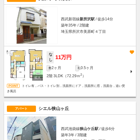
西武新宿線
新所沢駅
/ 徒歩14分
築年35年 / 2階建
埼玉県所沢市美原町４丁目
な
11万円
し
2ヶ月
0.5ヶ月
敷
礼
2
2階
3LDK（72.29ｍ
）
トイレ有，バス・トイレ別，洗面所にドア，洗面所に窓，洗面台，追い焚
き風呂
シエル狭山ヶ丘
アパート
西武池袋線
狭山ケ丘駅
/ 徒歩6分
築年3年 / 3階建