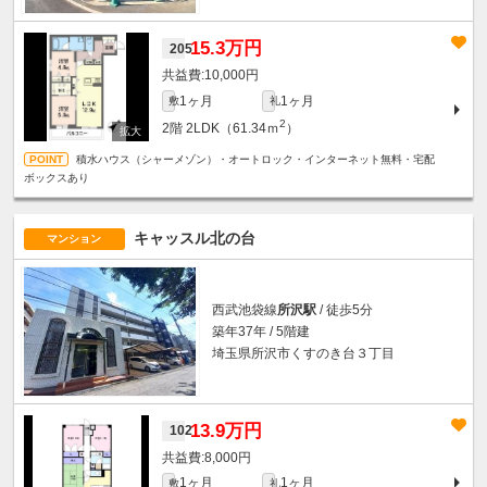
15.3万円
205
10,000円
1ヶ月
1ヶ月
敷
礼
2
2階
2LDK（61.34ｍ
）
積水ハウス（シャーメゾン）・オートロック・インターネット無料・宅配
ボックスあり
キャッスル北の台
マンション
西武池袋線
所沢駅
/ 徒歩5分
築年37年 / 5階建
埼玉県所沢市くすのき台３丁目
13.9万円
102
8,000円
1ヶ月
1ヶ月
敷
礼