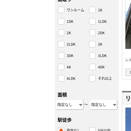
ワンルーム
1K
1DK
1LDK
2K
2DK
2LDK
3K
3DK
3LDK
シス
4K
4DK
4LDK
それ以上
面積
リ
～
駅徒歩
指定なし
5分以内