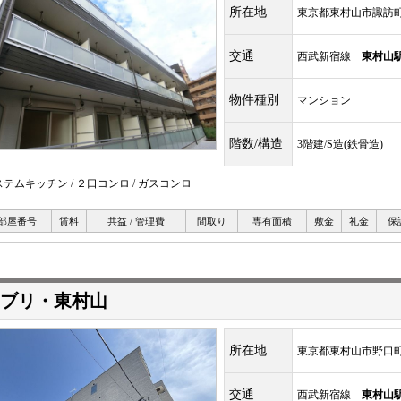
所在地
東京都東村山市諏訪
交通
西武新宿線
東村山
物件種別
マンション
階数/構造
3階建/S造(鉄骨造)
テムキッチン / ２口コンロ / ガスコンロ
部屋番号
賃料
共益 / 管理費
間取り
専有面積
敷金
礼金
保
ブリ・東村山
所在地
東京都東村山市野口
交通
西武新宿線
東村山