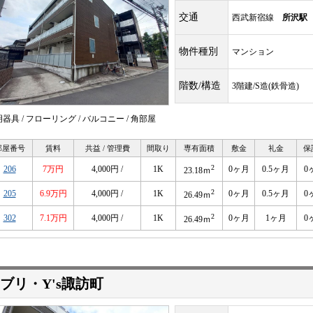
交通
西武新宿線
所沢駅
物件種別
マンション
階数/構造
3階建/S造(鉄骨造)
器具 / フローリング / バルコニー / 角部屋
部屋番号
賃料
共益 / 管理費
間取り
専有面積
敷金
礼金
保
2
206
7万円
4,000円 /
1K
0ヶ月
0.5ヶ月
0
23.18ｍ
2
205
6.9万円
4,000円 /
1K
0ヶ月
0.5ヶ月
0
26.49ｍ
2
302
7.1万円
4,000円 /
1K
0ヶ月
1ヶ月
0
26.49ｍ
ブリ・Y's諏訪町