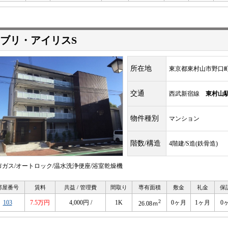
ブリ・アイリスS
所在地
東京都東村山市野口
交通
西武新宿線
東村山
物件種別
マンション
階数/構造
4階建/S造(鉄骨造)
市ガス/オートロック/温水洗浄便座/浴室乾燥機
部屋番号
賃料
共益 / 管理費
間取り
専有面積
敷金
礼金
保
2
103
7.5万円
4,000円 /
1K
0ヶ月
1ヶ月
0
26.08ｍ