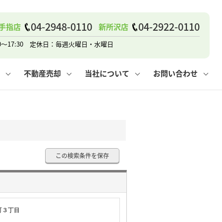
戸建て
諸費用
人情報保護方針
その他の問合せ
仲介と買取の違い
賃貸vs持ち家
04-2948-0110
04-2922-0110
手指店
新所沢店
0～17:30 定休日：毎週火曜日・水曜日
不動産売却
当社について
お問い合わせ
戸建て
諸費用
人情報保護方針
無料賃料査定
その他の問合せ
仲介と買取の違い
賃貸vs持ち家
採用情報
無料売却査定
この検索条件を保存
町３丁目