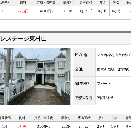
部屋番号
賃料
共益 / 管理費
間取り
専有面積
敷金
礼金
保
2
101
5.2万円
4,000円 /
1LDK
0ヶ月
0ヶ月
0
38.16ｍ
レステージ東村山
所在地
東京都東村山市秋津
交通
西武新宿線
所沢駅
物件種別
アパート
階数/構造
2階建/木造
部屋番号
賃料
共益 / 管理費
間取り
専有面積
敷金
礼金
保
2
101
6万円
3,000円 /
2LDK
2ヶ月
1ヶ月
0
47.1ｍ