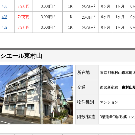
2
405
7.9万円
3,000円 /
1K
0ヶ月
1ヶ月
0
26.08ｍ
2
403
7.9万円
3,000円 /
1K
0ヶ月
1ヶ月
0
26.08ｍ
2
402
7.9万円
3,000円 /
1K
0ヶ月
1ヶ月
0
26.08ｍ
シエール東村山
所在地
東京都東村山市本町
交通
西武新宿線
東村山
物件種別
マンション
階数/構造
3階建/RC造(鉄筋コ