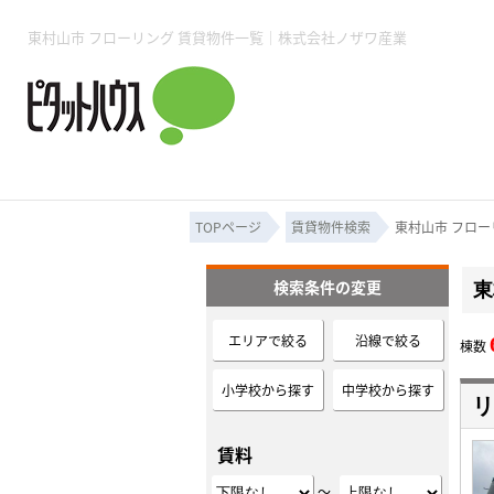
所沢賃貸TOP
賃貸管理業務
入居者様用ページTOP
売買物件一覧
無料売却査定
会社概要
ご来店予約
スタッフ紹介
お住まいの解約手続き
土地・空き家活用
購入時の諸費用
仲介手数料について
物件検索フォーム
入居中のマ
東村山市 フローリング 賃貸物件一覧｜株式会社ノザワ産業
必要な書類
売却の流れ
月極駐車場
ピタットハウス所沢店
事業用物件
ピタットハ
TOPページ
賃貸物件検索
東村山市 フロー
検索条件の変更
東
所沢賃貸TOP
賃貸管理業務
入居者様用ページTOP
売買物件一覧
無料売却査定
会社概要
ご来店予約
スタッフ紹介
お住まいの解約手続き
土地・空き家活用
購入時の諸費用
仲介手数料について
物件検索フォーム
入居中のマ
エリアで絞る
沿線で絞る
棟数
必要な書類
売却の流れ
小学校から探す
中学校から探す
リ
月極駐車場
ピタットハウス所沢店
事業用物件
ピタットハ
賃料
～