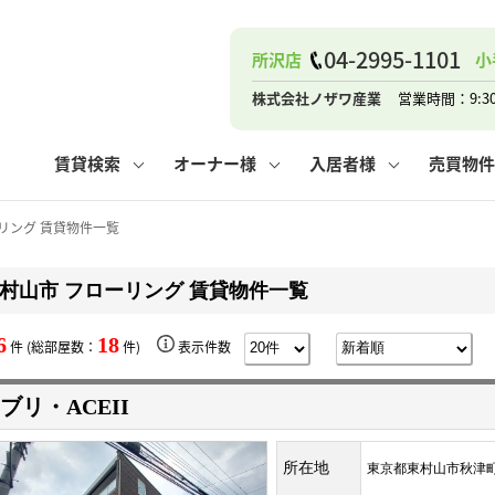
ナー
お知らせ
購入までの流れ
管理物件一覧
お気に入り
業者の選び方
その他の問合せ
住まいのトラブルQ&A
お客様の声
閲覧履歴
管理のご依頼
よくある質問
媒介契約の種類
スタッフブログ
お住まいの解約手続き
保存した検索条件
マンションVS
売却時の
個
04-2995-1101
所沢店
小
高く売るポイント
よくある質問
相続
株式会社ノザワ産業
営業時間：9:3
ウス小手指店
コンテナ
ピタットハウス新所沢店
賃貸検索
オーナー様
入居者様
売買物件
リング 賃貸物件一覧
村山市 フローリング 賃貸物件一覧
ナー
お知らせ
購入までの流れ
空き家管理
お気に入り
業者の選び方
その他の問合せ
住まいのトラブルQ&A
お客様の声
管理物件一覧
閲覧履歴
よくある質問
媒介契約の種類
スタッフブログ
お住まいの解約手続き
保存した検索条件
管理のご依頼
マンションVS
売却時の
個
6
18
件 (総部屋数：
件)
表示件数
高く売るポイント
よくある質問
相続
ブリ・ACEII
ウス小手指店
コンテナ
ピタットハウス新所沢店
所在地
東京都東村山市秋津