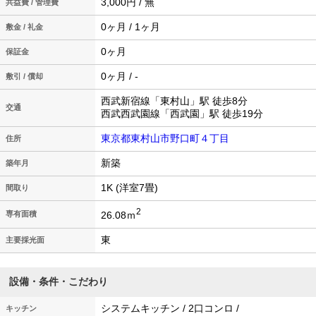
3,000円 / 無
共益費 / 管理費
0ヶ月 / 1ヶ月
敷金 / 礼金
0ヶ月
保証金
0ヶ月 / -
敷引 / 償却
西武新宿線「東村山」駅 徒歩8分
交通
西武西武園線「西武園」駅 徒歩19分
東京都東村山市野口町４丁目
住所
新築
築年月
1K (洋室7畳)
間取り
2
26.08ｍ
専有面積
東
主要採光面
設備・条件・こだわり
システムキッチン / 2口コンロ /
キッチン