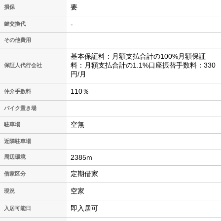
要
損保
-
鍵交換代
その他費用
基本保証料：月額支払合計の100%月額保証
料：月額支払合計の1.1%口座振替手数料：330
保証人代行会社
円/月
110％
仲介手数料
バイク置き場
空無
駐車場
近隣駐車場
2385m
周辺環境
定期借家
借家区分
空家
現況
即入居可
入居可能日