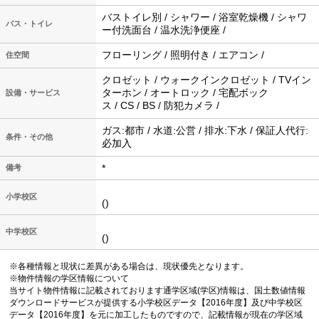
バストイレ別 / シャワー / 浴室乾燥機 / シャワ
バス・トイレ
ー付洗面台 / 温水洗浄便座 /
フローリング / 照明付き / エアコン /
住空間
クロゼット / ウォークインクロゼット / TVイン
ターホン / オートロック / 宅配ボック
設備・サービス
ス / CS / BS / 防犯カメラ /
ガス:都市 / 水道:公営 / 排水:下水 / 保証人代行:
条件・その他
必加入
*
備考
小学校区
()
中学校区
()
※各種情報と現状に差異がある場合は、現状優先となります。
※物件情報の学区情報について
当サイト物件情報に記載されております通学区域(学区)情報は、国土数値情報
ダウンロードサービスが提供する小学校区データ【2016年度】及び中学校区
データ【2016年度】を元に加工したものですので、記載情報が現在の学区域