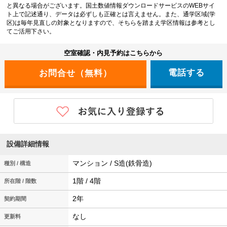
と異なる場合がございます。国土数値情報ダウンロードサービスのWEBサイ
ト上で記述通り、データは必ずしも正確とは言えません。また、通学区域(学
区)は毎年見直しの対象となりますので、そちらを踏まえ学区情報は参考とし
てご活用下さい。
空室確認・内見予約はこちらから
電話する
設備詳細情報
マンション / S造(鉄骨造)
種別 / 構造
1階 / 4階
所在階 / 階数
2年
契約期間
なし
更新料