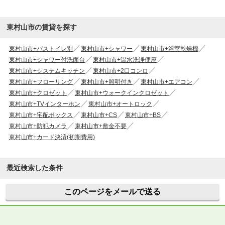
東村山市の賃貸を探す
東村山市+バストイレ別
東村山市+シャワー
東村山市+浴室乾燥機
東村山市+シャワー付洗面台
東村山市+温水洗浄便座
東村山市+システムキッチン
東村山市+2口コンロ
東村山市+フローリング
東村山市+照明付き
東村山市+エアコン
東村山市+クロゼット
東村山市+ウォークインクロゼット
東村山市+TVインターホン
東村山市+オートロック
東村山市+宅配ボックス
東村山市+CS
東村山市+BS
東村山市+防犯カメラ
東村山市+敷金不要
東村山市+カード決済(初期費用)
最近検索した条件
このページをメールで送る