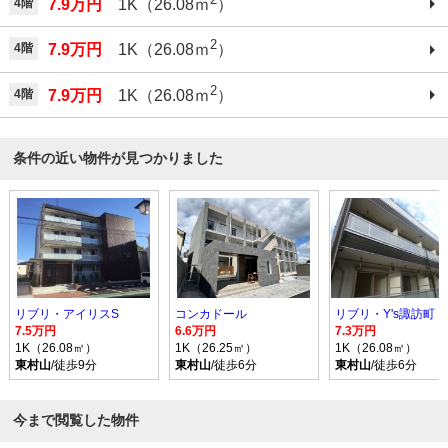
4階
7.9万円
1K（26.08ｍ
）
2
4階
7.9万円
1K（26.08ｍ
）
2
4階
7.9万円
1K（26.08ｍ
）
条件の近い物件が見つかりました
リブリ・アイリスS
コンカドール
リブリ・Y's諏訪町
7.5万円
6.6万円
7.3万円
1K（26.08㎡）
1K（26.25㎡）
1K（26.08㎡）
東村山
/徒歩9分
東村山
/徒歩6分
東村山
/徒歩6分
今まで閲覧した物件