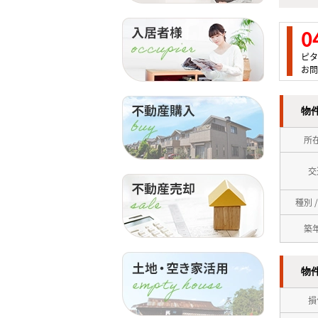
0
ピタ
お問
物
所
交
種別 
築
物
損