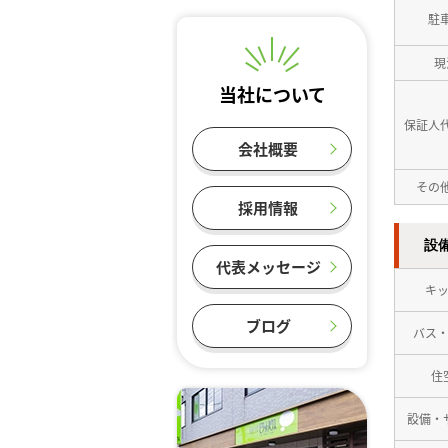
駐
現
当社について
保証人
会社概要
その
採用情報
設
代表メッセージ
キ
ブログ
バス
住
設備・