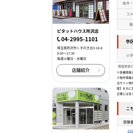
条件
コ
備
ピタットハウス所沢店
04-2995-1101
学
埼玉県所沢市くすのき台3-18-8
9:30～17:30
小
毎週火曜日・水曜日
情報更新日
店舗紹介
※各種情報
※物件情報
当サイト物
度】を元に
正確とは言
こ
部屋
10