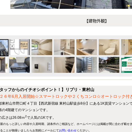
【建物外観】
タッフからのイチオシポイント！】リブリ・東村山
２６年6月入居開始☆スマートロックや２くちコンロ☆オートロック付
都東村山市野口町４丁目【西武新宿線 東村山駅徒歩8分】にある1K賃貸マンション
築の4階建てのマンションです。
2
広さは26.08ｍ
で人気の1Kです。
屋のもっと詳しい内容や入居時期、諸条件のご相談など、ホームページには掲載が間に合わず載せ
ることが御座いましたらお気軽にメールにて
お問い合わせ
ください。