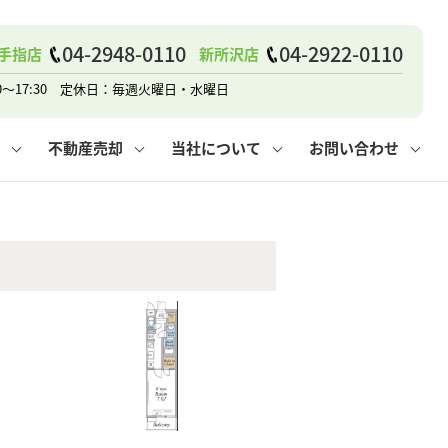
04-2948-0110
04-2922-0110
手指店
新所沢店
戸建て
諸費用
人情報保護方針
その他の問合せ
仲介と買取の違い
賃貸vs持ち家
0～17:30 定休日：毎週火曜日・水曜日
不動産売却
当社について
お問い合わせ
戸建て
諸費用
人情報保護方針
無料賃料査定
その他の問合せ
仲介と買取の違い
賃貸vs持ち家
採用情報
無料売却査定