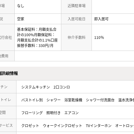
車場
なし
近隣駐車場
況
空家
入居可能日
即入居可
基本保証料：月額支払合
計の100%月額保証料：
代行会社
仲介手数料
110％
月額支払合計の1.1%口座
振替手数料：330円/月
他費用
備詳細情報
ッチン
システムキッチン
2口コンロ
・トイレ
バストイレ別
シャワー
浴室乾燥機
シャワー付洗面台
温水洗浄
空間
フローリング
照明付き
エアコン
サービス
クロゼット
ウォークインクロゼット
TVインターホン
オートロッ