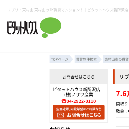
所沢賃貸TOP
賃貸管理業務
入居者様用ページTOP
売買物件一覧
無料売却査定
会社概要
ご来店予約
スタッフ紹介
お住まいの解約手続き
土地・空き家活用
購入時の諸費用
仲介手数料について
物件検索フォーム
入居中のマ
必要な書類
売却の流れ
月極駐車場
ピタットハウス所沢店
事業用物件
ピタットハ
TOPページ
賃貸物件検索
東村山市の賃貸
リ
お問合せはこちら
所沢賃貸TOP
賃貸管理業務
入居者様用ページTOP
売買物件一覧
無料売却査定
会社概要
ご来店予約
スタッフ紹介
お住まいの解約手続き
土地・空き家活用
購入時の諸費用
仲介手数料について
物件検索フォーム
入居中のマ
ピタットハウス新所沢店
7.
(株)ノザワ産業
必要な書類
売却の流れ
04-2922-0110
間取り：
敷金：0
月極駐車場
ピタットハウス所沢店
事業用物件
ピタットハ