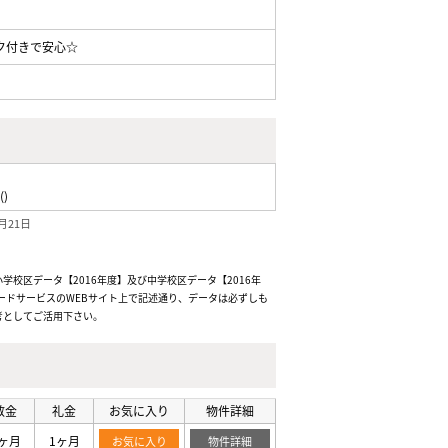
ク付きで安心☆
()
月21日
校区データ【2016年度】及び中学校区データ【2016年
ードサービスのWEBサイト上で記述通り、データは必ずしも
考としてご活用下さい。
敷金
礼金
お気に入り
物件詳細
ヶ月
1ヶ月
お気に入り
物件詳細