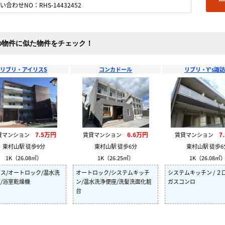
い合わせNO：RHS-14432452
の物件に似た物件をチェック！
リブリ・アイリスS
コンカドール
リブリ・Y's諏
7.5万円
6.6万円
7
貸マンション
賃貸マンション
賃貸マンション
東村山駅 徒歩9分
東村山駅 徒歩6分
東村山駅 徒歩6
1K（26.08㎡）
1K（26.25㎡）
1K（26.08㎡
ス/オートロック/温水洗
オートロック/システムキッチ
システムキッチン / ２口
/浴室乾燥機
ン/温水洗浄便座/洗髪洗面化粧
ガスコンロ
台