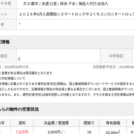
・その他
ガス:都市 / 水道:公営 / 排水:下水 / 保証人代行:必加入
メント
２０２６年6月入居開始☆スマートロックや２くちコンロ☆オートロッ
 考
*
区情報
学校区
中学校区
()
：2026年08月07日
次回更新予定日：2026年08
と差異がある場合は現況優先となります
の学区情報について
件情報に記載されております通学区域(学区)情報は、国土数値情報ダウンロードサービスが提供する小学
加工したものですので、記載情報が現在の学区域と異なる場合がございます。国土数値情報ダウンロ
えません。また、通学区域(学区)は毎年見直しの対象となりますので、そちらを踏まえ学区情報は参
ちらの物件の空室状況
番号
賃料
共益費 / 管理費
間取り
専有面積
2
2
7.6万円
3,000円 / -
1K
0
26.08ｍ