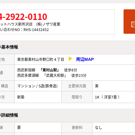
4-2922-0110
ットハウス新所沢店 (株)ノザワ産業
い合わせNO：RHS-14432452
件基本情報
在地
東京都東村山市野口町４丁目
周辺MAP
西武新宿線
「東村山駅」
徒歩8分
通
西武多摩湖線 「武蔵大和駅」 徒歩23分
/ 構造
マンション / S造(鉄骨造)
主要採光面
東
年月
新築
間取り
1K（ 洋室7畳 ）
件詳細情報
保
要
更新料
なし