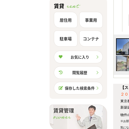
賃貸
居住用
事業用
駐車場
コンテナ
お気に入り
閲覧履歴
【ス
保存した検索条件
２０
東京
新築
物件の
※お部
気にな