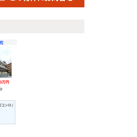
訪町
.3万円
分
）
コンロ /