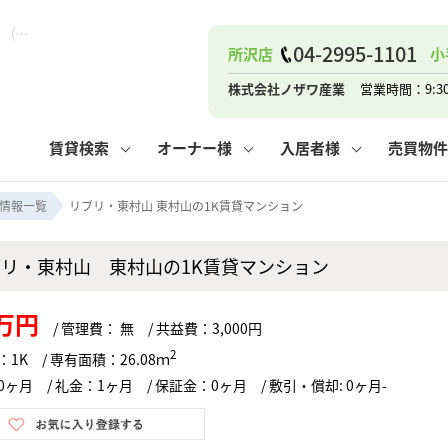
リブリ・東村山 東村山の1K賃貸マンション！｜ピタットハウス新所沢店 (株)ノザワ産業
04-2995-1101
所沢店
小
ナー
お知らせ
購入までの流れ
管理物件一覧
お気に入り
業者の選び方
その他の問合せ
住まいのトラブルQ&A
お客様の声
閲覧履歴
管理のご依頼
よくある質問
媒介契約の種類
スタッフブログ
お住まいの解約手続き
保存した検索条件
マンションVS
売却時の
個
株式会社ノザワ産業
営業時間：9:3
高く売るポイント
よくある質問
相続
賃貸検索
オーナー様
入居者様
売買物件
ウス小手指店
コンテナ
ピタットハウス新所沢店
情報一覧
リブリ・東村山 東村山の1K賃貸マンション
ブリ・東村山 東村山の1K賃貸マンション
ナー
お知らせ
購入までの流れ
空き家管理
お気に入り
業者の選び方
その他の問合せ
住まいのトラブルQ&A
お客様の声
管理物件一覧
閲覧履歴
よくある質問
媒介契約の種類
スタッフブログ
お住まいの解約手続き
保存した検索条件
管理のご依頼
マンションVS
売却時の
個
6万円
/ 管理費： 無 / 共益費：3,000円
高く売るポイント
よくある質問
相続
2
1K / 専有面積：26.08ｍ
ヶ月 / 礼金：1ヶ月 / 保証金：0ヶ月 / 敷引・償却: 0ヶ月-
ウス小手指店
コンテナ
ピタットハウス新所沢店