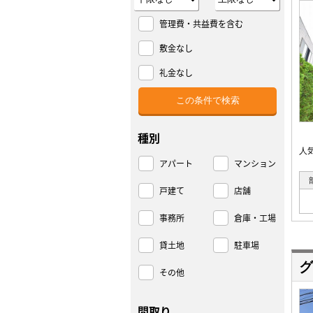
管理費・共益費を含む
敷金なし
礼金なし
種別
人
アパート
マンション
戸建て
店舗
事務所
倉庫・工場
貸土地
駐車場
グ
その他
間取り