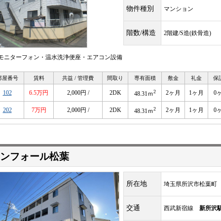
物件種別
マンション
階数/構造
2階建/S造(鉄骨造)
Vモニターフォン・温水洗浄便座・エアコン設備
部屋番号
賃料
共益 / 管理費
間取り
専有面積
敷金
礼金
保
2
102
6.5万円
2,000円 /
2DK
2ヶ月
1ヶ月
0
48.31ｍ
2
202
7万円
2,000円 /
2DK
2ヶ月
1ヶ月
0
48.31ｍ
ンフォール松葉
所在地
埼玉県所沢市松葉町
交通
西武新宿線
新所沢