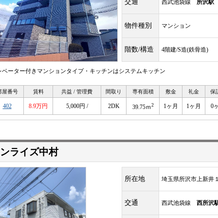
交通
西武池袋線
所沢駅
物件種別
マンション
階数/構造
4階建/S造(鉄骨造)
レベーター付きマンションタイプ・キッチンはシステムキッチン
部屋番号
賃料
共益 / 管理費
間取り
専有面積
敷金
礼金
保
2
402
8.9万円
5,000円 /
2DK
1ヶ月
1ヶ月
0
39.75ｍ
ンライズ中村
所在地
埼玉県所沢市上新井
交通
西武池袋線
西所沢