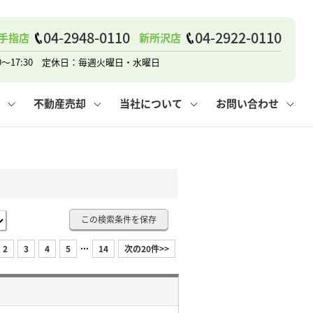
戸建て
諸費用
人情報保護方針
その他の問合せ
仲介と買取の違い
賃貸vs持ち家
04-2948-0110
04-2922-0110
手指店
新所沢店
0～17:30 定休日：毎週火曜日・水曜日
不動産売却
当社について
お問い合わせ
戸建て
諸費用
人情報保護方針
無料賃料査定
その他の問合せ
仲介と買取の違い
賃貸vs持ち家
採用情報
無料売却査定
この検索条件を保存
...
2
3
4
5
14
次の20件>>