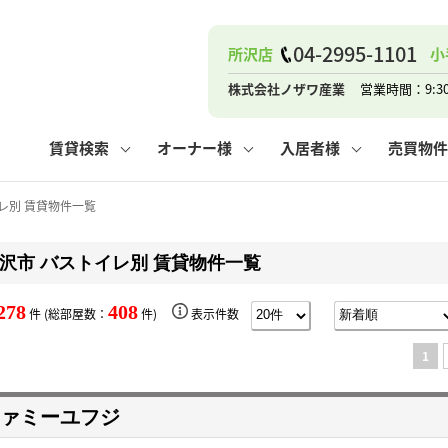
ナー
お知らせ
購入までの流れ
管理物件一覧
お気に入り
業者の選び方
その他の問合せ
住まいのトラブルQ&A
お客様の声
閲覧履歴
管理のご依頼
よくある質問
媒介契約の種類
スタッフブログ
お住まいの解約手続き
保存した検索条件
マンションVS
売却時の
個
04-2995-1101
所沢店
小
高く売るポイント
よくある質問
相続
株式会社ノザワ産業
営業時間：9:3
ウス小手指店
コンテナ
ピタットハウス新所沢店
賃貸検索
オーナー様
入居者様
売買物件
レ別 賃貸物件一覧
沢市 バストイレ別 賃貸物件一覧
ナー
お知らせ
購入までの流れ
空き家管理
お気に入り
業者の選び方
その他の問合せ
住まいのトラブルQ&A
お客様の声
管理物件一覧
閲覧履歴
よくある質問
媒介契約の種類
スタッフブログ
お住まいの解約手続き
保存した検索条件
管理のご依頼
マンションVS
売却時の
個
278
408
件 (総部屋数：
件)
表示件数
高く売るポイント
よくある質問
相続
1
ウス小手指店
コンテナ
ピタットハウス新所沢店
ァミーユフジ