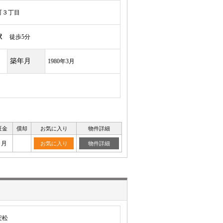
町３丁目
駅
徒歩5分
築年月
1980年3月
証金
償却
お気に入り
物件詳細
ヶ月
お気に入り
物件詳細
安松