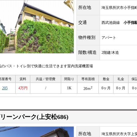
所在地
埼玉県所沢市小手指
交通
西武池袋線
小手指
物件種別
アパート
階数/構造
2階建/木造
気のバス・トイレ別で快適に生活できます室内洗濯機置場
部屋番号
賃料
共益 / 管理費
間取り
専有面積
敷金
礼金
保
2
205
4万円
/
1K
0ヶ月
0ヶ月
0
20ｍ
リーンパーク(上安松686)
所在地
埼玉県所沢市大字上