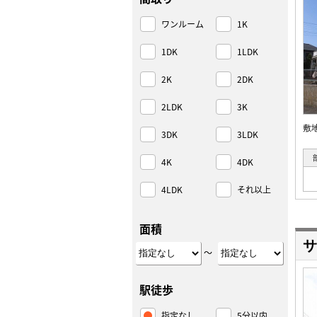
ワンルーム
1K
1DK
1LDK
2K
2DK
2LDK
3K
敷
3DK
3LDK
4K
4DK
4LDK
それ以上
面積
サ
～
駅徒歩
指定なし
5分以内