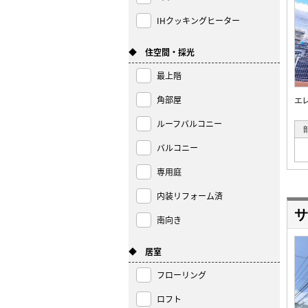
IHクッキングヒーター
◆ 住空間・採光
最上階
角部屋
エ
ルーフバルコニー
バルコニー
専用庭
内装リフォーム済
サ
南向き
◆ 居室
フローリング
ロフト