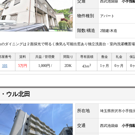
交通
西武池袋線
小手指
物件種別
アパート
階数/構造
2階建/木造
めのダイニングは２面採光で明るく換気も可能出窓あり独立洗面台・室内洗濯機置場
部屋番号
賃料
共益 / 管理費
間取り
専有面積
敷金
礼金
保
2
101
5万円
1,000円 /
2DK
1ヶ月
0ヶ月
0
43ｍ
・ウル北田
所在地
埼玉県所沢市小手指
交通
西武池袋線
小手指