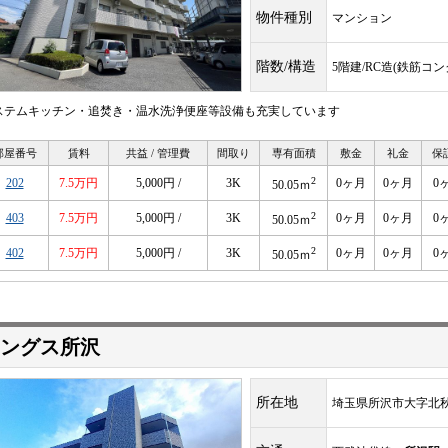
物件種別
マンション
階数/構造
5階建/RC造(鉄筋コ
ステムキッチン・追焚き・温水洗浄便座等設備も充実しています
部屋番号
賃料
共益 / 管理費
間取り
専有面積
敷金
礼金
保
2
202
7.5万円
5,000円 /
3K
0ヶ月
0ヶ月
0
50.05ｍ
2
403
7.5万円
5,000円 /
3K
0ヶ月
0ヶ月
0
50.05ｍ
2
402
7.5万円
5,000円 /
3K
0ヶ月
0ヶ月
0
50.05ｍ
ングス所沢
所在地
埼玉県所沢市大字北