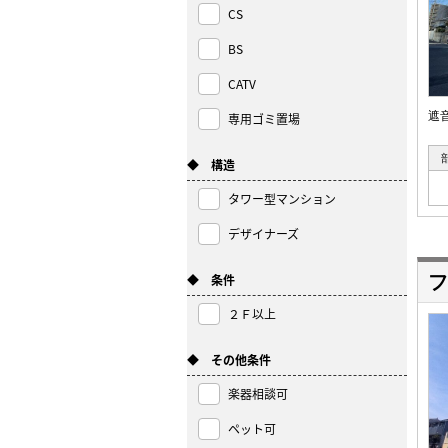
CS
BS
CATV
遮
専用ゴミ置場
◆ 構造
タワー型マンション
デザイナーズ
◆ 条件
フ
２Ｆ以上
◆ その他条件
楽器相談可
ペット可