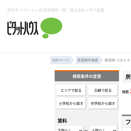
所沢賃貸TOP
賃貸管理業務
入居者様用ページTOP
売買物件一覧
無料売却査定
会社概要
ご来店予約
スタッフ紹介
お住まいの解約手続き
土地・空き家活用
購入時の諸費用
仲介手数料について
物件検索フォーム
入居中のマ
所沢市 バストイレ別 賃貸物件一覧｜株式会社ノザワ産業
必要な書類
売却の流れ
月極駐車場
ピタットハウス所沢店
事業用物件
ピタットハ
TOPページ
賃貸物件検索
所沢市 バストイ
検索条件の変更
所
所沢賃貸TOP
賃貸管理業務
入居者様用ページTOP
売買物件一覧
無料売却査定
会社概要
ご来店予約
スタッフ紹介
お住まいの解約手続き
土地・空き家活用
購入時の諸費用
仲介手数料について
物件検索フォーム
入居中のマ
エリアで絞る
沿線で絞る
棟数
必要な書類
売却の流れ
小学校から探す
中学校から探す
月極駐車場
ピタットハウス所沢店
事業用物件
ピタットハ
賃料
フ
～