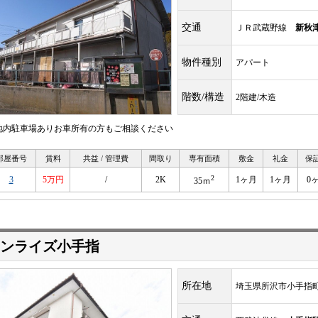
交通
ＪＲ武蔵野線
新秋
物件種別
アパート
階数/構造
2階建/木造
地内駐車場ありお車所有の方もご相談ください
部屋番号
賃料
共益 / 管理費
間取り
専有面積
敷金
礼金
保
2
3
5万円
/
2K
1ヶ月
1ヶ月
0
35ｍ
ンライズ小手指
所在地
埼玉県所沢市小手指