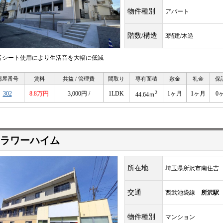
物件種別
アパート
階数/構造
3階建/木造
音シート使用により生活音を大幅に低減
部屋番号
賃料
共益 / 管理費
間取り
専有面積
敷金
礼金
保
2
302
8.8万円
3,000円 /
1LDK
1ヶ月
1ヶ月
0
44.64ｍ
ラワーハイム
所在地
埼玉県所沢市南住吉
交通
西武池袋線
所沢駅
物件種別
マンション