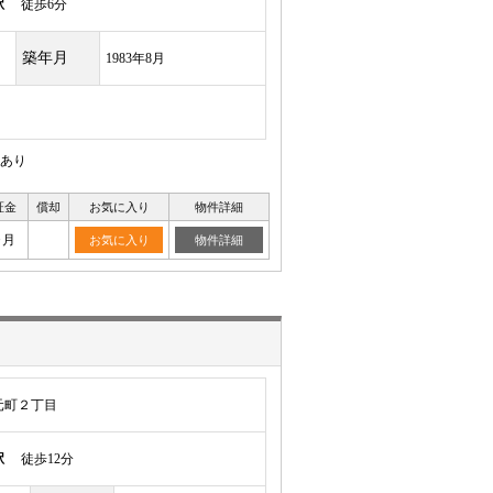
駅
徒歩6分
築年月
1983年8月
あり
証金
償却
お気に入り
物件詳細
ヶ月
お気に入り
物件詳細
元町２丁目
駅
徒歩12分