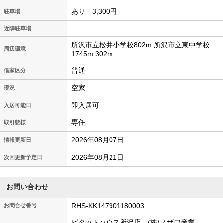
あり 3,300円
駐車場
近隣駐車場
所沢市立松井小学校802m 所沢市立東中学校
周辺環境
1745m 302m
普通
借家区分
空家
現況
即入居可
入居可能日
専任
取引態様
2026年08月07日
情報更新日
2026年08月21日
次回更新予定日
お問い合わせ
RHS-KK147901180003
お問合せ番号
ピタットハウス所沢店 (株)ノザワ産業