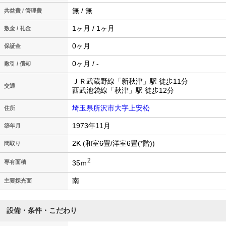
無 / 無
共益費 / 管理費
1ヶ月 / 1ヶ月
敷金 / 礼金
0ヶ月
保証金
0ヶ月 / -
敷引 / 償却
ＪＲ武蔵野線「新秋津」駅 徒歩11分
交通
西武池袋線「秋津」駅 徒歩12分
埼玉県所沢市大字上安松
住所
1973年11月
築年月
2K (和室6畳/洋室6畳(*階))
間取り
2
35ｍ
専有面積
南
主要採光面
設備・条件・こだわり