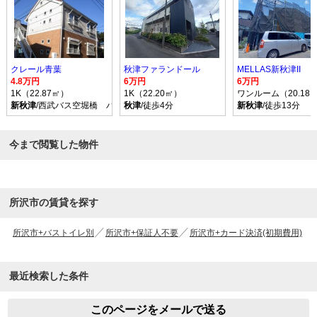
クレール青葉
秋津ファランドール
MELLAS新秋津II
4.8万円
6万円
6万円
1K（22.87㎡）
1K（22.20㎡）
ワンルーム（20.18
新秋津
/西武バス空堀橋 バス乗車時間8分 停歩9分
秋津
/徒歩4分
新秋津
/徒歩13分
今まで閲覧した物件
所沢市の賃貸を探す
所沢市+バストイレ別
所沢市+保証人不要
所沢市+カード決済(初期費用)
最近検索した条件
このページをメールで送る