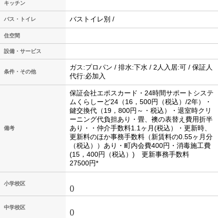
キッチン
バストイレ別 /
バス・トイレ
住空間
設備・サービス
ガス:プロパン / 排水:下水 / 2人入居:可 / 保証人
条件・その他
代行:必加入
保証会社エポスカード・24時間サポートシステ
ムくらしーど24（16，500円（税込）/2年）・
鍵交換代（19，800円～・税込）・退室時クリ
ーニング代負担あり・畳、襖の表替え費用折半
あり・・仲介手数料1.1ヶ月(税込）・更新時、
備考
更新料のほか事務手数料（新賃料の0.55ヶ月分
（税込））あり・町内会費400円・消毒施工費
(15，400円（税込）) 更新事務手数料
27500円*
小学校区
()
中学校区
()