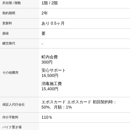
1階 / 2階
所在階 / 階数
2年
契約期間
あり 0.5ヶ月
更新料
要
損保
-
鍵交換代
町内会費
300円
安心サポート
その他費用
16,500円
消毒施工費
15,400円
エポスカード エポスカード 初回契約時：
保証人代行会社
50%、月額：1%
110％
仲介手数料
バイク置き場