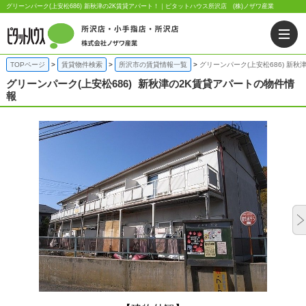
グリーンパーク(上安松686) 新秋津の2K賃貸アパート！｜ピタットハウス所沢店 (株)ノザワ産業
TOPページ
賃貸物件検索
所沢市の賃貸情報一覧
グリーンパーク(上安松686) 新秋
グリーンパーク(上安松686)
新秋津の2K賃貸アパートの物件情
報