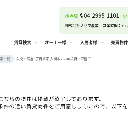
04-2995-1101
所沢店
小
ナー
お知らせ
購入までの流れ
管理物件一覧
お気に入り
業者の選び方
その他の問合せ
住まいのトラブルQ&A
お客様の声
閲覧履歴
管理のご依頼
よくある質問
媒介契約の種類
スタッフブログ
お住まいの解約手続き
保存した検索条件
マンションVS
売却時の
個
株式会社ノザワ産業
営業時間：9:3
高く売るポイント
よくある質問
相続
賃貸検索
オーナー様
入居者様
売買物件
ウス小手指店
コンテナ
ピタットハウス新所沢店
報一覧
入間市高倉5丁目貸家 入間市の2DK賃貸一戸建て
ナー
お知らせ
購入までの流れ
空き家管理
お気に入り
業者の選び方
その他の問合せ
住まいのトラブルQ&A
お客様の声
管理物件一覧
閲覧履歴
よくある質問
媒介契約の種類
スタッフブログ
お住まいの解約手続き
保存した検索条件
管理のご依頼
マンションVS
売却時の
個
高く売るポイント
よくある質問
相続
ウス小手指店
コンテナ
ピタットハウス新所沢店