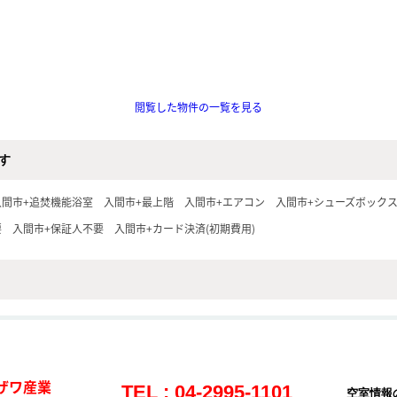
閲覧した物件の一覧を見る
す
入間市+追焚機能浴室
入間市+最上階
入間市+エアコン
入間市+シューズボック
要
入間市+保証人不要
入間市+カード決済(初期費用)
ザワ産業
TEL : 04-2995-1101
空室情報