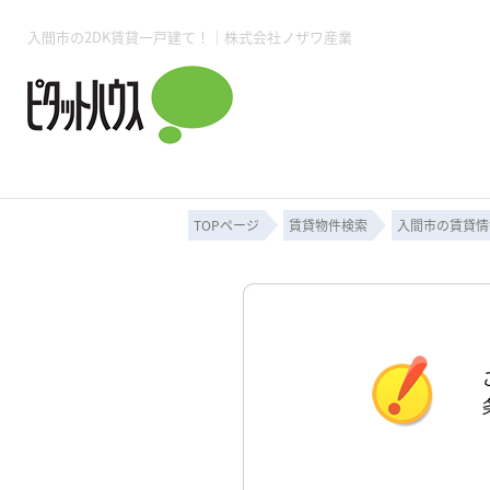
入間市の2DK賃貸一戸建て！｜株式会社ノザワ産業
所沢賃貸TOP
賃貸管理業務
入居者様用ページTOP
売買物件一覧
無料売却査定
会社概要
ご来店予約
スタッフ紹介
お住まいの解約手続き
土地・空き家活用
購入時の諸費用
仲介手数料について
物件検索フォーム
入居中のマ
必要な書類
売却の流れ
月極駐車場
ピタットハウス所沢店
事業用物件
ピタットハ
TOPページ
賃貸物件検索
入間市の賃貸情
所沢賃貸TOP
賃貸管理業務
入居者様用ページTOP
売買物件一覧
無料売却査定
会社概要
ご来店予約
スタッフ紹介
お住まいの解約手続き
土地・空き家活用
購入時の諸費用
仲介手数料について
物件検索フォーム
入居中のマ
必要な書類
売却の流れ
月極駐車場
ピタットハウス所沢店
事業用物件
ピタットハ