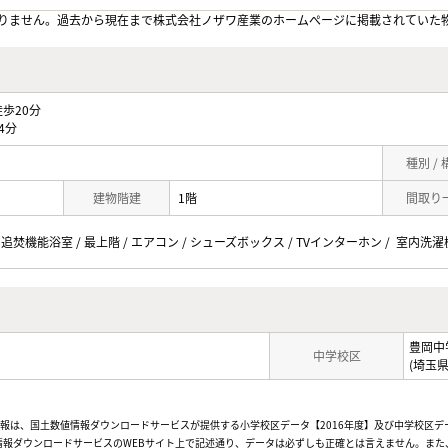
りません。過去から現在まで株式会社ノザワ産業のホームぺージに掲載されていた
歩20分
4分
種別 /
建物階建
1階
間取り
 追焚機能浴室 / 最上階 / エアコン / シューズボックス / TVインターホン / 室内洗濯
豊岡中
中学校区
(埼玉
情報は、国土数値情報ダウンロードサービスが提供する小学校区データ【2016年度】及び中学校区デ
報ダウンロードサービスのWEBサイト上で記述通り、データは必ずしも正確とは言えません。また、