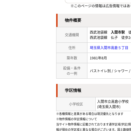
※このページの情報は広告情報ではあ
物件概要
西武池袋線
入間市駅
徒
交通機関
西武池袋線 仏子 徒歩2
住所
埼玉県入間市高倉５丁目
築年数
1981年8月
設備・条件
バストイレ別 / シャワー /
の一例
学区情報
入間市立高倉小学校
小学校区
(埼玉県入間市)
※各種情報と差異がある場合は現況優先となります
※物件情報の学区情報について
当サイト物件情報に記載されております通学区域(学区)
報が現在の学区域と異なる場合がございます。国土数値情