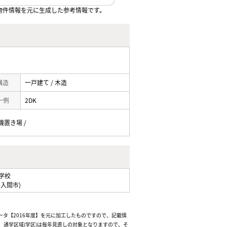
物件情報を元に生成した参考情報です。
 構造
一戸建て / 木造
一例
2DK
機置き場 /
学校
県入間市)
ータ【2016年度】を元に加工したものですので、記載情
通学区域(学区)は毎年見直しの対象となりますので、そ