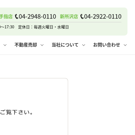
04-2948-0110
04-2922-0110
手指店
新所沢店
戸建て
諸費用
人情報保護方針
その他の問合せ
仲介と買取の違い
賃貸vs持ち家
0～17:30 定休日：毎週火曜日・水曜日
不動産売却
当社について
お問い合わせ
戸建て
諸費用
人情報保護方針
無料賃料査定
その他の問合せ
仲介と買取の違い
賃貸vs持ち家
採用情報
無料売却査定