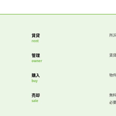
賃貸
所沢
rent
管理
賃
owner
購入
物
buy
売却
無
sale
必