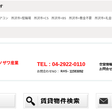
す
アコン
所沢市+駐輪場
所沢市+CS
所沢市+BS
所沢市+敷金不要
所沢市+礼金
ノザワ産業
TEL : 04-2922-0110
空室情
お問合
お問合わせNO：
11593092