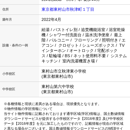
東京都東村山市秋津町１丁目
住所
2022年4月
築年月
給湯 / バストイレ別 / 追焚機能浴室 / 浴室乾燥
機 / シャワー付洗面台 / 温水洗浄便座 / 最上
階 / バルコニー / フローリング / 照明付き / エ
アコン / クロゼット / シューズボックス / TV
設備・条件の一例
インターホン / オートロック / 宅配ボック
ス / 駐輪場 / BS / ネット使用料不要 / システム
キッチン / 室内洗濯機置き場 /
東村山市立秋津東小学校
小学校区
(東京都東村山市)
東村山第六中学校
中学校区
(東京都東村山市)
※各種情報と現状に差異がある場合は、現状優先となります。
※物件情報の学区情報について
当サイト物件情報に記載されております通学区域(学区)情報は、国土数値情報
ダウンロードサービスが提供する小学校区データ【2016年度】及び中学校区
データ【2016年度】を元に加工したものですので、記載情報が現在の学区域
と異なる場合がございます。国土数値情報ダウンロードサービスのWEBサイ