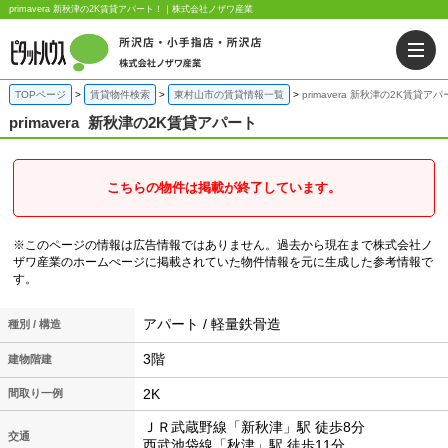
primavera 新秋津の2K賃貸アパート！｜株式会社ノザワ産業
TOPページ
賃貸物件検索
東村山市の賃貸情報一覧
primavera 新秋津の2K賃貸ア
primavera
新秋津の2K賃貸アパート
こちらの物件は掲載が終了しています。
※このページの情報は広告情報ではありません。過去から現在まで株式会社ノ
ザワ産業のホームぺージに掲載されていた物件情報を元に生成した参考情報で
す。
アパート / 軽量鉄骨造
種別 / 構造
3階
建物階建
2K
間取り一例
ＪＲ武蔵野線「新秋津」駅 徒歩8分
交通
西武池袋線「秋津」駅 徒歩11分