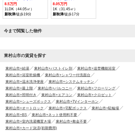
8.5万円
8.05万円
1LDK（44.05㎡）
1K（31.45㎡）
新秋津
/徒歩19分
新秋津
/徒歩17分
今まで閲覧した物件
東村山市の賃貸を探す
東村山市+給湯
東村山市+バストイレ別
東村山市+追焚機能浴室
東村山市+浴室乾燥機
東村山市+シャワー付洗面台
東村山市+温水洗浄便座
東村山市+システムキッチン
東村山市+最上階
東村山市+バルコニー
東村山市+フローリング
東村山市+照明付き
東村山市+エアコン
東村山市+クロゼット
東村山市+シューズボックス
東村山市+TVインターホン
東村山市+オートロック
東村山市+宅配ボックス
東村山市+駐輪場
東村山市+BS
東村山市+ネット使用料不要
東村山市+室内洗濯機置き場
東村山市+敷金不要
東村山市+カード決済(初期費用)