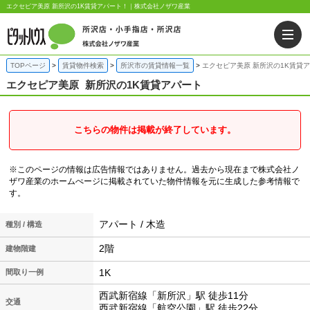
エクセピア美原 新所沢の1K賃貸アパート！｜株式会社ノザワ産業
TOPページ
賃貸物件検索
所沢市の賃貸情報一覧
エクセピア美原 新所沢の1K賃貸
エクセピア美原
新所沢の1K賃貸アパート
こちらの物件は掲載が終了しています。
※このページの情報は広告情報ではありません。過去から現在まで株式会社ノ
ザワ産業のホームぺージに掲載されていた物件情報を元に生成した参考情報で
す。
アパート / 木造
種別 / 構造
2階
建物階建
1K
間取り一例
西武新宿線「新所沢」駅 徒歩11分
交通
西武新宿線「航空公園」駅 徒歩22分