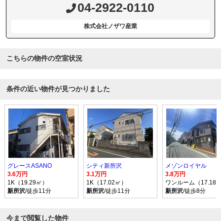
04-2922-0110
株式会社ノザワ産業
こちらの物件の空室状況
条件の近い物件が見つかりました
グレースASANO
シティ新所沢
メゾンロイヤル
3.6万円
3.1万円
3.8万円
1K（19.29㎡）
1K（17.02㎡）
ワンルーム（17.18
新所沢
/徒歩11分
新所沢
/徒歩11分
新所沢
/徒歩8分
今まで閲覧した物件