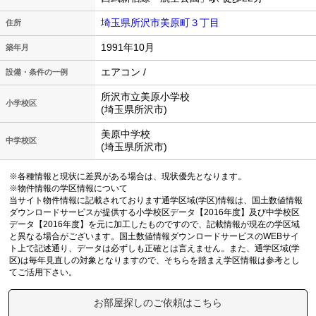
埼玉県所沢市美原町３丁目
住所
1991年10月
築年月
エアコン /
設備・条件の一例
所沢市立美原小学校
小学校区
(埼玉県所沢市)
美原中学校
中学校区
(埼玉県所沢市)
※各種情報と現状に差異がある場合は、現状優先となります。
※物件情報の学区情報について
当サイト物件情報に記載されております通学区域(学区)情報は、国土数値情報
ダウンロードサービスが提供する小学校区データ【2016年度】及び中学校区
データ【2016年度】を元に加工したものですので、記載情報が現在の学区域
と異なる場合がございます。国土数値情報ダウンロードサービスのWEBサイ
ト上で記述通り、データは必ずしも正確とは言えません。また、通学区域(学
区)は毎年見直しの対象となりますので、そちらを踏まえ学区情報は参考とし
てご活用下さい。
お部屋探しのご依頼はこちら