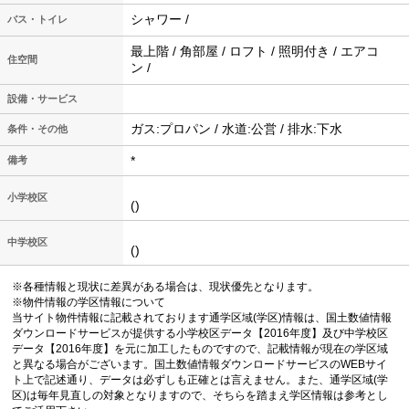
シャワー /
バス・トイレ
最上階 / 角部屋 / ロフト / 照明付き / エアコ
住空間
ン /
設備・サービス
ガス:プロパン / 水道:公営 / 排水:下水
条件・その他
*
備考
小学校区
()
中学校区
()
※各種情報と現状に差異がある場合は、現状優先となります。
※物件情報の学区情報について
当サイト物件情報に記載されております通学区域(学区)情報は、国土数値情報
ダウンロードサービスが提供する小学校区データ【2016年度】及び中学校区
データ【2016年度】を元に加工したものですので、記載情報が現在の学区域
と異なる場合がございます。国土数値情報ダウンロードサービスのWEBサイ
ト上で記述通り、データは必ずしも正確とは言えません。また、通学区域(学
区)は毎年見直しの対象となりますので、そちらを踏まえ学区情報は参考とし