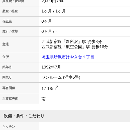
2,000円 / 無
共益費 / 管理費
1ヶ月 / 1ヶ月
敷金 / 礼金
0ヶ月
保証金
0ヶ月 / -
敷引 / 償却
西武新宿線「新所沢」駅 徒歩8分
交通
西武新宿線「航空公園」駅 徒歩16分
埼玉県所沢市けやき台１丁目
住所
1992年7月
築年月
ワンルーム (洋室6畳)
間取り
2
17.18ｍ
専有面積
南
主要採光面
設備・条件・こだわり
キッチン