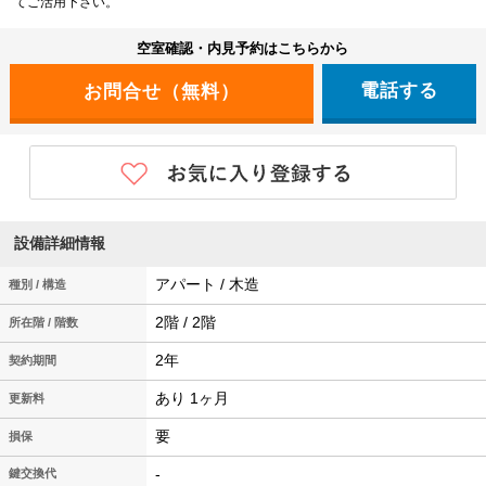
てご活用下さい。
空室確認・内見予約はこちらから
電話する
設備詳細情報
アパート / 木造
種別 / 構造
2階 / 2階
所在階 / 階数
2年
契約期間
あり 1ヶ月
更新料
要
損保
-
鍵交換代