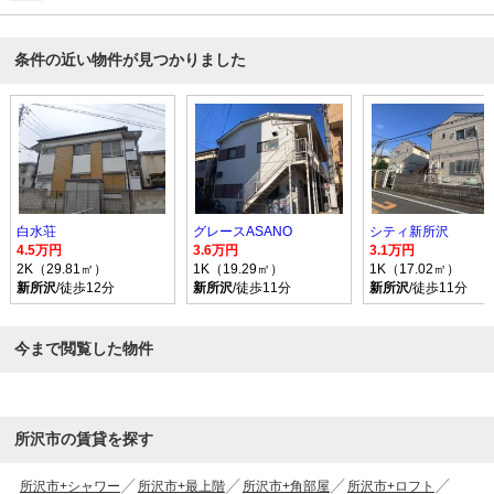
条件の近い物件が見つかりました
白水荘
グレースASANO
シティ新所沢
4.5万円
3.6万円
3.1万円
2K（29.81㎡）
1K（19.29㎡）
1K（17.02㎡）
新所沢
/徒歩12分
新所沢
/徒歩11分
新所沢
/徒歩11分
今まで閲覧した物件
所沢市の賃貸を探す
所沢市+シャワー
所沢市+最上階
所沢市+角部屋
所沢市+ロフト