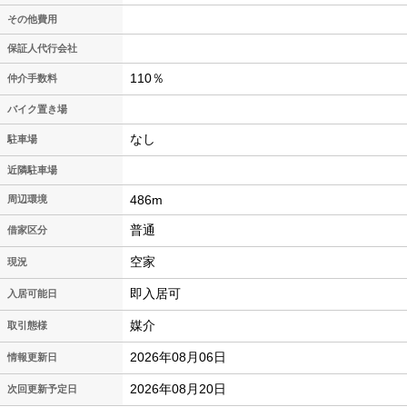
その他費用
保証人代行会社
110％
仲介手数料
バイク置き場
なし
駐車場
近隣駐車場
486m
周辺環境
普通
借家区分
空家
現況
即入居可
入居可能日
媒介
取引態様
2026年08月06日
情報更新日
2026年08月20日
次回更新予定日