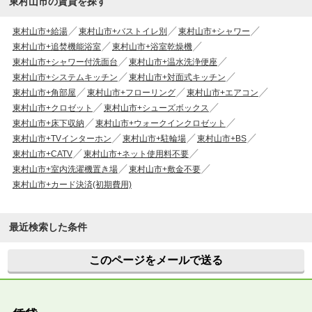
東村山市の賃貸を探す
東村山市+給湯
東村山市+バストイレ別
東村山市+シャワー
東村山市+追焚機能浴室
東村山市+浴室乾燥機
東村山市+シャワー付洗面台
東村山市+温水洗浄便座
東村山市+システムキッチン
東村山市+対面式キッチン
東村山市+角部屋
東村山市+フローリング
東村山市+エアコン
東村山市+クロゼット
東村山市+シューズボックス
東村山市+床下収納
東村山市+ウォークインクロゼット
東村山市+TVインターホン
東村山市+駐輪場
東村山市+BS
東村山市+CATV
東村山市+ネット使用料不要
東村山市+室内洗濯機置き場
東村山市+敷金不要
東村山市+カード決済(初期費用)
最近検索した条件
このページをメールで送る