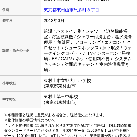
東京都東村山市恩多町３丁目
住所
2012年3月
築年月
給湯 / バストイレ別 / シャワー / 追焚機能浴
室 / 浴室乾燥機 / シャワー付洗面台 / 温水洗浄
便座 / 角部屋 / フローリング / エアコン / ク
ロゼット / シューズボックス / 床下収納 / ウォ
設備・条件の一例
ークインクロゼット / TVインターホン / 駐輪
場 / BS / CATV / ネット使用料不要 / システム
キッチン / 対面式キッチン / 室内洗濯機置き
場 /
東村山市立野火止小学校
小学校区
(東京都東村山市)
東村山第三中学校
中学校区
(東京都東村山市)
※各種情報と現状に差異がある場合は、現状優先となります。
※物件情報の学区情報について
当サイト物件情報に記載されております通学区域(学区)情報は、国土数値情報
ダウンロードサービスが提供する小学校区データ【2016年度】及び中学校区
データ【2016年度】を元に加工したものですので、記載情報が現在の学区域