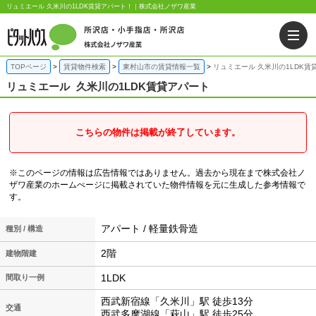
リュミエール 久米川の1LDK賃貸アパート！｜株式会社ノザワ産業
TOPページ
賃貸物件検索
東村山市の賃貸情報一覧
リュミエール 久米川の1LDK賃
リュミエール
久米川の1LDK賃貸アパート
こちらの物件は掲載が終了しています。
※このページの情報は広告情報ではありません。過去から現在まで株式会社ノ
ザワ産業のホームぺージに掲載されていた物件情報を元に生成した参考情報で
す。
アパート / 軽量鉄骨造
種別 / 構造
2階
建物階建
1LDK
間取り一例
西武新宿線「久米川」駅 徒歩13分
交通
西武多摩湖線「萩山」駅 徒歩25分