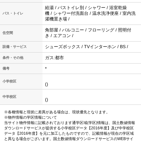
給湯 / バストイレ別 / シャワー / 浴室乾燥
機 / シャワー付洗面台 / 温水洗浄便座 / 室内洗
バス・トイレ
濯機置き場 /
角部屋 / バルコニー / フローリング / 照明付
住空間
き / エアコン /
シューズボックス / TVインターホン / BS /
設備・サービス
ガス:都市
条件・その他
*
備考
小学校区
()
中学校区
()
※各種情報と現状に差異がある場合は、現状優先となります。
※物件情報の学区情報について
当サイト物件情報に記載されております通学区域(学区)情報は、国土数値情報
ダウンロードサービスが提供する小学校区データ【2016年度】及び中学校区
データ【2016年度】を元に加工したものですので、記載情報が現在の学区域
と異なる場合がございます。国土数値情報ダウンロードサービスのWEBサイ