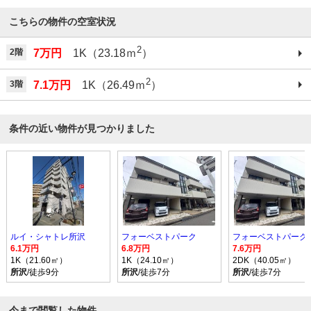
こちらの物件の空室状況
2
2階
7万円
1K（23.18ｍ
）
2
3階
7.1万円
1K（26.49ｍ
）
条件の近い物件が見つかりました
ルイ・シャトレ所沢
フォーベストパーク
フォーベストパーク
6.1万円
6.8万円
7.6万円
1K（21.60㎡）
1K（24.10㎡）
2DK（40.05㎡）
所沢
/徒歩9分
所沢
/徒歩7分
所沢
/徒歩7分
今まで閲覧した物件