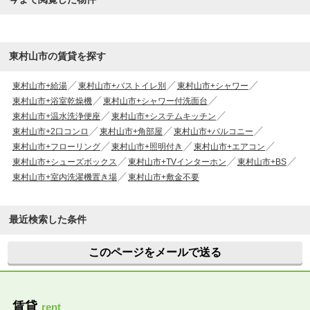
東村山市の賃貸を探す
東村山市+給湯
東村山市+バストイレ別
東村山市+シャワー
東村山市+浴室乾燥機
東村山市+シャワー付洗面台
東村山市+温水洗浄便座
東村山市+システムキッチン
東村山市+2口コンロ
東村山市+角部屋
東村山市+バルコニー
東村山市+フローリング
東村山市+照明付き
東村山市+エアコン
東村山市+シューズボックス
東村山市+TVインターホン
東村山市+BS
東村山市+室内洗濯機置き場
東村山市+敷金不要
最近検索した条件
このページをメールで送る
賃貸
rent