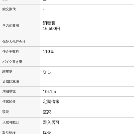
-
鍵交換代
消毒費
その他費用
16,500円
保証人代行会社
110％
仲介手数料
バイク置き場
なし
駐車場
近隣駐車場
1041m
周辺環境
定期借家
借家区分
空家
現況
即入居可
入居可能日
媒介
取引態様