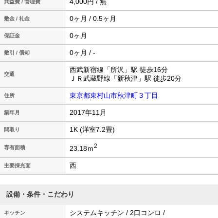
4,000円 / 無
共益費 / 管理費
0ヶ月 / 0.5ヶ月
敷金 / 礼金
0ヶ月
保証金
0ヶ月 / -
敷引 / 償却
西武新宿線「所沢」駅 徒歩16分
交通
ＪＲ武蔵野線「新秋津」駅 徒歩20分
東京都東村山市秋津町３丁目
住所
2017年11月
築年月
1K (洋室7.2畳)
間取り
2
23.18ｍ
専有面積
西
主要採光面
設備・条件・こだわり
システムキッチン / 2口コンロ /
キッチン