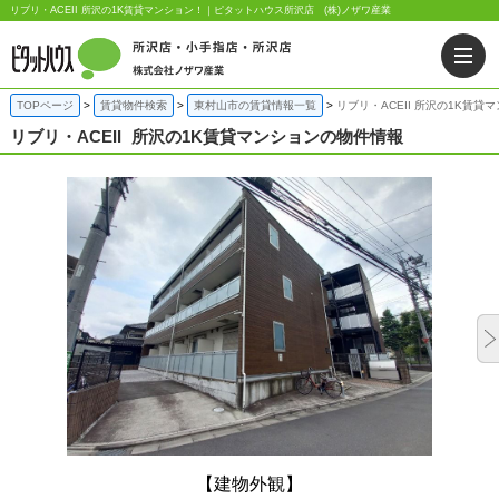
リブリ・ACEII 所沢の1K賃貸マンション！｜ピタットハウス所沢店 (株)ノザワ産業
TOPページ
賃貸物件検索
東村山市の賃貸情報一覧
リブリ・ACEII 所沢の1K賃貸
リブリ・ACEII
所沢の1K賃貸マンションの物件情報
【建物外観】