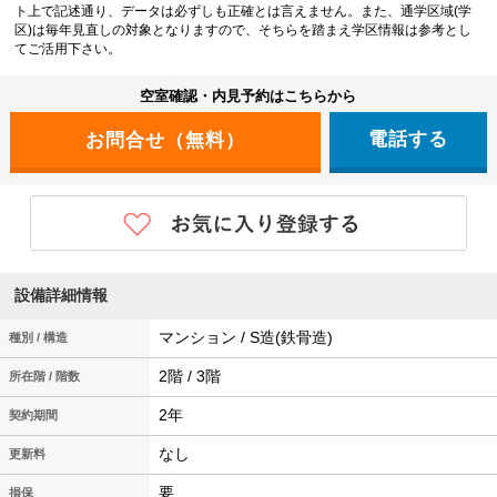
ト上で記述通り、データは必ずしも正確とは言えません。また、通学区域(学
区)は毎年見直しの対象となりますので、そちらを踏まえ学区情報は参考とし
てご活用下さい。
空室確認・内見予約はこちらから
電話する
設備詳細情報
マンション / S造(鉄骨造)
種別 / 構造
2階 / 3階
所在階 / 階数
2年
契約期間
なし
更新料
要
損保