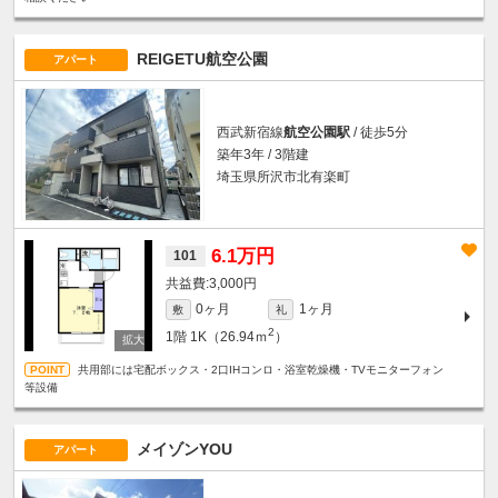
REIGETU航空公園
アパート
西武新宿線
航空公園駅
/ 徒歩5分
築年3年 / 3階建
埼玉県所沢市北有楽町
6.1万円
101
3,000円
0ヶ月
1ヶ月
敷
礼
2
1階
1K（26.94ｍ
）
共用部には宅配ボックス・2口IHコンロ・浴室乾燥機・TVモニターフォン
等設備
メイゾンYOU
アパート