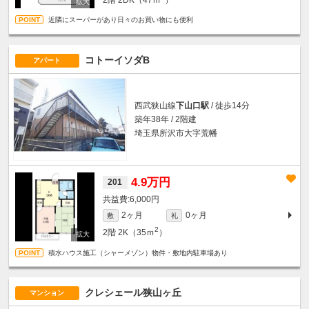
近隣にスーパーがあり日々のお買い物にも便利
コトーイソダB
アパート
西武狭山線
下山口駅
/ 徒歩14分
築年38年 / 2階建
埼玉県所沢市大字荒幡
4.9万円
201
6,000円
2ヶ月
0ヶ月
敷
礼
2
2階
2K（35ｍ
）
積水ハウス施工（シャーメゾン）物件・敷地内駐車場あり
クレシェール狭山ヶ丘
マンション