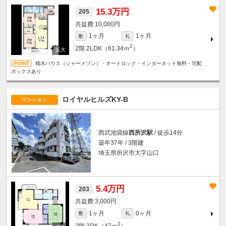
15.3万円
205
10,000円
1ヶ月
1ヶ月
敷
礼
2
2階
2LDK（61.34ｍ
）
積水ハウス（シャーメゾン）・オートロック・インターネット無料・宅配
ボックスあり
ロイヤルヒルズKY-B
マンション
西武池袋線
西所沢駅
/ 徒歩14分
築年37年 / 3階建
埼玉県所沢市大字山口
5.4万円
203
3,000円
1ヶ月
0ヶ月
敷
礼
2
2階
2DK（47ｍ
）