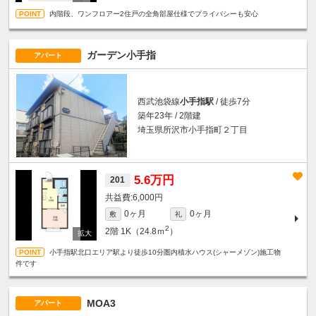
内階段、ワンフロアー2住戸の全角部屋仕様でプライバシーも安心
ガーデン小手指
アパート
西武池袋線
小手指駅
/ 徒歩7分
築年23年 / 2階建
埼玉県所沢市小手指町２丁目
5.6万円
201
6,000円
0ヶ月
0ヶ月
敷
礼
2
2階
1K（24.8ｍ
）
小手指駅北口エリア駅より徒歩10分圏内積水ハウス(シャーメゾン)施工物
件です
MOA3
アパート