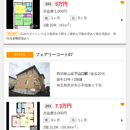
5万円
101
1,000円
1ヶ月
0ヶ月
敷
礼
2
1階
2DK（43ｍ
）
広めのダイニングは２面採光で明るく換気も可能出窓あり独立洗面台・室
内洗濯機置場あり
フェアリーコート07
アパート
西武狭山線
下山口駅
/ 徒歩20分
築年19年 / 2階建
埼玉県所沢市小手指南５丁目
7.3万円
201
6,000円
0ヶ月
1ヶ月
敷
礼
2
2階
2LDK（50.04ｍ
）