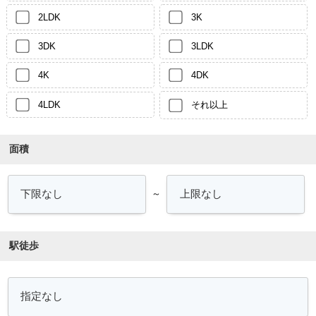
2LDK
3K
3DK
3LDK
4K
4DK
4LDK
それ以上
面積
～
駅徒歩