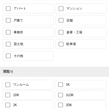
アパート
マンション
戸建て
店舗
事務所
倉庫・工場
貸土地
駐車場
その他
間取り
ワンルーム
1K
1DK
1LDK
2K
2DK