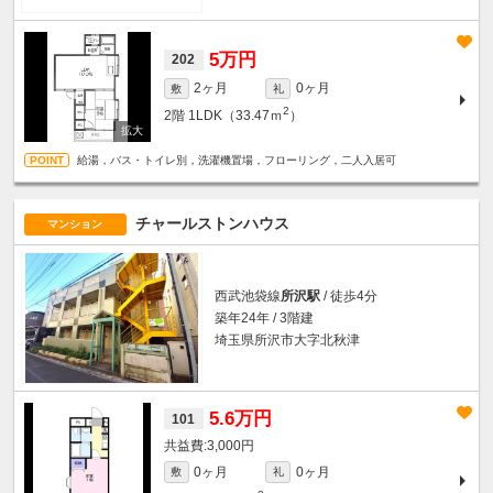
5万円
202
2ヶ月
0ヶ月
敷
礼
2
2階
1LDK（33.47ｍ
）
給湯，バス・トイレ別，洗濯機置場，フローリング，二人入居可
チャールストンハウス
マンション
西武池袋線
所沢駅
/ 徒歩4分
築年24年 / 3階建
埼玉県所沢市大字北秋津
5.6万円
101
3,000円
0ヶ月
0ヶ月
敷
礼