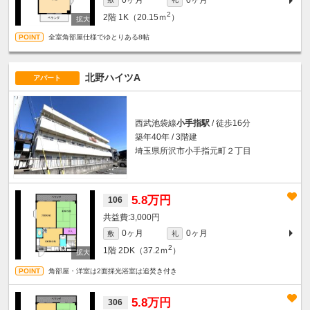
2
2階
1K（20.15ｍ
）
全室角部屋仕様でゆとりある8帖
北野ハイツA
アパート
西武池袋線
小手指駅
/ 徒歩16分
築年40年 / 3階建
埼玉県所沢市小手指元町２丁目
5.8万円
106
3,000円
0ヶ月
0ヶ月
敷
礼
2
1階
2DK（37.2ｍ
）
角部屋・洋室は2面採光浴室は追焚き付き
5.8万円
306