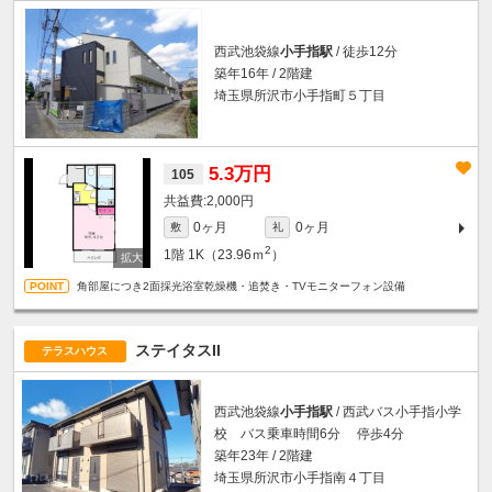
西武池袋線
小手指駅
/ 徒歩12分
築年16年 / 2階建
埼玉県所沢市小手指町５丁目
5.3万円
105
2,000円
0ヶ月
0ヶ月
敷
礼
2
1階
1K（23.96ｍ
）
角部屋につき2面採光浴室乾燥機・追焚き・TVモニターフォン設備
ステイタスII
テラスハウス
西武池袋線
小手指駅
/ 西武バス小手指小学
校 バス乗車時間6分 停歩4分
築年23年 / 2階建
埼玉県所沢市小手指南４丁目