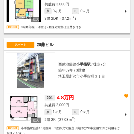
3,000円
0ヶ月
0ヶ月
敷
礼
2
3階
2DK（37.2ｍ
）
3階角部屋・洋室は2面採光浴室は追焚き付き
加藤ビル
アパート
西武池袋線
小手指駅
/ 徒歩7分
築年39年 / 3階建
埼玉県所沢市小手指町３丁目
4.8万円
201
2,000円
1ヶ月
0ヶ月
敷
礼
2
2階
2K（27.03ｍ
）
小手指駅徒歩10分圏内・2面採光で陽当り良好な2K事業用でのご利用もご
相談ください