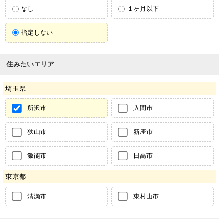
なし
１ヶ月以下
指定しない
住みたいエリア
埼玉県
所沢市
入間市
狭山市
新座市
飯能市
日高市
東京都
清瀬市
東村山市