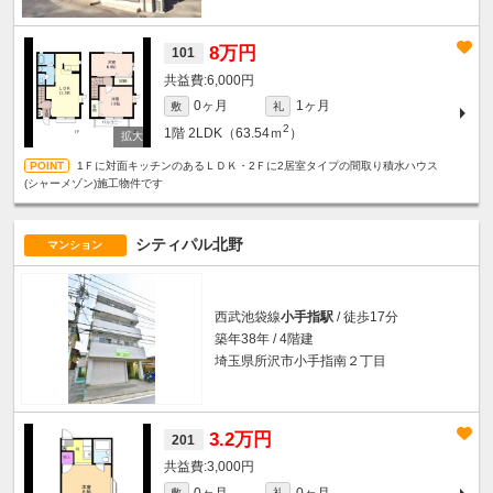
8万円
101
6,000円
0ヶ月
1ヶ月
敷
礼
2
1階
2LDK（63.54ｍ
）
1Ｆに対面キッチンのあるＬＤＫ・2Ｆに2居室タイプの間取り積水ハウス
(シャーメゾン)施工物件です
シティパル北野
マンション
西武池袋線
小手指駅
/ 徒歩17分
築年38年 / 4階建
埼玉県所沢市小手指南２丁目
3.2万円
201
3,000円
0ヶ月
0ヶ月
敷
礼