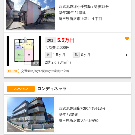
西武池袋線
小手指駅
/ 徒歩12分
築年39年 / 2階建
埼玉県所沢市上新井４丁目
5.5万円
201
2,000円
1.5ヶ月
0ヶ月
敷
礼
2
2階
2K（34ｍ
）
交通量の少ない閑静な住宅街に立地
ロンディネッラ
マンション
西武池袋線
所沢駅
/ 徒歩13分
築年 / 3階建
埼玉県所沢市大字上安松