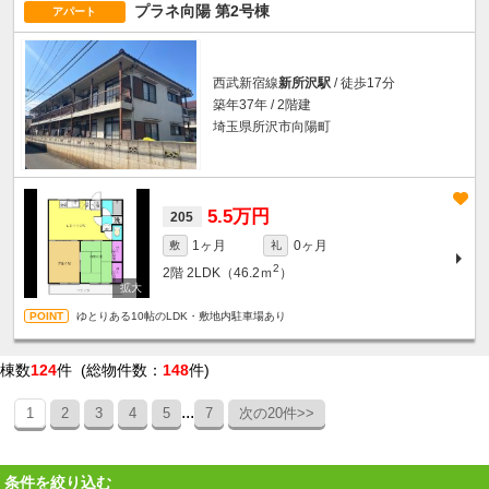
プラネ向陽 第2号棟
アパート
西武新宿線
新所沢駅
/ 徒歩17分
築年37年 / 2階建
埼玉県所沢市向陽町
5.5万円
205
1ヶ月
0ヶ月
敷
礼
2
2階
2LDK（46.2ｍ
）
ゆとりある10帖のLDK・敷地内駐車場あり
棟数
124
件 (総物件数：
148
件)
...
1
2
3
4
5
7
次の20件>>
条件を絞り込む