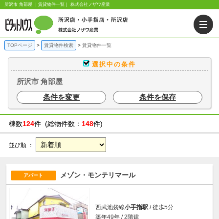
所沢市 角部屋 ｜賃貸物件一覧｜ 株式会社ノザワ産業
TOPページ
賃貸物件検索
賃貸物件一覧
選択中の条件
所沢市 角部屋
条件を変更
条件を保存
棟数
124
件 (総物件数：
148
件)
並び順 ：
メゾン・モンテリマール
アパート
西武池袋線
小手指駅
/ 徒歩5分
築年49年 / 2階建