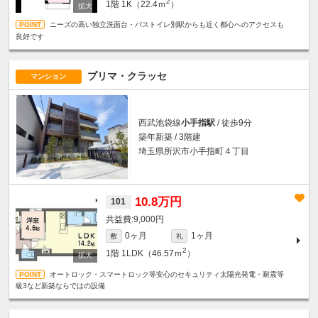
2
1階
1K（22.4ｍ
）
ニーズの高い独立洗面台・バストイレ別駅からも近く都心へのアクセスも
良好です
プリマ・クラッセ
マンション
西武池袋線
小手指駅
/ 徒歩9分
築年新築 / 3階建
埼玉県所沢市小手指町４丁目
10.8万円
101
9,000円
0ヶ月
1ヶ月
敷
礼
2
1階
1LDK（46.57ｍ
）
オートロック・スマートロック等安心のセキュリティ太陽光発電・耐震等
級3など新築ならではの設備