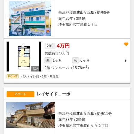
西武池袋線
狭山ケ丘駅
/ 徒歩8分
築年20年 / 3階建
埼玉県所沢市若狭１丁目
4万円
201
3,500円
1ヶ月
0ヶ月
敷
礼
2
2階
ワンルーム（15.78ｍ
）
バストイレ別・2階・角部屋
レイサイドコーポ
アパート
西武池袋線
狭山ケ丘駅
/ 徒歩11分
築年38年 / 2階建
埼玉県所沢市東狭山ケ丘２丁目