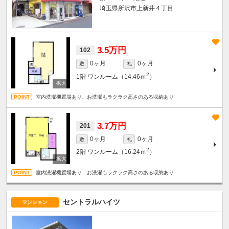
埼玉県所沢市上新井４丁目
3.5万円
102
0ヶ月
0ヶ月
敷
礼
2
1階
ワンルーム（14.46ｍ
）
室内洗濯機置場あり、お洗濯もラクラク高さのある収納あり
3.7万円
201
0ヶ月
0ヶ月
敷
礼
2
2階
ワンルーム（16.24ｍ
）
室内洗濯機置場あり、お洗濯もラクラク高さのある収納あり
セントラルハイツ
マンション