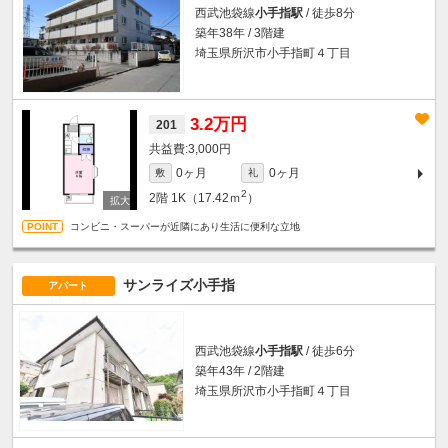
西武池袋線
小手指駅
/ 徒歩8分
築年38年 / 3階建
埼玉県所沢市小手指町４丁目
3.2万円
201
3,000円
0ヶ月
0ヶ月
敷
礼
2
2階
1K（17.42ｍ
）
コンビニ・スーパーが近隣にあり生活に便利な立地
サンライズ小手指
アパート
西武池袋線
小手指駅
/ 徒歩6分
築年43年 / 2階建
埼玉県所沢市小手指町４丁目