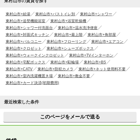
東村山市の賃貸を探す
東村山市+給湯
東村山市+バストイレ別
東村山市+シャワー
東村山市+追焚機能浴室
東村山市+浴室乾燥機
東村山市+シャワー付洗面台
東村山市+温水洗浄便座
東村山市+対面式キッチン
東村山市+最上階
東村山市+角部屋
東村山市+バルコニー
東村山市+フローリング
東村山市+エアコン
東村山市+クロゼット
東村山市+シューズボックス
東村山市+ウォークインクロゼット
東村山市+TVインターホン
東村山市+宅配ボックス
東村山市+駐輪場
東村山市+BS
東村山市+CATV
東村山市+防犯カメラ
東村山市+ネット使用料不要
東村山市+室内洗濯機置き場
東村山市+敷金不要
東村山市+カード決済(初期費用)
最近検索した条件
このページをメールで送る