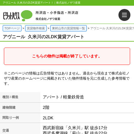
アヴニール 久米川の2LDK賃貸アパート！｜株式会社ノザワ産業
TOPページ
賃貸物件検索
東村山市の賃貸情報一覧
アヴニール 久米川の2LDK賃貸
アヴニール
久米川の2LDK賃貸アパート
こちらの物件は掲載が終了しています。
※このページの情報は広告情報ではありません。過去から現在まで株式会社ノ
ザワ産業のホームぺージに掲載されていた物件情報を元に生成した参考情報で
す。
アパート / 軽量鉄骨造
種別 / 構造
2階
建物階建
2LDK
間取り一例
西武新宿線「久米川」駅 徒歩17分
交通
西武多摩湖線「萩山」駅 徒歩22分