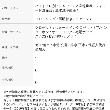
バストイレ別 / シャワー / 浴室乾燥機 / シャワ
バス・トイレ
ー付洗面台 / 温水洗浄便座 /
フローリング / 照明付き / エアコン /
住空間
クロゼット / ウォークインクロゼット / TVイン
ターホン / オートロック / 宅配ボック
設備・サービス
ス / CS / BS / 防犯カメラ /
ガス:都市 / 水道:公営 / 排水:下水 / 保証人代行:
条件・その他
必加入
*
備考
小学校区
()
中学校区
()
※各種情報と現状に差異がある場合は、現状優先となります。
※物件情報の学区情報について
当サイト物件情報に記載されております通学区域(学区)情報は、国土数値情報
ダウンロードサービスが提供する小学校区データ【2016年度】及び中学校区
データ【2016年度】を元に加工したものですので、記載情報が現在の学区域