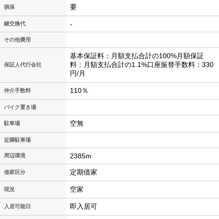
要
損保
-
鍵交換代
その他費用
基本保証料：月額支払合計の100%月額保証
料：月額支払合計の1.1%口座振替手数料：330
保証人代行会社
円/月
110％
仲介手数料
バイク置き場
空無
駐車場
近隣駐車場
2385m
周辺環境
定期借家
借家区分
空家
現況
即入居可
入居可能日