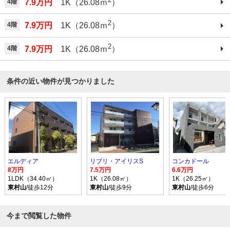
4階
7.9万円
1K（26.08ｍ
）
2
4階
7.9万円
1K（26.08ｍ
）
2
4階
7.9万円
1K（26.08ｍ
）
条件の近い物件が見つかりました
エルディア
リブリ・アイリスS
コンカドール
8万円
7.5万円
6.6万円
1LDK（34.40㎡）
1K（26.08㎡）
1K（26.25㎡）
東村山
/徒歩12分
東村山
/徒歩9分
東村山
/徒歩6分
今まで閲覧した物件