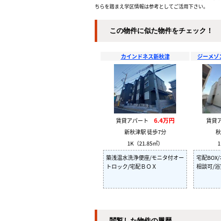
ちらを踏まえ学区情報は参考としてご活用下さい。
この物件に似た物件をチェック！
カインドネス新秋津
ジーメゾ
6.4万円
賃貸アパート
賃貸
新秋津駅 徒歩7分
秋
1K（21.85㎡）
1
築浅温水洗浄便座/モニタ付オー
宅配BOX
トロック/宅配ＢＯＸ
相談可/浴
閲覧した物件の履歴