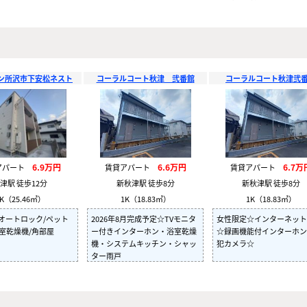
ン所沢市下安松ネスト
コーラルコート秋津 弐番館
コーラルコート秋津弐
6.9万円
6.6万円
6.7万
アパート
賃貸アパート
賃貸アパート
津駅 徒歩12分
新秋津駅 徒歩8分
新秋津駅 徒歩8分
K（25.46㎡）
1K（18.83㎡）
1K（18.83㎡）
/オートロック/ペット
2026年8月完成予定☆TVモニタ
女性限定☆インターネット
室乾燥機/角部屋
ー付きインターホン・浴室乾燥
☆録画機能付インターホン
機・システムキッチン・シャッ
犯カメラ☆
ター雨戸