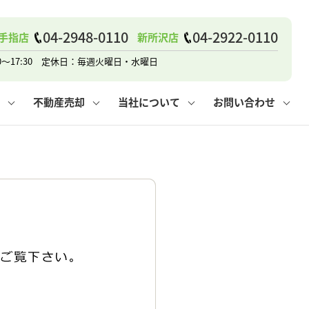
04-2948-0110
04-2922-0110
手指店
新所沢店
戸建て
諸費用
人情報保護方針
その他の問合せ
仲介と買取の違い
賃貸vs持ち家
0～17:30 定休日：毎週火曜日・水曜日
不動産売却
当社について
お問い合わせ
戸建て
諸費用
人情報保護方針
無料賃料査定
その他の問合せ
仲介と買取の違い
賃貸vs持ち家
採用情報
無料売却査定