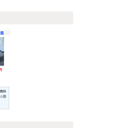
番館
円
無料
☆防