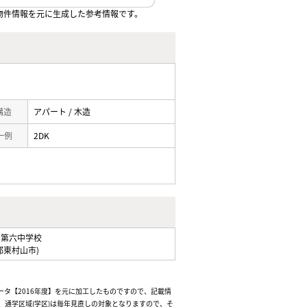
物件情報を元に生成した参考情報です。
 構造
アパート / 木造
一例
2DK
山第六中学校
都東村山市)
ータ【2016年度】を元に加工したものですので、記載情
通学区域(学区)は毎年見直しの対象となりますので、そ