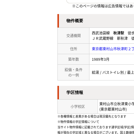
※このページの情報は広告情報ではあ
物件概要
西武池袋線
秋津駅
徒歩
交通機関
ＪＲ武蔵野線 新秋津 徒
住所
東京都東村山市秋津町２
築年数
1989年3月
設備・条件
給湯 / バストイレ別 / 最上
の一例
学区情報
東村山市立秋津東小
小学校区
(東京都東村山市)
※各種情報と差異がある場合は現況優先となります
※物件情報の学区情報について
当サイト物件情報に記載されております通学区域(学区)
報が現在の学区域と異なる場合がございます。国土数値情