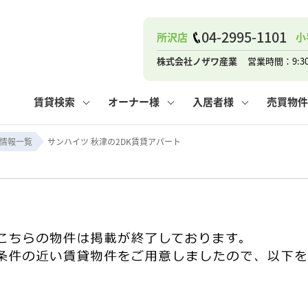
04-2995-1101
所沢店
小
ナー
お知らせ
購入までの流れ
管理物件一覧
お気に入り
業者の選び方
その他の問合せ
住まいのトラブルQ&A
お客様の声
閲覧履歴
管理のご依頼
よくある質問
媒介契約の種類
スタッフブログ
お住まいの解約手続き
保存した検索条件
マンションVS
売却時の
個
株式会社ノザワ産業
営業時間：9:3
高く売るポイント
よくある質問
相続
賃貸検索
オーナー様
入居者様
売買物件
ウス小手指店
コンテナ
ピタットハウス新所沢店
情報一覧
サンハイツ 秋津の2DK賃貸アパート
ナー
お知らせ
購入までの流れ
空き家管理
お気に入り
業者の選び方
その他の問合せ
住まいのトラブルQ&A
お客様の声
管理物件一覧
閲覧履歴
よくある質問
媒介契約の種類
スタッフブログ
お住まいの解約手続き
保存した検索条件
管理のご依頼
マンションVS
売却時の
個
高く売るポイント
よくある質問
相続
ウス小手指店
コンテナ
ピタットハウス新所沢店