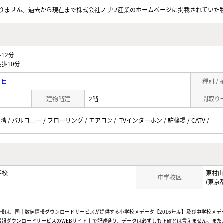
りません。過去から現在まで株式会社ノザワ産業のホームぺージに掲載されていた
12分
歩10分
丁目
種別 /
建物階建
2階
間取り
階 / バルコニー / フローリング / エアコン / TVインターホン / 駐輪場 / CATV /
学校
東村
中学校区
(東京
情報は、国土数値情報ダウンロードサービスが提供する小学校区データ【2016年度】及び中学校区デ
報ダウンロードサービスのWEBサイト上で記述通り、データは必ずしも正確とは言えません。また、