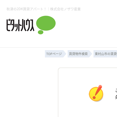
秋津の2DK賃貸アパート！｜株式会社ノザワ産業
所沢賃貸TOP
賃貸管理業務
入居者様用ページTOP
売買物件一覧
無料売却査定
会社概要
ご来店予約
スタッフ紹介
お住まいの解約手続き
土地・空き家活用
購入時の諸費用
仲介手数料について
物件検索フォーム
入居中のマ
必要な書類
売却の流れ
月極駐車場
ピタットハウス所沢店
事業用物件
ピタットハ
TOPページ
賃貸物件検索
東村山市の賃貸
所沢賃貸TOP
賃貸管理業務
入居者様用ページTOP
売買物件一覧
無料売却査定
会社概要
ご来店予約
スタッフ紹介
お住まいの解約手続き
土地・空き家活用
購入時の諸費用
仲介手数料について
物件検索フォーム
入居中のマ
必要な書類
売却の流れ
月極駐車場
ピタットハウス所沢店
事業用物件
ピタットハ