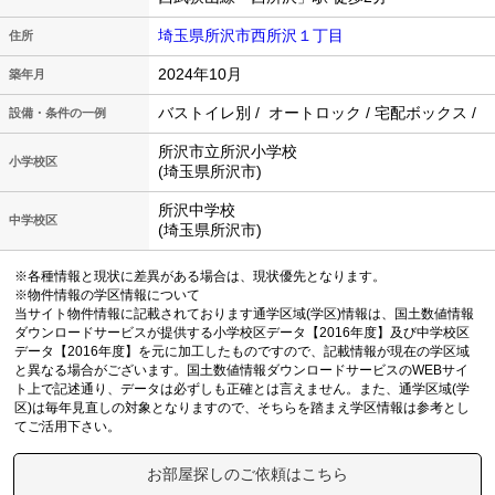
埼玉県所沢市西所沢１丁目
住所
2024年10月
築年月
バストイレ別 / オートロック / 宅配ボックス /
設備・条件の一例
所沢市立所沢小学校
小学校区
(埼玉県所沢市)
所沢中学校
中学校区
(埼玉県所沢市)
※各種情報と現状に差異がある場合は、現状優先となります。
※物件情報の学区情報について
当サイト物件情報に記載されております通学区域(学区)情報は、国土数値情報
ダウンロードサービスが提供する小学校区データ【2016年度】及び中学校区
データ【2016年度】を元に加工したものですので、記載情報が現在の学区域
と異なる場合がございます。国土数値情報ダウンロードサービスのWEBサイ
ト上で記述通り、データは必ずしも正確とは言えません。また、通学区域(学
区)は毎年見直しの対象となりますので、そちらを踏まえ学区情報は参考とし
てご活用下さい。
お部屋探しのご依頼はこちら