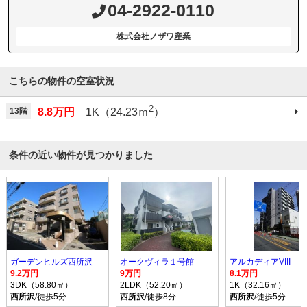
04-2922-0110
株式会社ノザワ産業
こちらの物件の空室状況
2
13階
8.8万円
1K（24.23ｍ
）
条件の近い物件が見つかりました
ガーデンヒルズ西所沢
オークヴィラ１号館
アルカディアVIII
9.2万円
9万円
8.1万円
3DK（58.80㎡）
2LDK（52.20㎡）
1K（32.16㎡）
西所沢
/徒歩5分
西所沢
/徒歩8分
西所沢
/徒歩5分