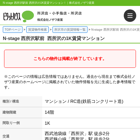
N-stage 西所沢駅前 西所沢の1K賃貸マンション！｜株式会社ノザワ産業
TOPページ
賃貸物件検索
所沢市の賃貸情報一覧
N-stage 西所沢駅前 西所沢の1
N-stage 西所沢駅前
西所沢の1K賃貸マンション
こちらの物件は掲載が終了しています。
※このページの情報は広告情報ではありません。過去から現在まで株式会社ノ
ザワ産業のホームぺージに掲載されていた物件情報を元に生成した参考情報で
す。
マンション / RC造(鉄筋コンクリート造)
種別 / 構造
14階
建物階建
1K
間取り一例
西武池袋線「西所沢」駅 徒歩2分
交通
西武狭山線「西所沢」駅 徒歩2分