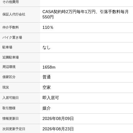
その他費用
CASA契約時2万円毎年1万円、引落手数料毎月
保証人代行会社
550円
110％
仲介手数料
バイク置き場
なし
駐車場
近隣駐車場
1658m
周辺環境
普通
借家区分
空家
現況
即入居可
入居可能日
媒介
取引態様
2026年08月09日
情報更新日
2026年08月23日
次回更新予定日