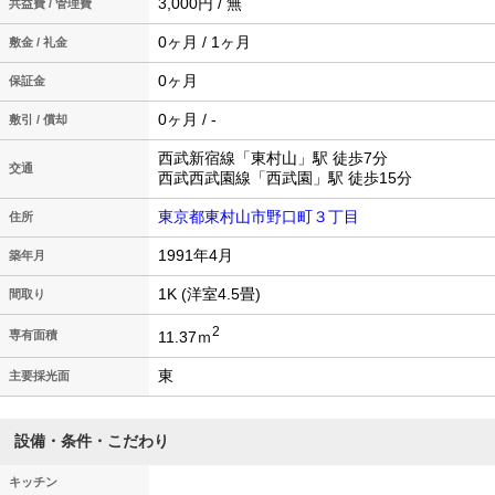
3,000円 / 無
共益費 / 管理費
0ヶ月 / 1ヶ月
敷金 / 礼金
0ヶ月
保証金
0ヶ月 / -
敷引 / 償却
西武新宿線「東村山」駅 徒歩7分
交通
西武西武園線「西武園」駅 徒歩15分
東京都東村山市野口町３丁目
住所
1991年4月
築年月
1K (洋室4.5畳)
間取り
2
11.37ｍ
専有面積
東
主要採光面
設備・条件・こだわり
キッチン