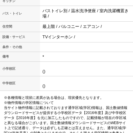
キッチン
バストイレ別 / 温水洗浄便座 / 室内洗濯機置き
バス・トイレ
場 /
最上階 / バルコニー / エアコン /
住空間
TVインターホン /
設備・サービス
条件・その他
*
備考
小学校区
()
中学校区
()
※各種情報と現状に差異がある場合は、現状優先となります。
※物件情報の学区情報について
当サイト物件情報に記載されております通学区域(学区)情報は、国土数値情報
ダウンロードサービスが提供する小学校区データ【2016年度】及び中学校区
データ【2016年度】を元に加工したものですので、記載情報が現在の学区域
と異なる場合がございます。国土数値情報ダウンロードサービスのWEBサイ
ト上で記述通り、データは必ずしも正確とは言えません。また、通学区域(学