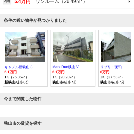
2階
5.4万円
ワンルーム（26.49ｍ
）
条件の近い物件が見つかりました
キャメル新狭山３
Mark Duo狭山IV
リブリ・琥珀
6.1万円
6.1万円
6万円
1K（25.36㎡）
1K（20.20㎡）
1K（27.53㎡）
新狭山
/徒歩6分
狭山市
/徒歩7分
狭山市
/徒歩7分
今まで閲覧した物件
狭山市の賃貸を探す