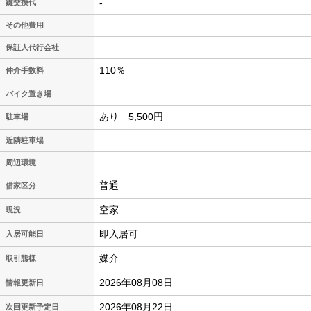
-
鍵交換代
その他費用
保証人代行会社
110％
仲介手数料
バイク置き場
あり 5,500円
駐車場
近隣駐車場
周辺環境
普通
借家区分
空家
現況
即入居可
入居可能日
媒介
取引態様
2026年08月08日
情報更新日
2026年08月22日
次回更新予定日