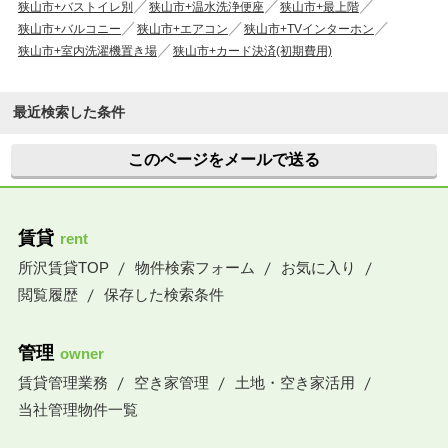
狭山市+バストイレ別
狭山市+温水洗浄便座
狭山市+最上階
狭山市+バルコニー
狭山市+エアコン
狭山市+TVインターホン
狭山市+室内洗濯機置き場
狭山市+カード決済(初期費用)
最近検索した条件
このページをメールで送る
賃貸
rent
所沢賃貸TOP
物件検索フォーム
お気に入り
閲覧履歴
保存した検索条件
管理
owner
賃貸管理業務
空き家管理
土地・空き家活用
当社管理物件一覧