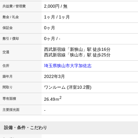
2,000円 / 無
共益費 / 管理費
1ヶ月 / 1ヶ月
敷金 / 礼金
0ヶ月
保証金
0ヶ月 / -
敷引 / 償却
西武新宿線「新狭山」駅 徒歩16分
交通
西武新宿線「狭山市」駅 徒歩25分
埼玉県狭山市大字加佐志
住所
2022年3月
築年月
ワンルーム (洋室10.2畳)
間取り
2
26.49ｍ
専有面積
-
主要採光面
設備・条件・こだわり