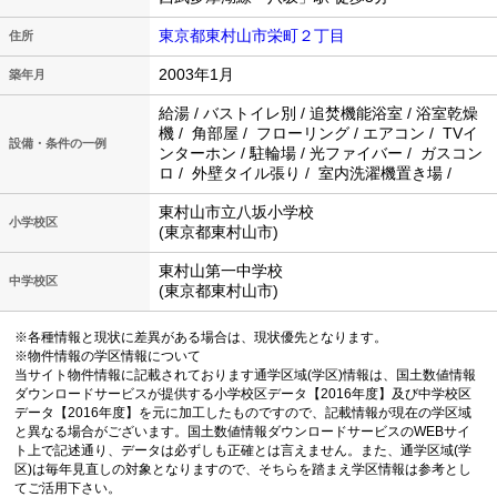
東京都東村山市栄町２丁目
住所
2003年1月
築年月
給湯 / バストイレ別 / 追焚機能浴室 / 浴室乾燥
機 / 角部屋 / フローリング / エアコン / TVイ
設備・条件の一例
ンターホン / 駐輪場 / 光ファイバー / ガスコン
ロ / 外壁タイル張り / 室内洗濯機置き場 /
東村山市立八坂小学校
小学校区
(東京都東村山市)
東村山第一中学校
中学校区
(東京都東村山市)
※各種情報と現状に差異がある場合は、現状優先となります。
※物件情報の学区情報について
当サイト物件情報に記載されております通学区域(学区)情報は、国土数値情報
ダウンロードサービスが提供する小学校区データ【2016年度】及び中学校区
データ【2016年度】を元に加工したものですので、記載情報が現在の学区域
と異なる場合がございます。国土数値情報ダウンロードサービスのWEBサイ
ト上で記述通り、データは必ずしも正確とは言えません。また、通学区域(学
区)は毎年見直しの対象となりますので、そちらを踏まえ学区情報は参考とし
てご活用下さい。