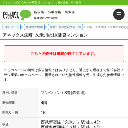
アネックス栄町 久米川の1K賃貸マンション！｜株式会社ノザワ産業
TOPページ
賃貸物件検索
東村山市の賃貸情報一覧
アネックス栄町 久米川の1K賃
アネックス栄町
久米川の1K賃貸マンション
こちらの物件は掲載が終了しています。
※このページの情報は広告情報ではありません。過去から現在まで株式会社ノ
ザワ産業のホームぺージに掲載されていた物件情報を元に生成した参考情報で
す。
マンション / S造(鉄骨造)
種別 / 構造
4階
建物階建
1K
間取り一例
西武新宿線「久米川」駅 徒歩4分
交通
西武多摩湖線「八坂」駅 徒歩5分