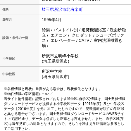
埼玉県所沢市北有楽町
住所
1995年4月
築年月
給湯 / バストイレ別 / 追焚機能浴室 / 洗面所独
立 / エアコン / クロゼット / シューズボック
設備・条件の一例
ス / エレベーター / CATV / 室内洗濯機置き
場 /
所沢市立明峰小学校
小学校区
(埼玉県所沢市)
所沢中学校
中学校区
(埼玉県所沢市)
※各種情報と現状に差異がある場合は、現状優先となります。
※物件情報の学区情報について
当サイト物件情報に記載されております通学区域(学区)情報は、国土数値情報
ダウンロードサービスが提供する小学校区データ【2016年度】及び中学校区
データ【2016年度】を元に加工したものですので、記載情報が現在の学区域
と異なる場合がございます。国土数値情報ダウンロードサービスのWEBサイ
ト上で記述通り、データは必ずしも正確とは言えません。また、通学区域(学
区)は毎年見直しの対象となりますので、そちらを踏まえ学区情報は参考とし
てご活用下さい。