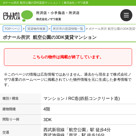
ボナール所沢 航空公園の3DK賃貸マンション！｜株式会社ノザワ産業
TOPページ
賃貸物件検索
所沢市の賃貸情報一覧
ボナール所沢 航空公園の3DK賃
ボナール所沢
航空公園の3DK賃貸マンション
こちらの物件は掲載が終了しています。
※このページの情報は広告情報ではありません。過去から現在まで株式会社ノ
ザワ産業のホームぺージに掲載されていた物件情報を元に生成した参考情報で
す。
マンション / RC造(鉄筋コンクリート造)
種別 / 構造
4階
建物階建
3DK
間取り一例
西武新宿線「航空公園」駅 徒歩4分
交通
西武池袋線「所沢」駅 徒歩16分