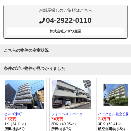
お部屋探しのご依頼はこちら
04-2922-0110
株式会社ノザワ産業
こちらの物件の空室状況
条件の近い物件が見つかりました
ヒルズ東町
フォーベストパーク
パークヒル航空公園I
7.7万円
7.6万円
7.3万円
1K（24.11㎡）
2DK（40.05㎡）
3DK（58.41㎡）
所沢
/徒歩6分
所沢
/徒歩7分
航空公園
/徒歩5分