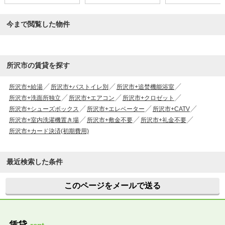
今まで閲覧した物件
所沢市の賃貸を探す
所沢市+給湯
所沢市+バストイレ別
所沢市+追焚機能浴室
所沢市+洗面所独立
所沢市+エアコン
所沢市+クロゼット
所沢市+シューズボックス
所沢市+エレベーター
所沢市+CATV
所沢市+室内洗濯機置き場
所沢市+敷金不要
所沢市+礼金不要
所沢市+カード決済(初期費用)
最近検索した条件
このページをメールで送る