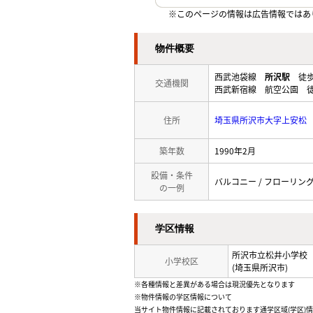
※このページの情報は広告情報ではあ
物件概要
西武池袋線
所沢駅
徒歩
交通機関
西武新宿線 航空公園 徒
住所
埼玉県所沢市大字上安松
築年数
1990年2月
設備・条件
バルコニー / フローリング 
の一例
学区情報
所沢市立松井小学校
小学校区
(埼玉県所沢市)
※各種情報と差異がある場合は現況優先となります
※物件情報の学区情報について
当サイト物件情報に記載されております通学区域(学区)