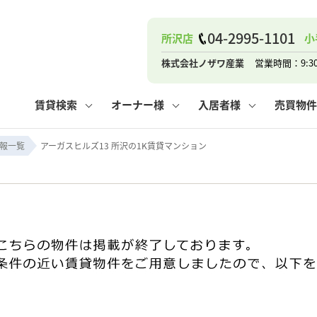
04-2995-1101
所沢店
小
ナー
お知らせ
購入までの流れ
管理物件一覧
お気に入り
業者の選び方
その他の問合せ
住まいのトラブルQ&A
お客様の声
閲覧履歴
管理のご依頼
よくある質問
媒介契約の種類
スタッフブログ
お住まいの解約手続き
保存した検索条件
マンションVS
売却時の
個
株式会社ノザワ産業
営業時間：9:3
高く売るポイント
よくある質問
相続
賃貸検索
オーナー様
入居者様
売買物件
ウス小手指店
コンテナ
ピタットハウス新所沢店
報一覧
アーガスヒルズ13 所沢の1K賃貸マンション
ナー
お知らせ
購入までの流れ
空き家管理
お気に入り
業者の選び方
その他の問合せ
住まいのトラブルQ&A
お客様の声
管理物件一覧
閲覧履歴
よくある質問
媒介契約の種類
スタッフブログ
お住まいの解約手続き
保存した検索条件
管理のご依頼
マンションVS
売却時の
個
高く売るポイント
よくある質問
相続
ウス小手指店
コンテナ
ピタットハウス新所沢店