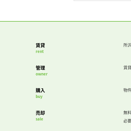
賃貸
所沢
rent
管理
賃
owner
購入
物
buy
売却
無
sale
必