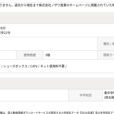
りません。過去から現在まで株式会社ノザワ産業のホームぺージに掲載されていた
8分
歩22分
種別 /
建物階建
3階
間取り
/ シューズボックス / CATV / ネット使用料不要 /
東中学
中学校区
(埼玉
情報は、国土数値情報ダウンロードサービスが提供する小学校区データ【2016年度】及び中学校区デ