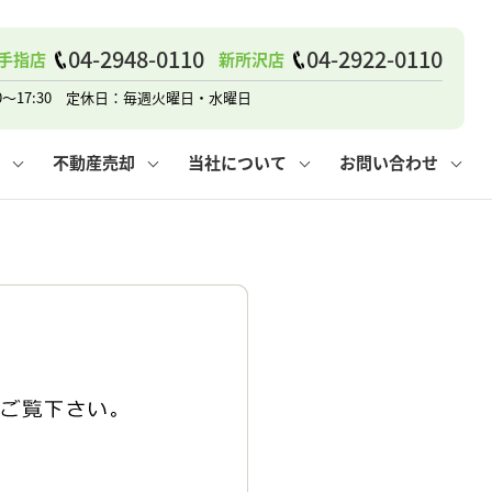
04-2948-0110
04-2922-0110
手指店
新所沢店
戸建て
諸費用
人情報保護方針
その他の問合せ
仲介と買取の違い
賃貸vs持ち家
0～17:30 定休日：毎週火曜日・水曜日
不動産売却
当社について
お問い合わせ
戸建て
諸費用
人情報保護方針
無料賃料査定
その他の問合せ
仲介と買取の違い
賃貸vs持ち家
採用情報
無料売却査定