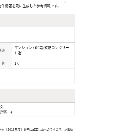
物件情報を元に生成した参考情報です。
マンション / RC造(鉄筋コンクリー
 構造
ト造)
一例
1K
校
県所沢市)
ータ【2016年度】を元に加工したものですので、記載情