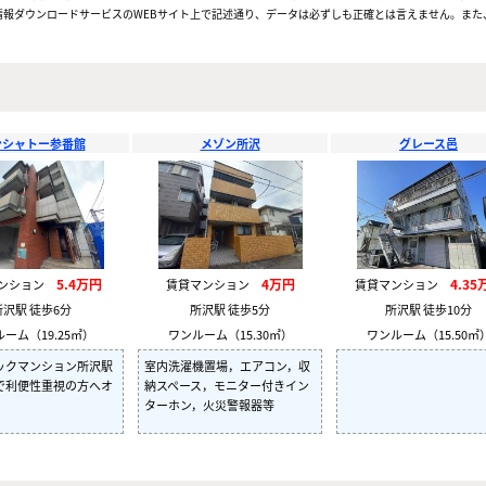
報ダウンロードサービスのWEBサイト上で記述通り、データは必ずしも正確とは言えません。また、
ンシャトー参番館
メゾン所沢
グレース邑
5.4万円
4万円
4.35
マンション
賃貸マンション
賃貸マンション
所沢駅 徒歩6分
所沢駅 徒歩5分
所沢駅 徒歩10分
ーム（19.25㎡）
ワンルーム（15.30㎡）
ワンルーム（15.50㎡
ックマンション所沢駅
室内洗濯機置場，エアコン，収
で利便性重視の方へオ
納スペース，モニター付きイン
ターホン，火災警報器等