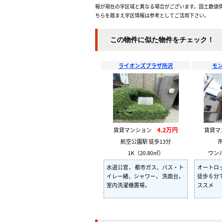
報が現在の学区域と異なる場合がございます。国土数値情
ちらを踏まえ学区情報は参考としてご活用下さい。
この物件に似た物件をチェック！
ライオンズプラザ所沢
モ
4.2万円
賃貸マンション
賃貸
航空公園駅 徒歩13分
1K（20.80㎡）
ワンル
水道公営， 都市ガス、バス・ト
オートロ
イレー緒、シャワー， 洗面台，
徒歩６分
室内洗濯機置場，
ススメ