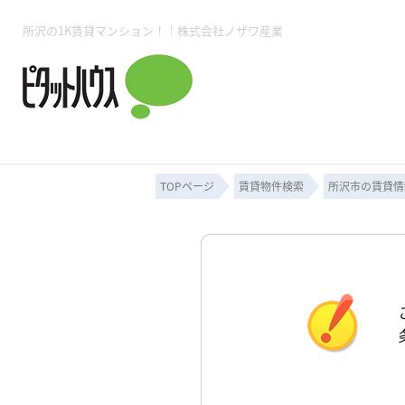
所沢の1K賃貸マンション！｜株式会社ノザワ産業
所沢賃貸TOP
賃貸管理業務
入居者様用ページTOP
売買物件一覧
無料売却査定
会社概要
ご来店予約
スタッフ紹介
お住まいの解約手続き
土地・空き家活用
購入時の諸費用
仲介手数料について
物件検索フォーム
入居中のマ
必要な書類
売却の流れ
月極駐車場
ピタットハウス所沢店
事業用物件
ピタットハ
TOPページ
賃貸物件検索
所沢市の賃貸情
所沢賃貸TOP
賃貸管理業務
入居者様用ページTOP
売買物件一覧
無料売却査定
会社概要
ご来店予約
スタッフ紹介
お住まいの解約手続き
土地・空き家活用
購入時の諸費用
仲介手数料について
物件検索フォーム
入居中のマ
必要な書類
売却の流れ
月極駐車場
ピタットハウス所沢店
事業用物件
ピタットハ