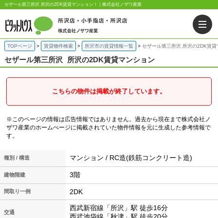
セザール第三所沢 所沢の2DK賃貸マンション！｜株式会社ノザワ産業
TOPページ
賃貸物件検索
所沢市の賃貸情報一覧
セザール第三所沢 所沢の2DK賃
セザール第三所沢
所沢の2DK賃貸マンション
こちらの物件は掲載が終了しています。
※このページの情報は広告情報ではありません。過去から現在まで株式会社ノ
ザワ産業のホームぺージに掲載されていた物件情報を元に生成した参考情報で
す。
マンション / RC造(鉄筋コンクリート造)
種別 / 構造
3階
建物階建
2DK
間取り一例
西武新宿線「所沢」駅 徒歩16分
交通
西武池袋線「秋津」駅 徒歩20分