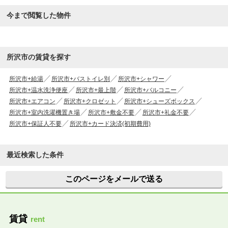
今まで閲覧した物件
所沢市の賃貸を探す
所沢市+給湯
所沢市+バストイレ別
所沢市+シャワー
所沢市+温水洗浄便座
所沢市+最上階
所沢市+バルコニー
所沢市+エアコン
所沢市+クロゼット
所沢市+シューズボックス
所沢市+室内洗濯機置き場
所沢市+敷金不要
所沢市+礼金不要
所沢市+保証人不要
所沢市+カード決済(初期費用)
最近検索した条件
このページをメールで送る
賃貸
rent