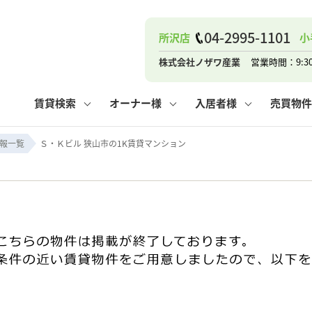
04-2995-1101
所沢店
小
ナー
お知らせ
購入までの流れ
管理物件一覧
お気に入り
業者の選び方
その他の問合せ
住まいのトラブルQ&A
お客様の声
閲覧履歴
管理のご依頼
よくある質問
媒介契約の種類
スタッフブログ
お住まいの解約手続き
保存した検索条件
マンションVS
売却時の
個
株式会社ノザワ産業
営業時間：9:3
高く売るポイント
よくある質問
相続
賃貸検索
オーナー様
入居者様
売買物件
ウス小手指店
コンテナ
ピタットハウス新所沢店
報一覧
Ｓ・Ｋビル 狭山市の1K賃貸マンション
ナー
お知らせ
購入までの流れ
空き家管理
お気に入り
業者の選び方
その他の問合せ
住まいのトラブルQ&A
お客様の声
管理物件一覧
閲覧履歴
よくある質問
媒介契約の種類
スタッフブログ
お住まいの解約手続き
保存した検索条件
管理のご依頼
マンションVS
売却時の
個
高く売るポイント
よくある質問
相続
ウス小手指店
コンテナ
ピタットハウス新所沢店