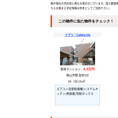
報が現在の学区域と異なる場合がございます。国土数値情
ちらを踏まえ学区情報は参考としてご活用下さい。
この物件に似た物件をチェック！
リブリ・Calme-Un
6.5万円
賃貸マンション
狭山市駅 徒歩5分
1K（28.15㎡）
エアコン浴室乾燥機/システムキ
ッチン/角部屋/宅配ボックス