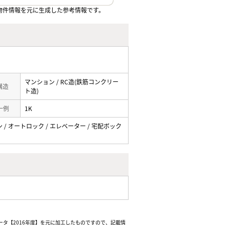
物件情報を元に生成した参考情報です。
マンション / RC造(鉄筋コンクリー
 構造
ト造)
一例
1K
ン / オートロック / エレベーター / 宅配ボック
ータ【2016年度】を元に加工したものですので、記載情