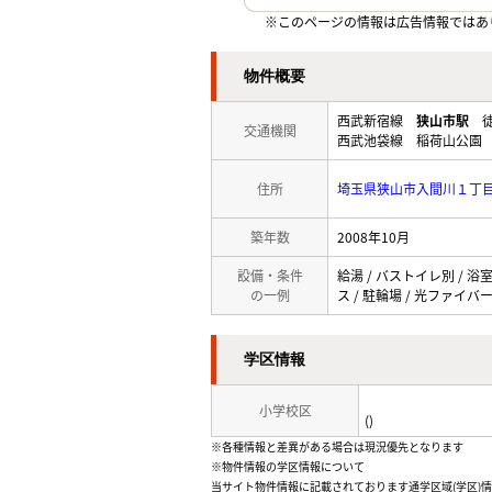
※このページの情報は広告情報ではあ
物件概要
西武新宿線
狭山市駅
徒
交通機関
西武池袋線 稲荷山公園 
住所
埼玉県狭山市入間川１丁
築年数
2008年10月
設備・条件
給湯 / バストイレ別 / 浴
の一例
ス / 駐輪場 / 光ファイバー
学区情報
小学校区
()
※各種情報と差異がある場合は現況優先となります
※物件情報の学区情報について
当サイト物件情報に記載されております通学区域(学区)