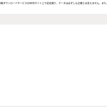
報ダウンロードサービスのWEBサイト上で記述通り、データは必ずしも正確とは言えません。また、