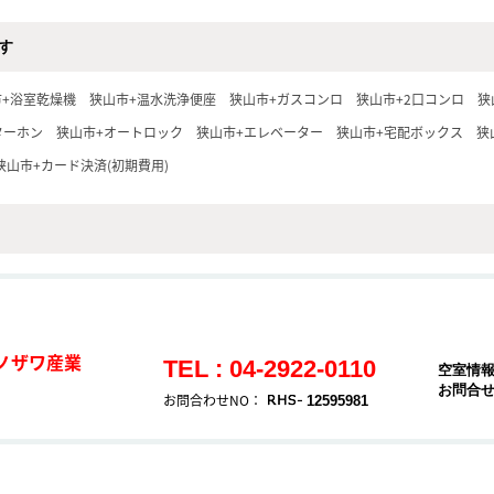
す
市+浴室乾燥機
狭山市+温水洗浄便座
狭山市+ガスコンロ
狭山市+2口コンロ
狭
ターホン
狭山市+オートロック
狭山市+エレベーター
狭山市+宅配ボックス
狭
狭山市+カード決済(初期費用)
ノザワ産業
TEL : 04-2922-0110
空室情
お問合
お問合わせNO：
12595981