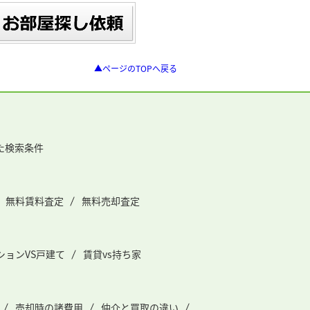
▲ページのTOPへ戻る
た検索条件
無料賃料査定
無料売却査定
ションVS戸建て
賃貸vs持ち家
売却時の諸費用
仲介と買取の違い