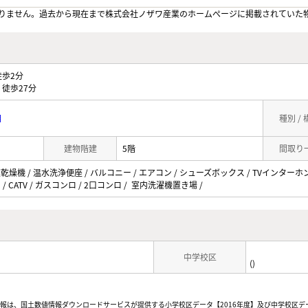
りません。過去から現在まで株式会社ノザワ産業のホームぺージに掲載されていた
歩2分
徒歩27分
目
種別 /
建物階建
5階
間取り
室乾燥機 / 温水洗浄便座 / バルコニー / エアコン / シューズボックス / TVインターホ
 / CATV / ガスコンロ / 2口コンロ / 室内洗濯機置き場 /
中学校区
()
情報は、国土数値情報ダウンロードサービスが提供する小学校区データ【2016年度】及び中学校区デ