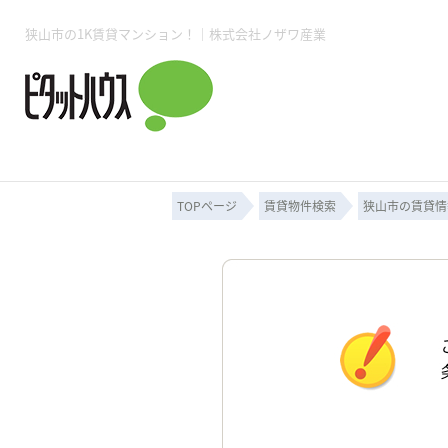
狭山市の1K賃貸マンション！｜株式会社ノザワ産業
所沢賃貸TOP
賃貸管理業務
入居者様用ページTOP
売買物件一覧
無料売却査定
会社概要
ご来店予約
スタッフ紹介
お住まいの解約手続き
土地・空き家活用
購入時の諸費用
仲介手数料について
物件検索フォーム
入居中のマ
必要な書類
売却の流れ
月極駐車場
ピタットハウス所沢店
事業用物件
ピタットハ
TOPページ
賃貸物件検索
狭山市の賃貸情
所沢賃貸TOP
賃貸管理業務
入居者様用ページTOP
売買物件一覧
無料売却査定
会社概要
ご来店予約
スタッフ紹介
お住まいの解約手続き
土地・空き家活用
購入時の諸費用
仲介手数料について
物件検索フォーム
入居中のマ
必要な書類
売却の流れ
月極駐車場
ピタットハウス所沢店
事業用物件
ピタットハ