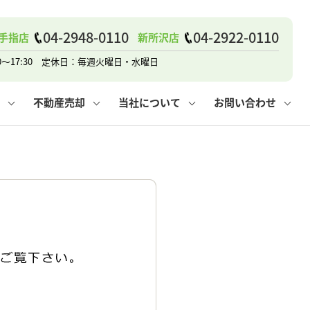
04-2948-0110
04-2922-0110
手指店
新所沢店
戸建て
諸費用
人情報保護方針
その他の問合せ
仲介と買取の違い
賃貸vs持ち家
0～17:30 定休日：毎週火曜日・水曜日
不動産売却
当社について
お問い合わせ
戸建て
諸費用
人情報保護方針
無料賃料査定
その他の問合せ
仲介と買取の違い
賃貸vs持ち家
採用情報
無料売却査定