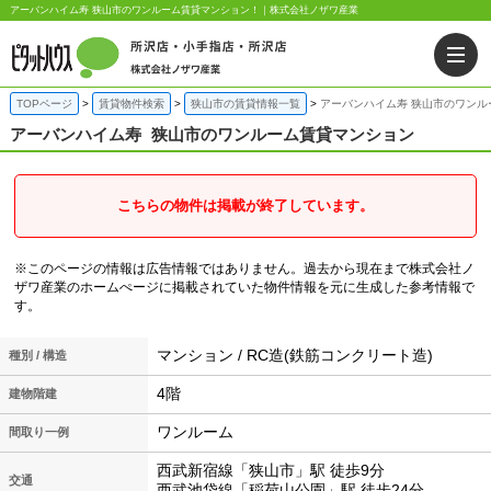
アーバンハイム寿 狭山市のワンルーム賃貸マンション！｜株式会社ノザワ産業
TOPページ
賃貸物件検索
狭山市の賃貸情報一覧
アーバンハイム寿 狭山市のワンル
アーバンハイム寿
狭山市のワンルーム賃貸マンション
こちらの物件は掲載が終了しています。
※このページの情報は広告情報ではありません。過去から現在まで株式会社ノ
ザワ産業のホームぺージに掲載されていた物件情報を元に生成した参考情報で
す。
マンション / RC造(鉄筋コンクリート造)
種別 / 構造
4階
建物階建
ワンルーム
間取り一例
西武新宿線「狭山市」駅 徒歩9分
交通
西武池袋線「稲荷山公園」駅 徒歩24分