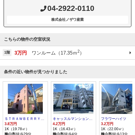
04-2922-0110
株式会社ノザワ産業
こちらの物件の空室状況
2
1階
3万円
ワンルーム（17.35ｍ
）
条件の近い物件が見つかりました
ＳＴＲＡＷＢＥＲＲＹ ＣＵＢＥ
キャッスルマンション狭山祇園
フラワーハイツ
3.8万円
4.2万円
3.2万円
1K（19.78㎡）
1K（16.43㎡）
1K（22.00㎡）
狭山市
/徒歩29分
狭山市
/徒歩4分
狭山市
/徒歩13分