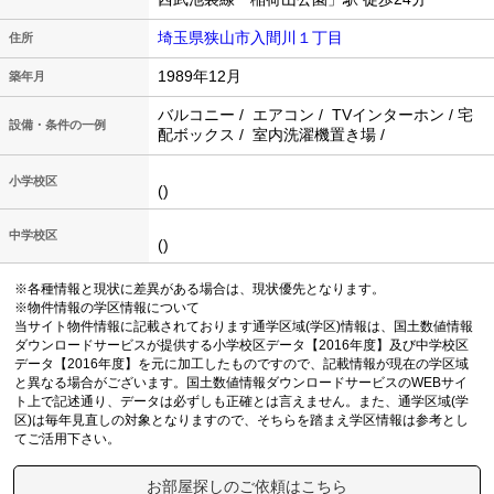
埼玉県狭山市入間川１丁目
住所
1989年12月
築年月
バルコニー / エアコン / TVインターホン / 宅
設備・条件の一例
配ボックス / 室内洗濯機置き場 /
小学校区
()
中学校区
()
※各種情報と現状に差異がある場合は、現状優先となります。
※物件情報の学区情報について
当サイト物件情報に記載されております通学区域(学区)情報は、国土数値情報
ダウンロードサービスが提供する小学校区データ【2016年度】及び中学校区
データ【2016年度】を元に加工したものですので、記載情報が現在の学区域
と異なる場合がございます。国土数値情報ダウンロードサービスのWEBサイ
ト上で記述通り、データは必ずしも正確とは言えません。また、通学区域(学
区)は毎年見直しの対象となりますので、そちらを踏まえ学区情報は参考とし
てご活用下さい。
お部屋探しのご依頼はこちら