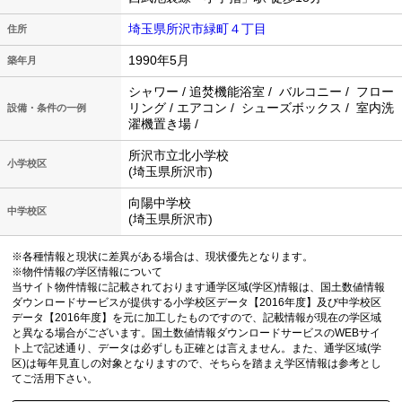
埼玉県所沢市緑町４丁目
住所
1990年5月
築年月
シャワー / 追焚機能浴室 / バルコニー / フロー
リング / エアコン / シューズボックス / 室内洗
設備・条件の一例
濯機置き場 /
所沢市立北小学校
小学校区
(埼玉県所沢市)
向陽中学校
中学校区
(埼玉県所沢市)
※各種情報と現状に差異がある場合は、現状優先となります。
※物件情報の学区情報について
当サイト物件情報に記載されております通学区域(学区)情報は、国土数値情報
ダウンロードサービスが提供する小学校区データ【2016年度】及び中学校区
データ【2016年度】を元に加工したものですので、記載情報が現在の学区域
と異なる場合がございます。国土数値情報ダウンロードサービスのWEBサイ
ト上で記述通り、データは必ずしも正確とは言えません。また、通学区域(学
区)は毎年見直しの対象となりますので、そちらを踏まえ学区情報は参考とし
てご活用下さい。