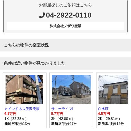
お部屋探しのご依頼はこちら
04-2922-0110
株式会社ノザワ産業
こちらの物件の空室状況
条件の近い物件が見つかりました
カインドネス所沢美原
サニーライフI
白水荘
6.1万円
5.7万円
4.5万円
1K（22.28㎡）
3K（42.00㎡）
2K（29.81㎡）
新所沢
/徒歩13分
新所沢
/徒歩27分
新所沢
/徒歩12分