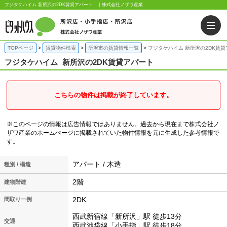
フジタケハイム 新所沢の2DK賃貸アパート！｜株式会社ノザワ産業
TOPページ
賃貸物件検索
所沢市の賃貸情報一覧
フジタケハイム 新所沢の2DK賃
フジタケハイム
新所沢の2DK賃貸アパート
こちらの物件は掲載が終了しています。
※このページの情報は広告情報ではありません。過去から現在まで株式会社ノ
ザワ産業のホームぺージに掲載されていた物件情報を元に生成した参考情報で
す。
アパート / 木造
種別 / 構造
2階
建物階建
2DK
間取り一例
西武新宿線「新所沢」駅 徒歩13分
交通
西武池袋線「小手指」駅 徒歩18分