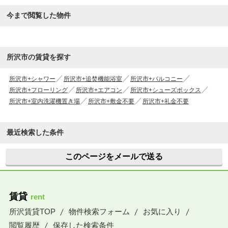
今まで閲覧した物件
所沢市の賃貸を探す
所沢市+シャワー
所沢市+追焚機能浴室
所沢市+バルコニー
所沢市+フローリング
所沢市+エアコン
所沢市+シューズボックス
所沢市+室内洗濯機置き場
所沢市+敷金不要
所沢市+礼金不要
最近検索した条件
このページをメールで送る
賃貸
rent
所沢賃貸TOP
物件検索フォーム
お気に入り
閲覧履歴
保存した検索条件