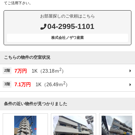
てご活用下さい。
お部屋探しのご依頼はこちら
04-2995-1101
株式会社ノザワ産業
こちらの物件の空室状況
2
2階
7万円
1K（23.18ｍ
）
2
3階
7.1万円
1K（26.49ｍ
）
条件の近い物件が見つかりました