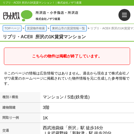
リブリ・ACEII 所沢の1K賃貸マンション！｜株式会社ノザワ産業
TOPページ
賃貸物件検索
東村山市の賃貸情報一覧
リブリ・ACEII 所沢の1K賃貸
リブリ・ACEII
所沢の1K賃貸マンション
こちらの物件は掲載が終了しています。
※このページの情報は広告情報ではありません。過去から現在まで株式会社ノ
ザワ産業のホームぺージに掲載されていた物件情報を元に生成した参考情報で
す。
マンション / S造(鉄骨造)
種別 / 構造
3階
建物階建
1K
間取り一例
西武池袋線「所沢」駅 徒歩16分
交通
ＪＲ武蔵野線「新秋津」駅 徒歩20分