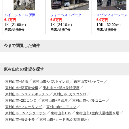
ルイ・シャトレ所沢
フォーベストパーク
メゾンフォーシーズ
6.1万円
6.8万円
6.9万円
1K（21.60㎡）
1K（24.10㎡）
1DK（32.00㎡）
所沢
/徒歩9分
所沢
/徒歩7分
所沢
/徒歩9分
今まで閲覧した物件
東村山市の賃貸を探す
東村山市+給湯
東村山市+バストイレ別
東村山市+シャワー
東村山市+浴室乾燥機
東村山市+温水洗浄便座
東村山市+システムキッチン
東村山市+ガスコンロ
東村山市+2口コンロ
東村山市+角部屋
東村山市+バルコニー
東村山市+フローリング
東村山市+エアコン
東村山市+TVインターホン
東村山市+BS
東村山市+室内洗濯機置き場
東村山市+敷金不要
東村山市+カード決済(初期費用)