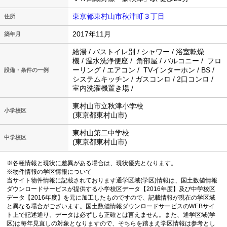
東京都東村山市秋津町３丁目
住所
2017年11月
築年月
給湯 / バストイレ別 / シャワー / 浴室乾燥
機 / 温水洗浄便座 / 角部屋 / バルコニー / フロ
ーリング / エアコン / TVインターホン / BS /
設備・条件の一例
システムキッチン / ガスコンロ / 2口コンロ /
室内洗濯機置き場 /
東村山市立秋津小学校
小学校区
(東京都東村山市)
東村山第二中学校
中学校区
(東京都東村山市)
※各種情報と現状に差異がある場合は、現状優先となります。
※物件情報の学区情報について
当サイト物件情報に記載されております通学区域(学区)情報は、国土数値情報
ダウンロードサービスが提供する小学校区データ【2016年度】及び中学校区
データ【2016年度】を元に加工したものですので、記載情報が現在の学区域
と異なる場合がございます。国土数値情報ダウンロードサービスのWEBサイ
ト上で記述通り、データは必ずしも正確とは言えません。また、通学区域(学
区)は毎年見直しの対象となりますので、そちらを踏まえ学区情報は参考とし