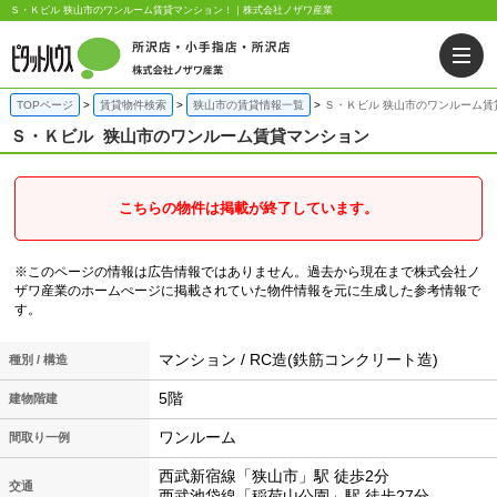
Ｓ・Ｋビル 狭山市のワンルーム賃貸マンション！｜株式会社ノザワ産業
TOPページ
賃貸物件検索
狭山市の賃貸情報一覧
Ｓ・Ｋビル 狭山市のワンルーム賃
Ｓ・Ｋビル
狭山市のワンルーム賃貸マンション
こちらの物件は掲載が終了しています。
※このページの情報は広告情報ではありません。過去から現在まで株式会社ノ
ザワ産業のホームぺージに掲載されていた物件情報を元に生成した参考情報で
す。
マンション / RC造(鉄筋コンクリート造)
種別 / 構造
5階
建物階建
ワンルーム
間取り一例
西武新宿線「狭山市」駅 徒歩2分
交通
西武池袋線「稲荷山公園」駅 徒歩27分