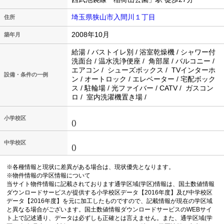
埼玉県狭山市入間川１丁目
住所
2008年10月
築年月
給湯 / バストイレ別 / 浴室乾燥機 / シャワー付
洗面台 / 温水洗浄便座 / 角部屋 / バルコニー /
エアコン / シューズボックス / TVインターホ
設備・条件の一例
ン / オートロック / エレベーター / 宅配ボック
ス / 駐輪場 / 光ファイバー / CATV / ガスコン
ロ / 室内洗濯機置き場 /
小学校区
()
中学校区
()
※各種情報と現状に差異がある場合は、現状優先となります。
※物件情報の学区情報について
当サイト物件情報に記載されております通学区域(学区)情報は、国土数値情報
ダウンロードサービスが提供する小学校区データ【2016年度】及び中学校区
データ【2016年度】を元に加工したものですので、記載情報が現在の学区域
と異なる場合がございます。国土数値情報ダウンロードサービスのWEBサイ
ト上で記述通り、データは必ずしも正確とは言えません。また、通学区域(学