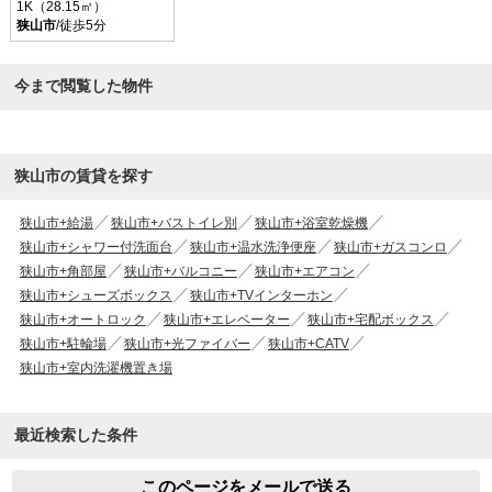
1K（28.15㎡）
狭山市
/徒歩5分
今まで閲覧した物件
狭山市の賃貸を探す
狭山市+給湯
狭山市+バストイレ別
狭山市+浴室乾燥機
狭山市+シャワー付洗面台
狭山市+温水洗浄便座
狭山市+ガスコンロ
狭山市+角部屋
狭山市+バルコニー
狭山市+エアコン
狭山市+シューズボックス
狭山市+TVインターホン
狭山市+オートロック
狭山市+エレベーター
狭山市+宅配ボックス
狭山市+駐輪場
狭山市+光ファイバー
狭山市+CATV
狭山市+室内洗濯機置き場
最近検索した条件
このページをメールで送る