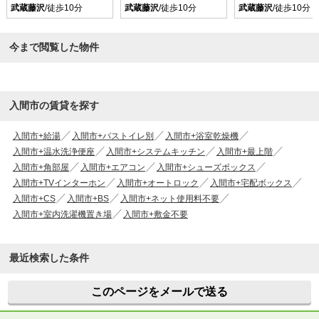
武蔵藤沢
/徒歩10分
武蔵藤沢
/徒歩10分
武蔵藤沢
/徒歩10分
今まで閲覧した物件
入間市の賃貸を探す
入間市+給湯
入間市+バストイレ別
入間市+浴室乾燥機
入間市+温水洗浄便座
入間市+システムキッチン
入間市+最上階
入間市+角部屋
入間市+エアコン
入間市+シューズボックス
入間市+TVインターホン
入間市+オートロック
入間市+宅配ボックス
入間市+CS
入間市+BS
入間市+ネット使用料不要
入間市+室内洗濯機置き場
入間市+敷金不要
最近検索した条件
このページをメールで送る