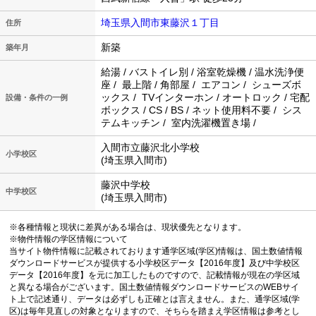
埼玉県入間市東藤沢１丁目
住所
新築
築年月
給湯 / バストイレ別 / 浴室乾燥機 / 温水洗浄便
座 / 最上階 / 角部屋 / エアコン / シューズボ
ックス / TVインターホン / オートロック / 宅配
設備・条件の一例
ボックス / CS / BS / ネット使用料不要 / シス
テムキッチン / 室内洗濯機置き場 /
入間市立藤沢北小学校
小学校区
(埼玉県入間市)
藤沢中学校
中学校区
(埼玉県入間市)
※各種情報と現状に差異がある場合は、現状優先となります。
※物件情報の学区情報について
当サイト物件情報に記載されております通学区域(学区)情報は、国土数値情報
ダウンロードサービスが提供する小学校区データ【2016年度】及び中学校区
データ【2016年度】を元に加工したものですので、記載情報が現在の学区域
と異なる場合がございます。国土数値情報ダウンロードサービスのWEBサイ
ト上で記述通り、データは必ずしも正確とは言えません。また、通学区域(学
区)は毎年見直しの対象となりますので、そちらを踏まえ学区情報は参考とし