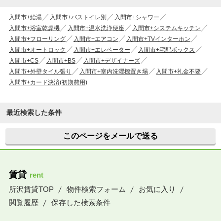
入間市+給湯
入間市+バストイレ別
入間市+シャワー
入間市+浴室乾燥機
入間市+温水洗浄便座
入間市+システムキッチン
入間市+フローリング
入間市+エアコン
入間市+TVインターホン
入間市+オートロック
入間市+エレベーター
入間市+宅配ボックス
入間市+CS
入間市+BS
入間市+デザイナーズ
入間市+外壁タイル張り
入間市+室内洗濯機置き場
入間市+礼金不要
入間市+カード決済(初期費用)
最近検索した条件
このページをメールで送る
賃貸
rent
所沢賃貸TOP
物件検索フォーム
お気に入り
閲覧履歴
保存した検索条件