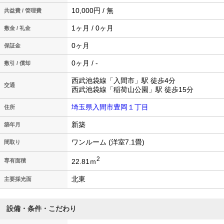
10,000円 / 無
共益費 / 管理費
1ヶ月 / 0ヶ月
敷金 / 礼金
0ヶ月
保証金
0ヶ月 / -
敷引 / 償却
西武池袋線「入間市」駅 徒歩4分
交通
西武池袋線「稲荷山公園」駅 徒歩15分
埼玉県入間市豊岡１丁目
住所
新築
築年月
ワンルーム (洋室7.1畳)
間取り
2
22.81ｍ
専有面積
北東
主要採光面
設備・条件・こだわり