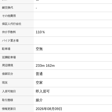
-
鍵交換代
その他費用
保証人代行会社
110％
仲介手数料
バイク置き場
空無
駐車場
近隣駐車場
233m 162m
周辺環境
普通
借家区分
空家
現況
即入居可
入居可能日
媒介
取引態様
2026年08月09日
情報更新日