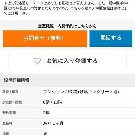
ト上で記述通り、データは必ずしも正確とは言えません。また、通学区域(学
区)は毎年見直しの対象となりますので、そちらを踏まえ学区情報は参考とし
てご活用下さい。
空室確認・内見予約はこちらから
電話する
設備詳細情報
マンション / RC造(鉄筋コンクリート造)
種別 / 構造
8階 / 10階
所在階 / 階数
2年
契約期間
あり 1ヶ月
更新料
要
損保