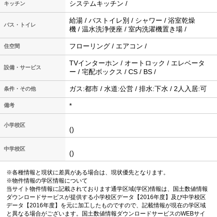
システムキッチン /
キッチン
給湯 / バストイレ別 / シャワー / 浴室乾燥
バス・トイレ
機 / 温水洗浄便座 / 室内洗濯機置き場 /
フローリング / エアコン /
住空間
TVインターホン / オートロック / エレベータ
設備・サービス
ー / 宅配ボックス / CS / BS /
ガス:都市 / 水道:公営 / 排水:下水 / 2人入居:可
条件・その他
*
備考
小学校区
()
中学校区
()
※各種情報と現状に差異がある場合は、現状優先となります。
※物件情報の学区情報について
当サイト物件情報に記載されております通学区域(学区)情報は、国土数値情報
ダウンロードサービスが提供する小学校区データ【2016年度】及び中学校区
データ【2016年度】を元に加工したものですので、記載情報が現在の学区域
と異なる場合がございます。国土数値情報ダウンロードサービスのWEBサイ