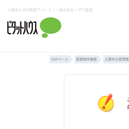
入間市の2DK賃貸アパート！｜株式会社ノザワ産業
所沢賃貸TOP
賃貸管理業務
入居者様用ページTOP
売買物件一覧
無料売却査定
会社概要
ご来店予約
スタッフ紹介
お住まいの解約手続き
土地・空き家活用
購入時の諸費用
仲介手数料について
物件検索フォーム
入居中のマ
必要な書類
売却の流れ
月極駐車場
ピタットハウス所沢店
事業用物件
ピタットハ
TOPページ
賃貸物件検索
入間市の賃貸情
所沢賃貸TOP
賃貸管理業務
入居者様用ページTOP
売買物件一覧
無料売却査定
会社概要
ご来店予約
スタッフ紹介
お住まいの解約手続き
土地・空き家活用
購入時の諸費用
仲介手数料について
物件検索フォーム
入居中のマ
必要な書類
売却の流れ
月極駐車場
ピタットハウス所沢店
事業用物件
ピタットハ