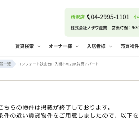
04-2995-1101
所沢店
小
ナー
お知らせ
購入までの流れ
管理物件一覧
お気に入り
業者の選び方
その他の問合せ
住まいのトラブルQ&A
お客様の声
閲覧履歴
管理のご依頼
よくある質問
媒介契約の種類
スタッフブログ
お住まいの解約手続き
保存した検索条件
マンションVS
売却時の
個
株式会社ノザワ産業
営業時間：9:3
高く売るポイント
よくある質問
相続
賃貸検索
オーナー様
入居者様
売買物件
ウス小手指店
コンテナ
ピタットハウス新所沢店
報一覧
コンフォート狭山台II 入間市の2DK賃貸アパート
ナー
お知らせ
購入までの流れ
空き家管理
お気に入り
業者の選び方
その他の問合せ
住まいのトラブルQ&A
お客様の声
管理物件一覧
閲覧履歴
よくある質問
媒介契約の種類
スタッフブログ
お住まいの解約手続き
保存した検索条件
管理のご依頼
マンションVS
売却時の
個
高く売るポイント
よくある質問
相続
ウス小手指店
コンテナ
ピタットハウス新所沢店