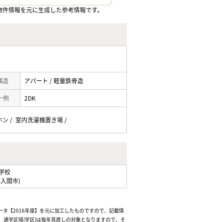
物件情報を元に生成した参考情報です。
 構造
アパート / 軽量鉄骨造
一例
2DK
ホン / 室内洗濯機置き場 /
学校
県入間市)
ータ【2016年度】を元に加工したものですので、記載情
通学区域(学区)は毎年見直しの対象となりますので、そ