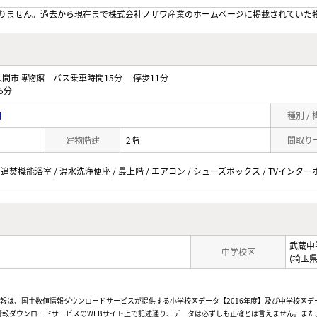
りません。過去から現在まで株式会社ノザワ産業のホームぺージに掲載されていた
間市博物館 バス乗車時間15分 停歩11分
5分
目
種別 /
建物階建
2階
間取り
 追焚機能浴室 / 温水洗浄便座 / 最上階 / エアコン / シューズボックス / TVインター
武蔵中
中学校区
(埼玉
情報は、国土数値情報ダウンロードサービスが提供する小学校区データ【2016年度】及び中学校区デ
報ダウンロードサービスのWEBサイト上で記述通り、データは必ずしも正確とは言えません。また、