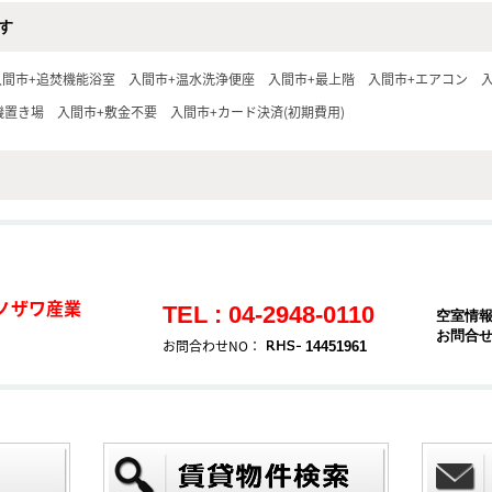
す
入間市+追焚機能浴室
入間市+温水洗浄便座
入間市+最上階
入間市+エアコン
機置き場
入間市+敷金不要
入間市+カード決済(初期費用)
ノザワ産業
TEL : 04-2948-0110
空室情
お問合
お問合わせNO：
14451961