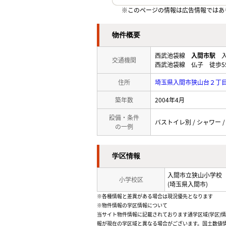
※このページの情報は広告情報ではあ
物件概要
西武池袋線
入間市駅
入
交通機関
西武池袋線 仏子 徒歩5
住所
埼玉県入間市狭山台２丁
築年数
2004年4月
設備・条件
バストイレ別 / シャワー /
の一例
学区情報
入間市立狭山小学校
小学校区
(埼玉県入間市)
※各種情報と差異がある場合は現況優先となります
※物件情報の学区情報について
当サイト物件情報に記載されております通学区域(学区)
報が現在の学区域と異なる場合がございます。国土数値情