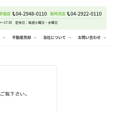
04-2948-0110
04-2922-0110
手指店
新所沢店
戸建て
諸費用
人情報保護方針
その他の問合せ
仲介と買取の違い
賃貸vs持ち家
0～17:30 定休日：毎週火曜日・水曜日
不動産売却
当社について
お問い合わせ
戸建て
諸費用
人情報保護方針
無料賃料査定
その他の問合せ
仲介と買取の違い
賃貸vs持ち家
採用情報
無料売却査定