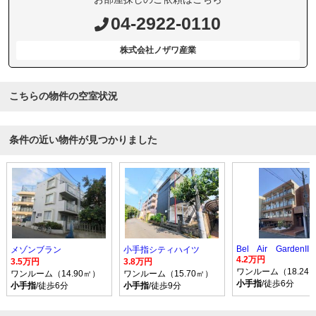
04-2922-0110
株式会社ノザワ産業
こちらの物件の空室状況
条件の近い物件が見つかりました
Bel Air GardenIII
メゾンブラン
小手指シティハイツ
4.2万円
3.5万円
3.8万円
ワンルーム（18.24
ワンルーム（14.90㎡）
ワンルーム（15.70㎡）
小手指
/徒歩6分
小手指
/徒歩6分
小手指
/徒歩9分