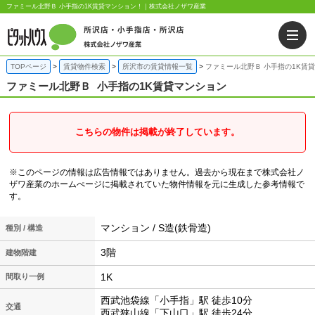
ファミール北野Ｂ 小手指の1K賃貸マンション！｜株式会社ノザワ産業
TOPページ
賃貸物件検索
所沢市の賃貸情報一覧
ファミール北野Ｂ 小手指の1K賃
ファミール北野Ｂ
小手指の1K賃貸マンション
こちらの物件は掲載が終了しています。
※このページの情報は広告情報ではありません。過去から現在まで株式会社ノ
ザワ産業のホームぺージに掲載されていた物件情報を元に生成した参考情報で
す。
マンション / S造(鉄骨造)
種別 / 構造
3階
建物階建
1K
間取り一例
西武池袋線「小手指」駅 徒歩10分
交通
西武狭山線「下山口」駅 徒歩24分