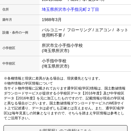
埼玉県所沢市小手指元町２丁目
住所
1988年3月
築年月
バルコニー / フローリング / エアコン / ネット
設備・条件の一例
使用料不要 /
所沢市立小手指小学校
小学校区
(埼玉県所沢市)
小手指中学校
中学校区
(埼玉県所沢市)
※各種情報と現状に差異がある場合は、現状優先となります。
※物件情報の学区情報について
当サイト物件情報に記載されております通学区域(学区)情報は、国土数値情報
ダウンロードサービスが提供する小学校区データ【2016年度】及び中学校区
データ【2016年度】を元に加工したものですので、記載情報が現在の学区域
と異なる場合がございます。国土数値情報ダウンロードサービスのWEBサイ
ト上で記述通り、データは必ずしも正確とは言えません。また、通学区域(学
区)は毎年見直しの対象となりますので、そちらを踏まえ学区情報は参考とし
てご活用下さい。
お部屋探しのご依頼はこちら