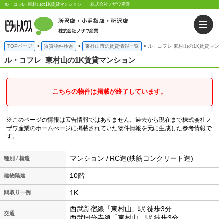
ル・コフレ 東村山の1K賃貸マンション！｜株式会社ノザワ産業
TOPページ
賃貸物件検索
東村山市の賃貸情報一覧
ル・コフレ 東村山の1K賃貸マ
ル・コフレ
東村山の1K賃貸マンション
こちらの物件は掲載が終了しています。
※このページの情報は広告情報ではありません。過去から現在まで株式会社ノ
ザワ産業のホームぺージに掲載されていた物件情報を元に生成した参考情報で
す。
マンション / RC造(鉄筋コンクリート造)
種別 / 構造
10階
建物階建
1K
間取り一例
西武新宿線「東村山」駅 徒歩3分
交通
西武国分寺線「東村山」駅 徒歩3分