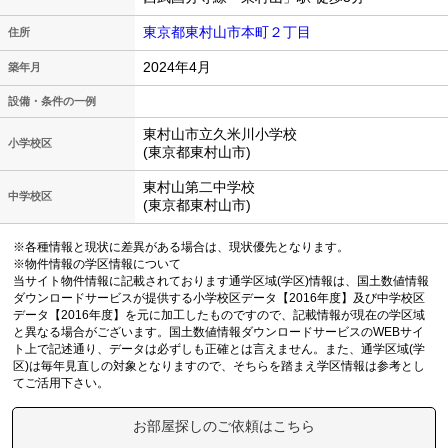
東京都東村山市本町２丁目
住所
2024年4月
築年月
設備・条件の一例
東村山市立久米川小学校
小学校区
(東京都東村山市)
東村山第二中学校
中学校区
(東京都東村山市)
※各種情報と現状に差異がある場合は、現状優先となります。
※物件情報の学区情報について
当サイト物件情報に記載されております通学区域(学区)情報は、国土数値情報
ダウンロードサービスが提供する小学校区データ【2016年度】及び中学校区
データ【2016年度】を元に加工したものですので、記載情報が現在の学区域
と異なる場合がございます。国土数値情報ダウンロードサービスのWEBサイ
ト上で記述通り、データは必ずしも正確とは言えません。また、通学区域(学
区)は毎年見直しの対象となりますので、そちらを踏まえ学区情報は参考とし
てご活用下さい。
お部屋探しのご依頼はこちら