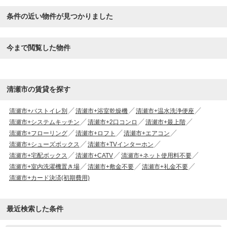
条件の近い物件が見つかりました
今まで閲覧した物件
清瀬市の賃貸を探す
清瀬市+バストイレ別
清瀬市+浴室乾燥機
清瀬市+温水洗浄便座
清瀬市+システムキッチン
清瀬市+2口コンロ
清瀬市+最上階
清瀬市+フローリング
清瀬市+ロフト
清瀬市+エアコン
清瀬市+シューズボックス
清瀬市+TVインターホン
清瀬市+宅配ボックス
清瀬市+CATV
清瀬市+ネット使用料不要
清瀬市+室内洗濯機置き場
清瀬市+敷金不要
清瀬市+礼金不要
清瀬市+カード決済(初期費用)
最近検索した条件