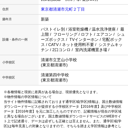
東京都清瀬市元町２丁目
住所
新築
築年月
バストイレ別 / 浴室乾燥機 / 温水洗浄便座 / 最
上階 / フローリング / ロフト / エアコン / シュ
ーズボックス / TVインターホン / 宅配ボック
設備・条件の一例
ス / CATV / ネット使用料不要 / システムキッ
チン / 2口コンロ / 室内洗濯機置き場 /
清瀬市立芝山小学校
小学校区
(東京都清瀬市)
清瀬第四中学校
中学校区
(東京都清瀬市)
※各種情報と現状に差異がある場合は、現状優先となります。
※物件情報の学区情報について
当サイト物件情報に記載されております通学区域(学区)情報は、国土数値情報
ダウンロードサービスが提供する小学校区データ【2016年度】及び中学校区
データ【2016年度】を元に加工したものですので、記載情報が現在の学区域
と異なる場合がございます。国土数値情報ダウンロードサービスのWEBサイ
ト上で記述通り、データは必ずしも正確とは言えません。また、通学区域(学
区)は毎年見直しの対象となりますので、そちらを踏まえ学区情報は参考とし