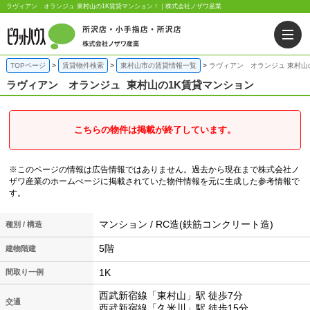
ラヴィアン オランジュ 東村山の1K賃貸マンション！｜株式会社ノザワ産業
TOPページ
賃貸物件検索
東村山市の賃貸情報一覧
ラヴィアン オランジュ 東村山
ラヴィアン オランジュ
東村山の1K賃貸マンション
こちらの物件は掲載が終了しています。
※このページの情報は広告情報ではありません。過去から現在まで株式会社ノ
ザワ産業のホームぺージに掲載されていた物件情報を元に生成した参考情報で
す。
マンション / RC造(鉄筋コンクリート造)
種別 / 構造
5階
建物階建
1K
間取り一例
西武新宿線「東村山」駅 徒歩7分
交通
西武新宿線「久米川」駅 徒歩15分