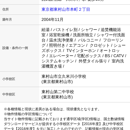
東京都東村山市本町２丁目
住所
2004年11月
築年月
給湯 / バストイレ別 / シャワー / 追焚機能浴
室 / 浴室乾燥機 / 洗面所独立 / シャワー付洗面
台 / 温水洗浄便座 / バルコニー / フローリン
グ / 照明付き / エアコン / クロゼット / シュー
設備・条件の一例
ズボックス / TVインターホン / オートロッ
ク / エレベーター / 宅配ボックス / BS / CATV /
システムキッチン / 外壁タイル張り / 室内洗
濯機置き場 /
東村山市立久米川小学校
小学校区
(東京都東村山市)
東村山第二中学校
中学校区
(東京都東村山市)
※各種情報と現状に差異がある場合は、現状優先となります。
※物件情報の学区情報について
当サイト物件情報に記載されております通学区域(学区)情報は、国土数値情報
ダウンロードサービスが提供する小学校区データ【2016年度】及び中学校区
データ【2016年度】を元に加工したものですので、記載情報が現在の学区域