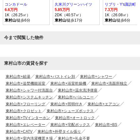
コンカドール
久米川グリーンハイツ
リブリ・Y's諏訪町
6.6万円
5.85万円
7.3万円
1K（26.25㎡）
2DK（40.57㎡）
1K（26.08㎡）
東村山
/徒歩6分
東村山
/徒歩17分
東村山
/徒歩6分
今まで閲覧した物件
東村山市の賃貸を探す
東村山市+給湯
東村山市+バストイレ別
東村山市+シャワー
東村山市+追焚機能浴室
東村山市+浴室乾燥機
東村山市+洗面所独立
東村山市+シャワー付洗面台
東村山市+温水洗浄便座
東村山市+システムキッチン
東村山市+バルコニー
東村山市+フローリング
東村山市+照明付き
東村山市+エアコン
東村山市+クロゼット
東村山市+シューズボックス
東村山市+TVインターホン
東村山市+オートロック
東村山市+エレベーター
東村山市+宅配ボックス
東村山市+BS
東村山市+CATV
東村山市+外壁タイル張り
東村山市+室内洗濯機置き場
東村山市+礼金不要