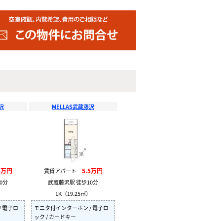
沢
MELLAS武蔵藤沢
5万円
5.5万円
賃貸アパート
0分
武蔵藤沢駅 徒歩10分
）
1K（19.25㎡）
 電子ロ
モニタ付インターホン / 電子ロ
ック / カードキー