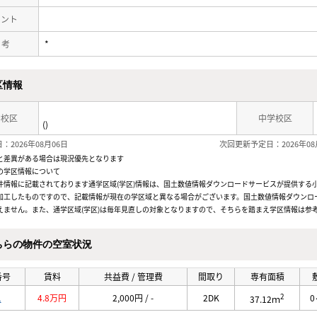
メント
 考
*
区情報
学校区
中学校区
()
：2026年08月06日
次回更新予定日：2026年08
と差異がある場合は現況優先となります
の学区情報について
件情報に記載されております通学区域(学区)情報は、国土数値情報ダウンロードサービスが提供する小学
加工したものですので、記載情報が現在の学区域と異なる場合がございます。国土数値情報ダウンロ
えません。また、通学区域(学区)は毎年見直しの対象となりますので、そちらを踏まえ学区情報は参
ちらの物件の空室状況
番号
賃料
共益費 / 管理費
間取り
専有面積
2
1
4.8万円
2,000円 / -
2DK
0
37.12ｍ