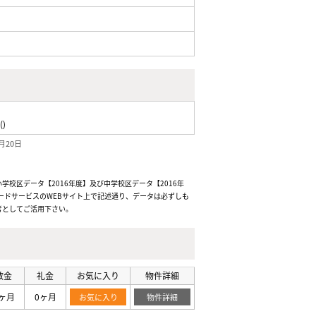
()
月20日
校区データ【2016年度】及び中学校区データ【2016年
ードサービスのWEBサイト上で記述通り、データは必ずしも
考としてご活用下さい。
敷金
礼金
お気に入り
物件詳細
ヶ月
0ヶ月
お気に入り
物件詳細