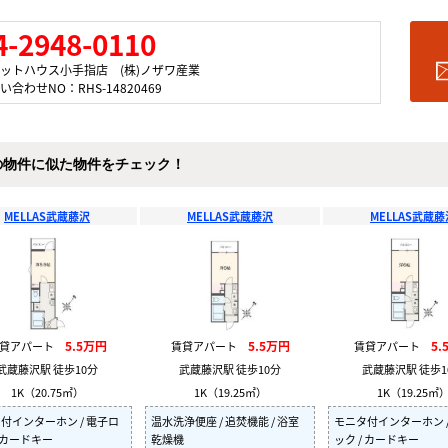
4-2948-0110
ットハウス小手指店 (株)ノザワ産業
い合わせNO：RHS-14820469
の物件に似た物件をチェック！
MELLAS武蔵藤沢
MELLAS武蔵藤沢
MELLAS武蔵藤
5.5万円
5.5万円
5.
賃貸アパート
賃貸アパート
賃貸アパート
武蔵藤沢駅 徒歩10分
武蔵藤沢駅 徒歩10分
武蔵藤沢駅 徒歩1
1K（20.75㎡）
1K（19.25㎡）
1K（19.25㎡
付インターホン / 電子ロ
温水洗浄便座 / 追焚機能 / 浴室
モニタ付インターホン /
/ カードキー
乾燥機
ック / カードキー