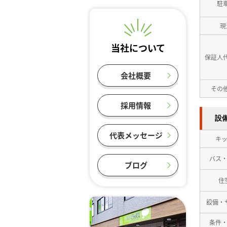
駐
現
当社について
保証人
会社概要
その
採用情報
設
代表メッセージ
キ
バス
ブログ
住
設備・
条件