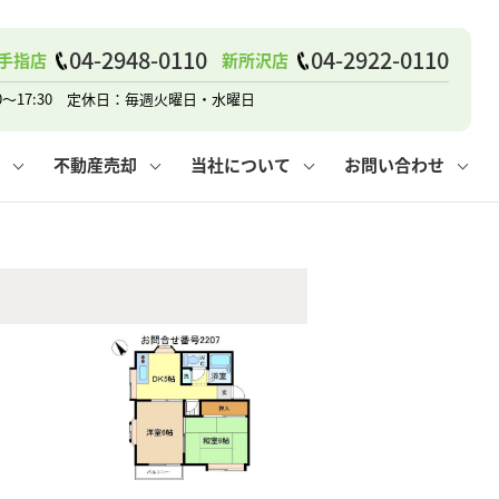
04-2948-0110
04-2922-0110
手指店
新所沢店
戸建て
諸費用
人情報保護方針
その他の問合せ
仲介と買取の違い
賃貸vs持ち家
0～17:30 定休日：毎週火曜日・水曜日
不動産売却
当社について
お問い合わせ
戸建て
諸費用
人情報保護方針
無料賃料査定
その他の問合せ
仲介と買取の違い
賃貸vs持ち家
採用情報
無料売却査定