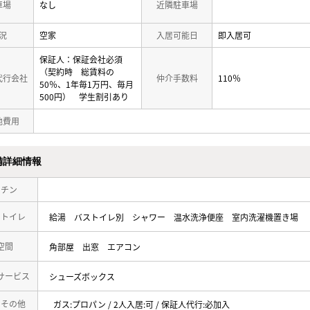
車場
なし
近隣駐車場
況
空家
入居可能日
即入居可
保証人：保証会社必須
（契約時 総賃料の
代行会社
仲介手数料
110％
50％、1年毎1万円、毎月
500円） 学生割引あり
他費用
備詳細情報
ッチン
・トイレ
給湯
バストイレ別
シャワー
温水洗浄便座
室内洗濯機置き場
空間
角部屋
出窓
エアコン
サービス
シューズボックス
・その他
ガス:プロパン / 2人入居:可 / 保証人代行:必加入