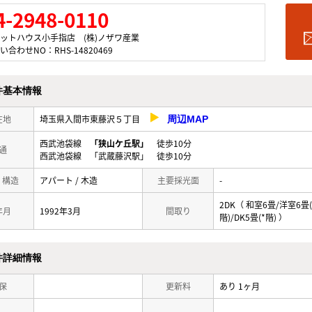
4-2948-0110
ットハウス小手指店 (株)ノザワ産業
い合わせNO：RHS-14820469
件基本情報
在地
埼玉県入間市東藤沢５丁目
周辺MAP
西武池袋線
「狭山ケ丘駅」
徒歩10分
通
西武池袋線 「武蔵藤沢駅」 徒歩10分
/ 構造
アパート / 木造
主要採光面
-
2DK（ 和室6畳/洋室6畳(
年月
1992年3月
間取り
階)/DK5畳(*階) ）
件詳細情報
保
更新料
あり 1ヶ月