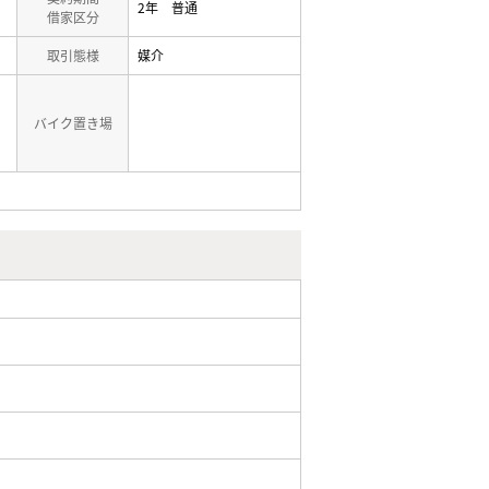
2年 普通
借家区分
取引態様
媒介
バイク置き場