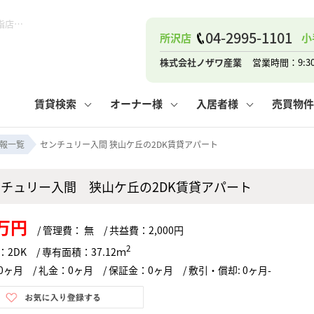
センチュリー入間 狭山ケ丘の2DK賃貸アパート！｜ピタットハウス小手指店 (株)ノザワ産業
04-2995-1101
所沢店
小
ナー
お知らせ
購入までの流れ
管理物件一覧
お気に入り
業者の選び方
その他の問合せ
住まいのトラブルQ&A
お客様の声
閲覧履歴
管理のご依頼
よくある質問
媒介契約の種類
スタッフブログ
お住まいの解約手続き
保存した検索条件
マンションVS
売却時の
個
株式会社ノザワ産業
営業時間：9:3
高く売るポイント
よくある質問
相続
賃貸検索
オーナー様
入居者様
売買物件
ウス小手指店
コンテナ
ピタットハウス新所沢店
報一覧
センチュリー入間 狭山ケ丘の2DK賃貸アパート
ンチュリー入間 狭山ケ丘の2DK賃貸アパート
ナー
お知らせ
購入までの流れ
空き家管理
お気に入り
業者の選び方
その他の問合せ
住まいのトラブルQ&A
お客様の声
管理物件一覧
閲覧履歴
よくある質問
媒介契約の種類
スタッフブログ
お住まいの解約手続き
保存した検索条件
管理のご依頼
マンションVS
売却時の
個
8万円
/ 管理費： 無 / 共益費：2,000円
高く売るポイント
よくある質問
相続
2
2DK / 専有面積：37.12ｍ
ヶ月 / 礼金：0ヶ月 / 保証金：0ヶ月 / 敷引・償却: 0ヶ月-
ウス小手指店
コンテナ
ピタットハウス新所沢店