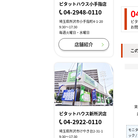
ピタットハウス小手指店
0
04-2948-0110
ピタ
埼玉県所沢市小手指町4-1-20
お問
9:30～17:30
毎週火曜日・水曜日
店舗紹介
こ
ピタットハウス新所沢店
04-2922-0110
モニタ
埼玉県所沢市けやき台2-31-1
ック 
9:30～17:30