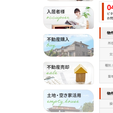
0
ピタ
お問
物
所
交
種別 
築
物
損