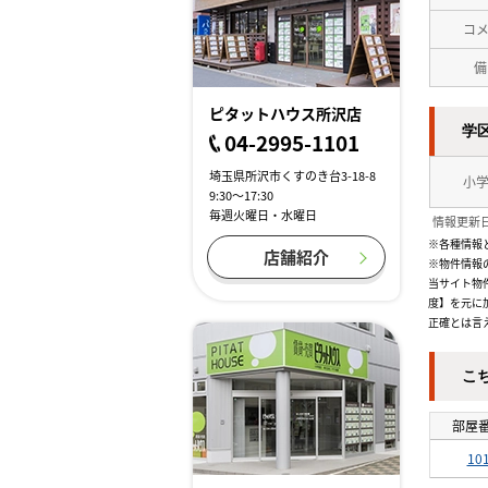
コ
備
ピタットハウス所沢店
学
04-2995-1101
埼玉県所沢市くすのき台3-18-8
小
9:30～17:30
毎週火曜日・水曜日
情報更新日
※各種情報
店舗紹介
※物件情報
当サイト物
度】を元に
正確とは言
こ
部屋
10