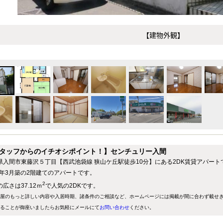
【建物外観】
タッフからのイチオシポイント！】センチュリー入間
県入間市東藤沢５丁目【西武池袋線 狭山ケ丘駅徒歩10分】にある2DK賃貸アパート
92年3月築の2階建てのアパートです。
2
広さは37.12ｍ
で人気の2DKです。
屋のもっと詳しい内容や入居時期、諸条件のご相談など、ホームページには掲載が間に合わず載せ
ることが御座いましたらお気軽にメールにて
お問い合わせ
ください。