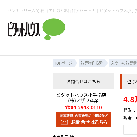
所沢賃貸TOP
賃貸管理業務
入居者様用ページTOP
売買物件一覧
無料売却査定
会社概要
ご来店予約
スタッフ紹介
お住まいの解約手続き
土地・空き家活用
購入時の諸費用
仲介手数料について
物件検索フォーム
入居中のマ
必要な書類
売却の流れ
月極駐車場
ピタットハウス所沢店
事業用物件
ピタットハ
TOPページ
賃貸物件検索
入間市の賃貸情
セ
お問合せはこちら
所沢賃貸TOP
賃貸管理業務
入居者様用ページTOP
売買物件一覧
無料売却査定
会社概要
ご来店予約
スタッフ紹介
お住まいの解約手続き
土地・空き家活用
購入時の諸費用
仲介手数料について
物件検索フォーム
入居中のマ
ピタットハウス小手指店
4.
(株)ノザワ産業
必要な書類
売却の流れ
04-2948-0110
間取り：
敷金：0
月極駐車場
ピタットハウス所沢店
事業用物件
ピタットハ