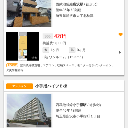
西武池袋線
所沢駅
/ 徒歩5分
築年35年 / 3階建
埼玉県所沢市大字北秋津
4万円
306
3,000円
1ヶ月
0ヶ月
敷
礼
2
3階
ワンルーム（15.3ｍ
）
室内洗濯機置場，エアコン，収納スペース，モニター付きインターホン，
火災警報器等
小手指ハイツＢ棟
マンション
西武池袋線
小手指駅
/ 徒歩4分
築年46年 / 8階建
埼玉県所沢市小手指町１丁目