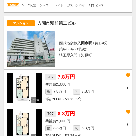
Ｂ・Ｔ同室 シャワー トイレ ガスコンロ可 ２口コンロ
入間市駅前第二ビル
マンション
西武池袋線
入間市駅
/ 徒歩4分
築年38年 / 8階建
埼玉県入間市河原町
7.8万円
207
5,000円
7.8万円
7.8万円
敷
礼
2
2階
2LDK（53.35ｍ
）
8.3万円
707
5,000円
8.3万円
8.3万円
敷
礼
2
7階
2LDK（53.35ｍ
）