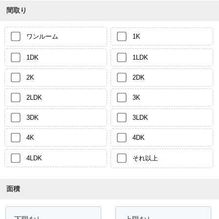
間取り
ワンルーム
1K
1DK
1LDK
2K
2DK
2LDK
3K
3DK
3LDK
4K
4DK
4LDK
それ以上
面積