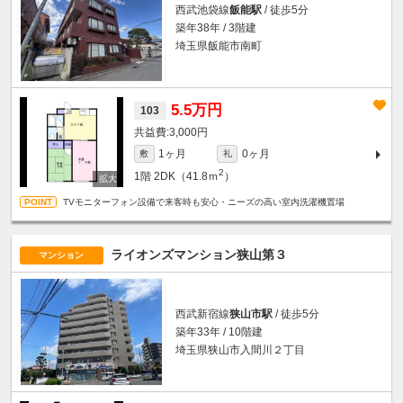
西武池袋線
飯能駅
/ 徒歩5分
築年38年 / 3階建
埼玉県飯能市南町
5.5万円
103
3,000円
1ヶ月
0ヶ月
敷
礼
2
1階
2DK（41.8ｍ
）
TVモニターフォン設備で来客時も安心・ニーズの高い室内洗濯機置場
ライオンズマンション狭山第３
マンション
西武新宿線
狭山市駅
/ 徒歩5分
築年33年 / 10階建
埼玉県狭山市入間川２丁目