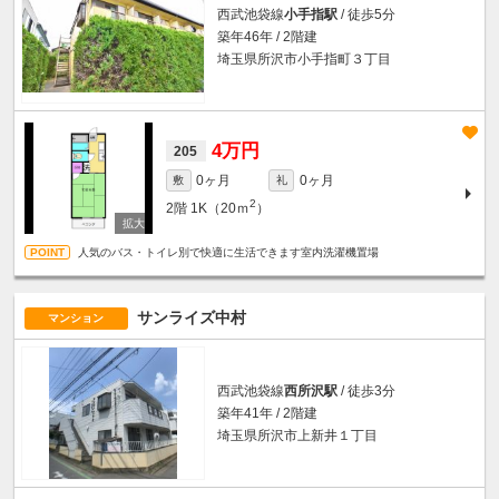
西武池袋線
小手指駅
/ 徒歩5分
築年46年 / 2階建
埼玉県所沢市小手指町３丁目
4万円
205
0ヶ月
0ヶ月
敷
礼
2
2階
1K（20ｍ
）
人気のバス・トイレ別で快適に生活できます室内洗濯機置場
サンライズ中村
マンション
西武池袋線
西所沢駅
/ 徒歩3分
築年41年 / 2階建
埼玉県所沢市上新井１丁目