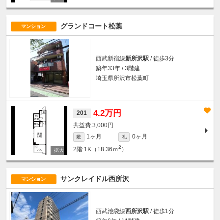
グランドコート松葉
マンション
西武新宿線
新所沢駅
/ 徒歩3分
築年33年 / 3階建
埼玉県所沢市松葉町
4.2万円
201
3,000円
1ヶ月
0ヶ月
敷
礼
2
2階
1K（18.36ｍ
）
サンクレイドル西所沢
マンション
西武池袋線
西所沢駅
/ 徒歩1分