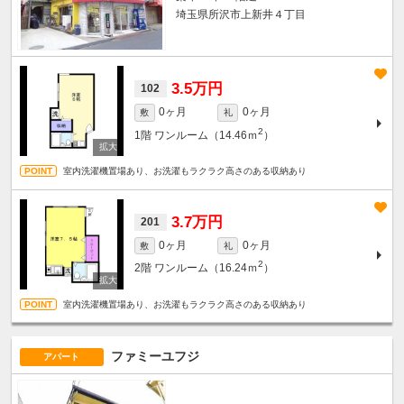
埼玉県所沢市上新井４丁目
3.5万円
102
0ヶ月
0ヶ月
敷
礼
2
1階
ワンルーム（14.46ｍ
）
室内洗濯機置場あり、お洗濯もラクラク高さのある収納あり
3.7万円
201
0ヶ月
0ヶ月
敷
礼
2
2階
ワンルーム（16.24ｍ
）
室内洗濯機置場あり、お洗濯もラクラク高さのある収納あり
ファミーユフジ
アパート