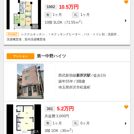
10.5万円
1002
1ヶ月
1ヶ月
敷
礼
2
10階
3LDK（71.55ｍ
）
システムキッチン，ＩＨクッキングヒーター，バス・トイレ別，洗面所，
洗濯機置場，室内洗濯機置場
第一中野ハイツ
マンション
西武新宿線
新所沢駅
/ 徒歩2分
築年55年 / 3階建
埼玉県所沢市松葉町
5.2万円
301
3,000円
1ヶ月
0ヶ月
敷
礼
2
3階
1DK（30ｍ
）