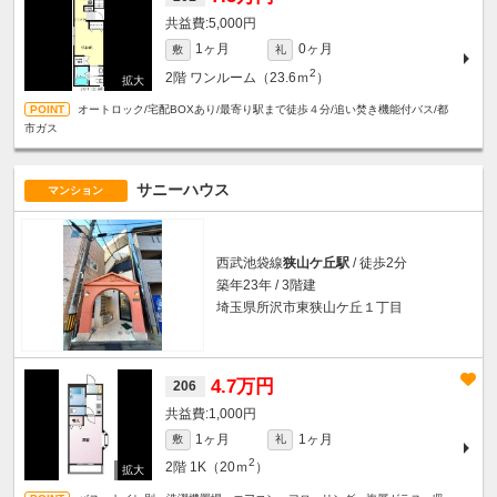
5,000円
1ヶ月
0ヶ月
敷
礼
2
2階
ワンルーム（23.6ｍ
）
オートロック/宅配BOXあり/最寄り駅まで徒歩４分/追い焚き機能付バス/都
市ガス
サニーハウス
マンション
西武池袋線
狭山ケ丘駅
/ 徒歩2分
築年23年 / 3階建
埼玉県所沢市東狭山ケ丘１丁目
4.7万円
206
1,000円
1ヶ月
1ヶ月
敷
礼
2
2階
1K（20ｍ
）