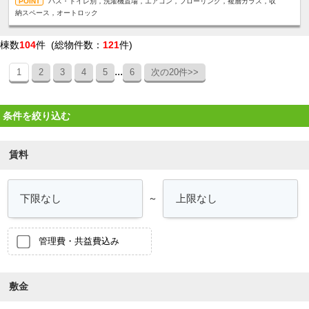
バス・トイレ別，洗濯機置場，エアコン，フローリング，複層ガラス，収
納スペース，オートロック
棟数
104
件 (総物件数：
121
件)
...
1
2
3
4
5
6
次の20件>>
条件を絞り込む
賃料
～
管理費・共益費込み
敷金