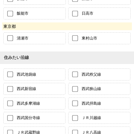
飯能市
日高市
東京都
清瀬市
東村山市
住みたい沿線
西武池袋線
西武秩父線
西武新宿線
西武狭山線
西武多摩湖線
西武拝島線
西武国分寺線
ＪＲ川越線
ＪＲ武蔵野線
ＪＲ八高線