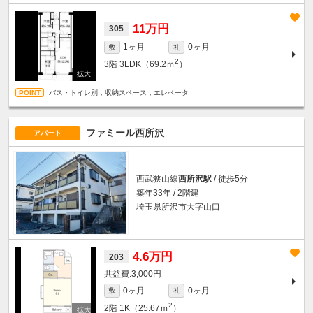
11万円
305
1ヶ月
0ヶ月
敷
礼
2
3階
3LDK（69.2ｍ
）
バス・トイレ別，収納スペース，エレベータ
ファミール西所沢
アパート
西武狭山線
西所沢駅
/ 徒歩5分
築年33年 / 2階建
埼玉県所沢市大字山口
4.6万円
203
3,000円
0ヶ月
0ヶ月
敷
礼
2
2階
1K（25.67ｍ
）