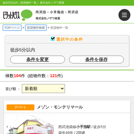
徒歩5分以内｜賃貸物件一覧｜ 株式会社ノザワ産業
TOPページ
賃貸物件検索
賃貸物件一覧
選択中の条件
徒歩5分以内
条件を変更
条件を保存
棟数
104
件 (総物件数：
121
件)
並び順 ：
メゾン・モンテリマール
アパート
西武池袋線
小手指駅
/ 徒歩5分
築年49年 / 2階建