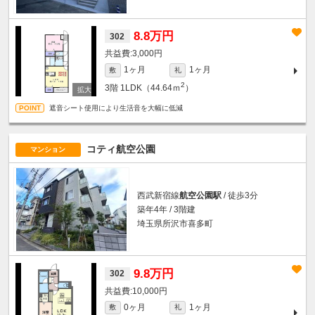
8.8万円
302
3,000円
1ヶ月
1ヶ月
敷
礼
2
3階
1LDK（44.64ｍ
）
遮音シート使用により生活音を大幅に低減
コティ航空公園
マンション
西武新宿線
航空公園駅
/ 徒歩3分
築年4年 / 3階建
埼玉県所沢市喜多町
9.8万円
302
10,000円
0ヶ月
1ヶ月
敷
礼