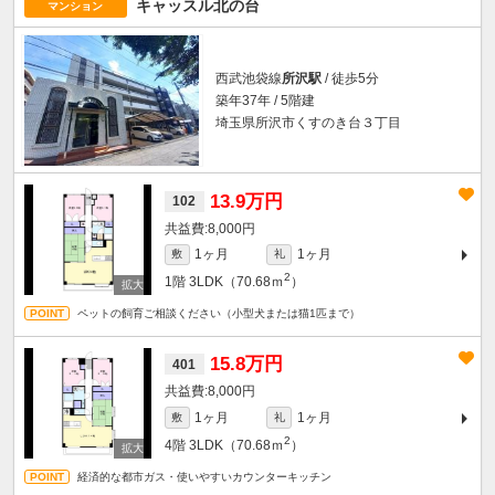
キャッスル北の台
マンション
西武池袋線
所沢駅
/ 徒歩5分
築年37年 / 5階建
埼玉県所沢市くすのき台３丁目
13.9万円
102
8,000円
1ヶ月
1ヶ月
敷
礼
2
1階
3LDK（70.68ｍ
）
ペットの飼育ご相談ください（小型犬または猫1匹まで）
15.8万円
401
8,000円
1ヶ月
1ヶ月
敷
礼
2
4階
3LDK（70.68ｍ
）
経済的な都市ガス・使いやすいカウンターキッチン