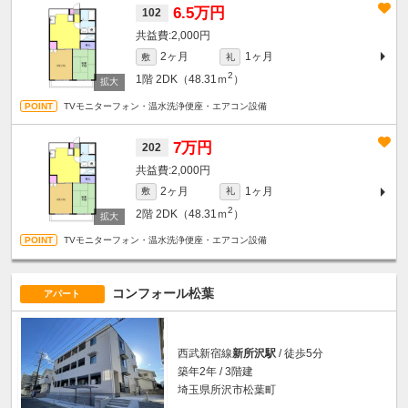
6.5万円
102
2,000円
2ヶ月
1ヶ月
敷
礼
2
1階
2DK（48.31ｍ
）
TVモニターフォン・温水洗浄便座・エアコン設備
7万円
202
2,000円
2ヶ月
1ヶ月
敷
礼
2
2階
2DK（48.31ｍ
）
TVモニターフォン・温水洗浄便座・エアコン設備
コンフォール松葉
アパート
西武新宿線
新所沢駅
/ 徒歩5分
築年2年 / 3階建
埼玉県所沢市松葉町