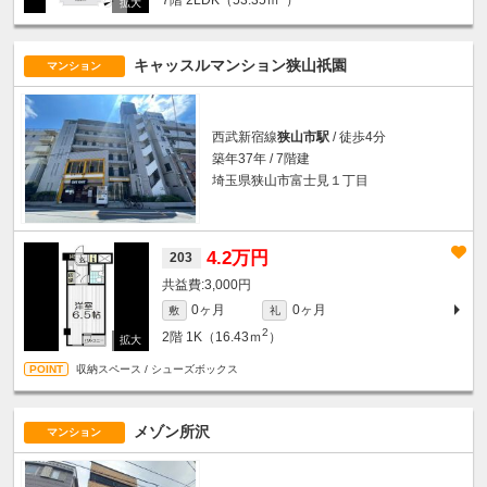
キャッスルマンション狭山祇園
マンション
西武新宿線
狭山市駅
/ 徒歩4分
築年37年 / 7階建
埼玉県狭山市富士見１丁目
4.2万円
203
3,000円
0ヶ月
0ヶ月
敷
礼
2
2階
1K（16.43ｍ
）
収納スペース / シューズボックス
メゾン所沢
マンション