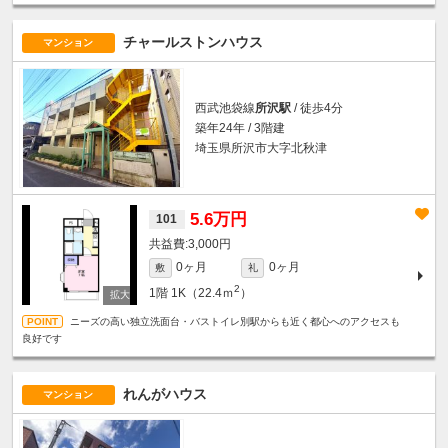
チャールストンハウス
マンション
西武池袋線
所沢駅
/ 徒歩4分
築年24年 / 3階建
埼玉県所沢市大字北秋津
5.6万円
101
3,000円
0ヶ月
0ヶ月
敷
礼
2
1階
1K（22.4ｍ
）
ニーズの高い独立洗面台・バストイレ別駅からも近く都心へのアクセスも
良好です
れんがハウス
マンション