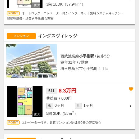
2
3階
1LDK（37.94ｍ
）
オートロック・エレベーター付きインターネット無料システムキッチン・
浴室乾燥機・追焚き等設備も充実
キングスヴィレッジ
マンション
西武池袋線
小手指駅
/ 徒歩5分
築年32年 / 7階建
埼玉県所沢市小手指町４丁目
8.3万円
511
7,000円
0ヶ月
1ヶ月
敷
礼
2
5階
3DK（55ｍ
）
エレベーター付き、賃貸マンション駅徒歩5分の好立地☆