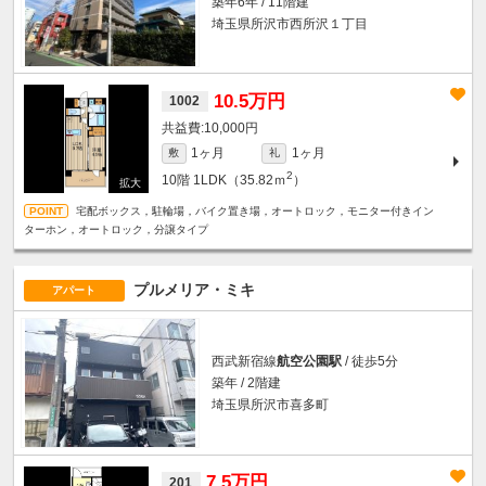
築年6年 / 11階建
埼玉県所沢市西所沢１丁目
10.5万円
1002
10,000円
1ヶ月
1ヶ月
敷
礼
2
10階
1LDK（35.82ｍ
）
宅配ボックス，駐輪場，バイク置き場，オートロック，モニター付きイン
ターホン，オートロック，分譲タイプ
プルメリア・ミキ
アパート
西武新宿線
航空公園駅
/ 徒歩5分
築年 / 2階建
埼玉県所沢市喜多町
7.5万円
201