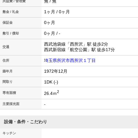
無 / 無
共益費 / 管理費
1ヶ月 / 0ヶ月
敷金 / 礼金
0ヶ月
保証金
0ヶ月 / -
敷引 / 償却
西武池袋線「西所沢」駅 徒歩2分
交通
西武新宿線「航空公園」駅 徒歩17分
埼玉県所沢市西所沢１丁目
住所
1972年12月
築年月
1DK (-)
間取り
2
26.4ｍ
専有面積
-
主要採光面
設備・条件・こだわり
キッチン