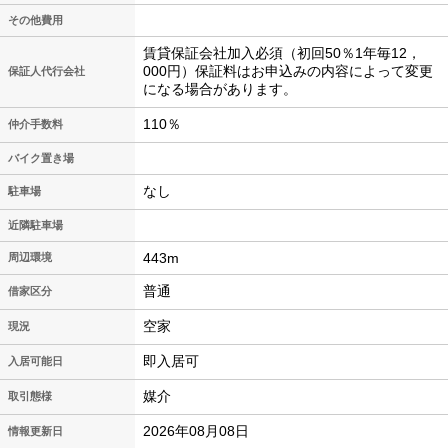
その他費用
賃貸保証会社加入必須（初回50％1年毎12，
000円）保証料はお申込みの内容によって変更
保証人代行会社
になる場合があります。
110％
仲介手数料
バイク置き場
なし
駐車場
近隣駐車場
443m
周辺環境
普通
借家区分
空家
現況
即入居可
入居可能日
媒介
取引態様
2026年08月08日
情報更新日