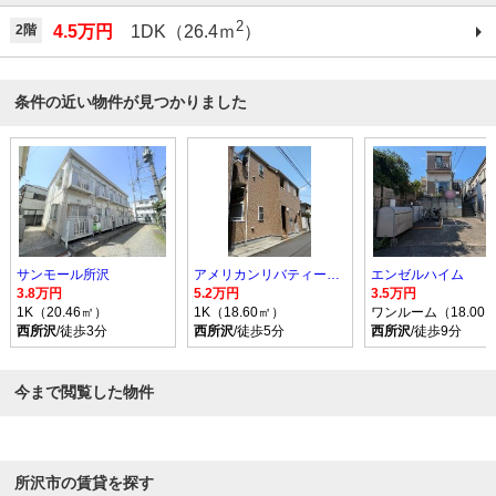
2
2階
4.5万円
1DK（26.4ｍ
）
条件の近い物件が見つかりました
サンモール所沢
アメリカンリバティー所沢VI
エンゼルハイム
3.8万円
5.2万円
3.5万円
1K（20.46㎡）
1K（18.60㎡）
ワンルーム（18.00
西所沢
/徒歩3分
西所沢
/徒歩5分
西所沢
/徒歩9分
今まで閲覧した物件
所沢市の賃貸を探す