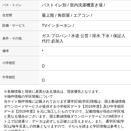
バストイレ別 / 室内洗濯機置き場 /
バス・トイレ
最上階 / 角部屋 / エアコン /
住空間
TVインターホン /
設備・サービス
ガス:プロパン / 水道:公営 / 排水:下水 / 保証人
条件・その他
代行:必加入
*
備考
小学校区
()
中学校区
()
※各種情報と現状に差異がある場合は、現状優先となります。
※物件情報の学区情報について
当サイト物件情報に記載されております通学区域(学区)情報は、国土数値情報
ダウンロードサービスが提供する小学校区データ【2016年度】及び中学校区
データ【2016年度】を元に加工したものですので、記載情報が現在の学区域
と異なる場合がございます。国土数値情報ダウンロードサービスのWEBサイ
ト上で記述通り、データは必ずしも正確とは言えません。また、通学区域(学
区)は毎年見直しの対象となりますので、そちらを踏まえ学区情報は参考とし