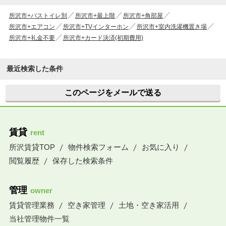
所沢市+バストイレ別
所沢市+最上階
所沢市+角部屋
所沢市+エアコン
所沢市+TVインターホン
所沢市+室内洗濯機置き場
所沢市+礼金不要
所沢市+カード決済(初期費用)
最近検索した条件
このページをメールで送る
賃貸
rent
所沢賃貸TOP
物件検索フォーム
お気に入り
閲覧履歴
保存した検索条件
管理
owner
賃貸管理業務
空き家管理
土地・空き家活用
当社管理物件一覧