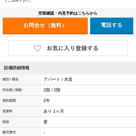
てご活用下さい。
空室確認・内見予約はこちらから
電話する
設備詳細情報
アパート / 木造
種別 / 構造
2階 / 2階
所在階 / 階数
2年
契約期間
あり 1ヶ月
更新料
要
損保
-
鍵交換代