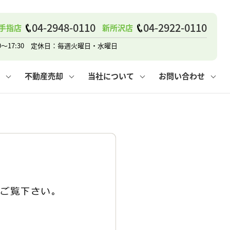
04-2948-0110
04-2922-0110
手指店
新所沢店
戸建て
諸費用
人情報保護方針
その他の問合せ
仲介と買取の違い
賃貸vs持ち家
0～17:30 定休日：毎週火曜日・水曜日
不動産売却
当社について
お問い合わせ
戸建て
諸費用
人情報保護方針
無料賃料査定
その他の問合せ
仲介と買取の違い
賃貸vs持ち家
採用情報
無料売却査定