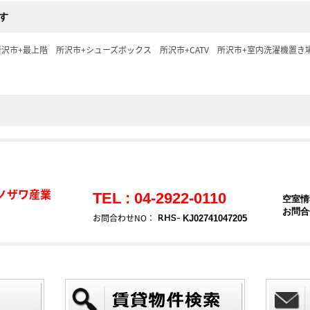
す
所沢市+最上階
所沢市+シューズボックス
所沢市+CATV
所沢市+室内洗濯機置き
ノザワ産業
TEL : 04-2922-0110
空室情
お問合
お問合わせNO：
KJ02741047205