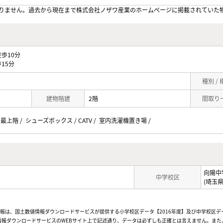
りません。過去から現在まで株式会社ノザワ産業のホームぺージに掲載されていた
歩10分
15分
種別 /
建物階建
2階
間取り
 最上階 / シューズボックス / CATV / 室内洗濯機置き場 /
向陽中
中学校区
(埼玉
情報は、国土数値情報ダウンロードサービスが提供する小学校区データ【2016年度】及び中学校区デ
報ダウンロードサービスのWEBサイト上で記述通り、データは必ずしも正確とは言えません。また、