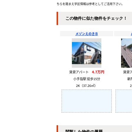
ちらを踏まえ学区情報は参考としてご活用下さい。
この物件に似た物件をチェック！
メゾンえのきＢ
4.7万円
賃貸アパート
賃貸
小手指駅 徒歩15分
新
2K（37.26㎡）
2
閲覧した物件の履歴