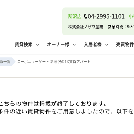
04-2995-1101
所沢店
小
ナー
お知らせ
購入までの流れ
管理物件一覧
お気に入り
業者の選び方
その他の問合せ
住まいのトラブルQ&A
お客様の声
閲覧履歴
管理のご依頼
よくある質問
媒介契約の種類
スタッフブログ
お住まいの解約手続き
保存した検索条件
マンションVS
売却時の
個
株式会社ノザワ産業
営業時間：9:3
高く売るポイント
よくある質問
相続
賃貸検索
オーナー様
入居者様
売買物件
ウス小手指店
コンテナ
ピタットハウス新所沢店
報一覧
コーポニューゲート 新所沢の1K賃貸アパート
ナー
お知らせ
購入までの流れ
空き家管理
お気に入り
業者の選び方
その他の問合せ
住まいのトラブルQ&A
お客様の声
管理物件一覧
閲覧履歴
よくある質問
媒介契約の種類
スタッフブログ
お住まいの解約手続き
保存した検索条件
管理のご依頼
マンションVS
売却時の
個
高く売るポイント
よくある質問
相続
ウス小手指店
コンテナ
ピタットハウス新所沢店