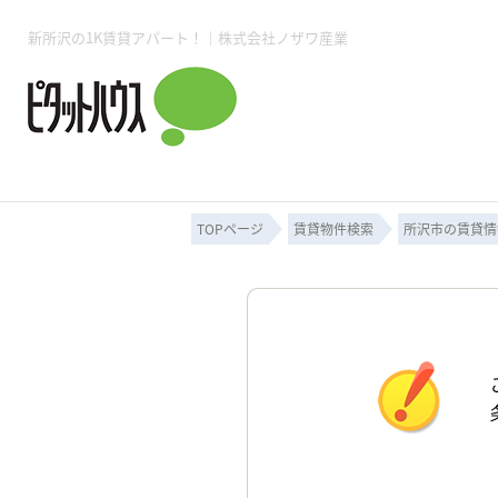
新所沢の1K賃貸アパート！｜株式会社ノザワ産業
所沢賃貸TOP
賃貸管理業務
入居者様用ページTOP
売買物件一覧
無料売却査定
会社概要
ご来店予約
スタッフ紹介
お住まいの解約手続き
土地・空き家活用
購入時の諸費用
仲介手数料について
物件検索フォーム
入居中のマ
必要な書類
売却の流れ
月極駐車場
ピタットハウス所沢店
事業用物件
ピタットハ
TOPページ
賃貸物件検索
所沢市の賃貸情
所沢賃貸TOP
賃貸管理業務
入居者様用ページTOP
売買物件一覧
無料売却査定
会社概要
ご来店予約
スタッフ紹介
お住まいの解約手続き
土地・空き家活用
購入時の諸費用
仲介手数料について
物件検索フォーム
入居中のマ
必要な書類
売却の流れ
月極駐車場
ピタットハウス所沢店
事業用物件
ピタットハ