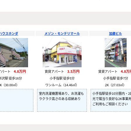
ハウスホンダ
メゾン・モンテリマール
加藤ビル
4.8万円
3.5万円
4.8万
アパート
賃貸アパート
賃貸アパート
所沢駅 徒歩16分
小手指駅 徒歩5分
小手指駅 徒歩7分
K（30.00㎡）
ワンルーム（14.46㎡）
2K（27.03㎡）
室内洗濯機置場あり、お洗濯も
小手指駅徒歩10分圏内・2
ラクラク高さのある収納あり
光で陽当り良好な2K事業
ご利用もご相談ください