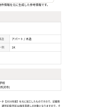
物件情報を元に生成した参考情報です。
 構造
アパート / 木造
一例
1K
学校
県所沢市)
ータ【2016年度】を元に加工したものですので、記載情
通学区域(学区)は毎年見直しの対象となりますので、そ