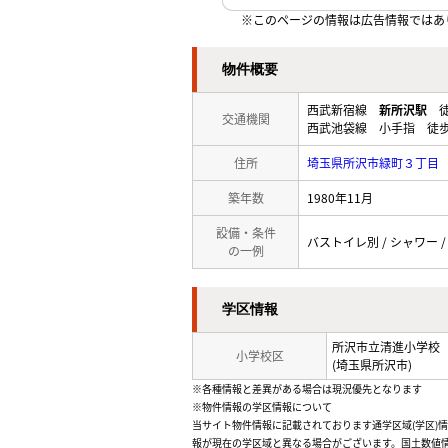
※このページの情報は広告情報ではあ
物件概要
西武新宿線
新所沢駅
徒
交通機関
西武池袋線 小手指 徒歩
住所
埼玉県所沢市緑町３丁目
築年数
1980年11月
設備・条件
バストイレ別 / シャワー /
の一例
学区情報
所沢市立清進小学校
小学校区
(埼玉県所沢市)
※各種情報と差異がある場合は現況優先となります
※物件情報の学区情報について
当サイト物件情報に記載されております通学区域(学区)
報が現在の学区域と異なる場合がございます。国土数値情