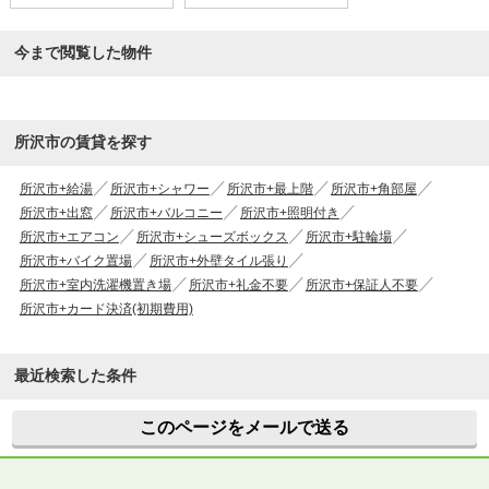
今まで閲覧した物件
所沢市の賃貸を探す
所沢市+給湯
所沢市+シャワー
所沢市+最上階
所沢市+角部屋
所沢市+出窓
所沢市+バルコニー
所沢市+照明付き
所沢市+エアコン
所沢市+シューズボックス
所沢市+駐輪場
所沢市+バイク置場
所沢市+外壁タイル張り
所沢市+室内洗濯機置き場
所沢市+礼金不要
所沢市+保証人不要
所沢市+カード決済(初期費用)
最近検索した条件
このページをメールで送る