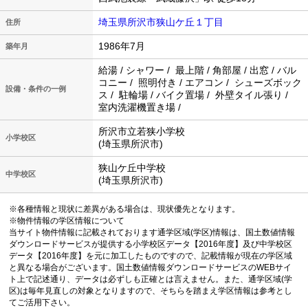
埼玉県所沢市狭山ケ丘１丁目
住所
1986年7月
築年月
給湯 / シャワー / 最上階 / 角部屋 / 出窓 / バル
コニー / 照明付き / エアコン / シューズボック
設備・条件の一例
ス / 駐輪場 / バイク置場 / 外壁タイル張り /
室内洗濯機置き場 /
所沢市立若狭小学校
小学校区
(埼玉県所沢市)
狭山ケ丘中学校
中学校区
(埼玉県所沢市)
※各種情報と現状に差異がある場合は、現状優先となります。
※物件情報の学区情報について
当サイト物件情報に記載されております通学区域(学区)情報は、国土数値情報
ダウンロードサービスが提供する小学校区データ【2016年度】及び中学校区
データ【2016年度】を元に加工したものですので、記載情報が現在の学区域
と異なる場合がございます。国土数値情報ダウンロードサービスのWEBサイ
ト上で記述通り、データは必ずしも正確とは言えません。また、通学区域(学
区)は毎年見直しの対象となりますので、そちらを踏まえ学区情報は参考とし
てご活用下さい。