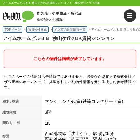
アイムホームビル８８ 狭山ケ丘の1K賃貸マンション！｜株式会社ノザワ産業
TOPページ
賃貸物件検索
所沢市の賃貸情報一覧
アイムホームビル８８ 狭山ケ丘の
アイムホームビル８８
狭山ケ丘の1K賃貸マンション
こちらの物件は掲載が終了しています。
※このページの情報は広告情報ではありません。過去から現在まで株式会社ノ
ザワ産業のホームぺージに掲載されていた物件情報を元に生成した参考情報で
す。
マンション / RC造(鉄筋コンクリート造)
種別 / 構造
3階
建物階建
1K
間取り一例
西武池袋線「狭山ケ丘」駅 徒歩5分
交通
西武池袋線「武蔵藤沢」駅 徒歩18分