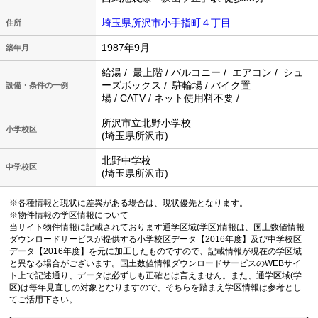
埼玉県所沢市小手指町４丁目
住所
1987年9月
築年月
給湯 / 最上階 / バルコニー / エアコン / シュ
ーズボックス / 駐輪場 / バイク置
設備・条件の一例
場 / CATV / ネット使用料不要 /
所沢市立北野小学校
小学校区
(埼玉県所沢市)
北野中学校
中学校区
(埼玉県所沢市)
※各種情報と現状に差異がある場合は、現状優先となります。
※物件情報の学区情報について
当サイト物件情報に記載されております通学区域(学区)情報は、国土数値情報
ダウンロードサービスが提供する小学校区データ【2016年度】及び中学校区
データ【2016年度】を元に加工したものですので、記載情報が現在の学区域
と異なる場合がございます。国土数値情報ダウンロードサービスのWEBサイ
ト上で記述通り、データは必ずしも正確とは言えません。また、通学区域(学
区)は毎年見直しの対象となりますので、そちらを踏まえ学区情報は参考とし
てご活用下さい。