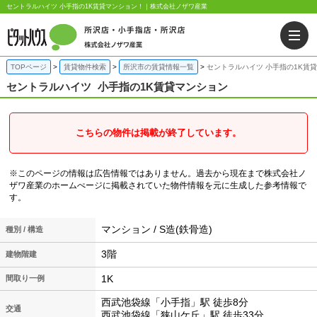
セントラルハイツ 小手指の1K賃貸マンション！｜株式会社ノザワ産業
TOPページ
賃貸物件検索
所沢市の賃貸情報一覧
セントラルハイツ 小手指の1K賃
セントラルハイツ
小手指の1K賃貸マンション
こちらの物件は掲載が終了しています。
※このページの情報は広告情報ではありません。過去から現在まで株式会社ノ
ザワ産業のホームぺージに掲載されていた物件情報を元に生成した参考情報で
す。
マンション / S造(鉄骨造)
種別 / 構造
3階
建物階建
1K
間取り一例
西武池袋線「小手指」駅 徒歩8分
交通
西武池袋線「狭山ケ丘」駅 徒歩33分