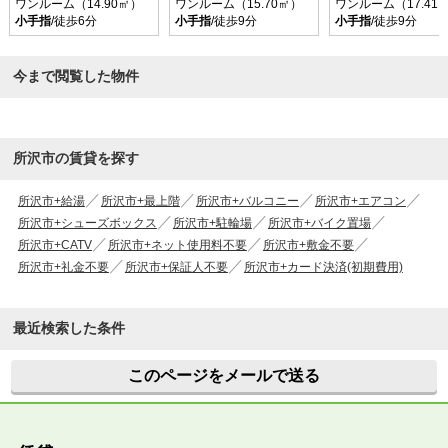
ワンルーム（14.90㎡）
ワンルーム（15.70㎡）
ワンルーム（17.41
小手指
/徒歩6分
小手指
/徒歩9分
小手指
/徒歩9分
今まで閲覧した物件
所沢市の賃貸を探す
所沢市+給湯
所沢市+最上階
所沢市+バルコニー
所沢市+エアコン
所沢市+シューズボックス
所沢市+駐輪場
所沢市+バイク置場
所沢市+CATV
所沢市+ネット使用料不要
所沢市+敷金不要
所沢市+礼金不要
所沢市+保証人不要
所沢市+カード決済(初期費用)
最近検索した条件
このページをメールで送る