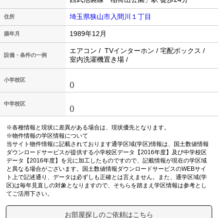
埼玉県狭山市入間川１丁目
住所
1989年12月
築年月
エアコン / TVインターホン / 宅配ボックス /
設備・条件の一例
室内洗濯機置き場 /
小学校区
()
中学校区
()
※各種情報と現状に差異がある場合は、現状優先となります。
※物件情報の学区情報について
当サイト物件情報に記載されております通学区域(学区)情報は、国土数値情報
ダウンロードサービスが提供する小学校区データ【2016年度】及び中学校区
データ【2016年度】を元に加工したものですので、記載情報が現在の学区域
と異なる場合がございます。国土数値情報ダウンロードサービスのWEBサイ
ト上で記述通り、データは必ずしも正確とは言えません。また、通学区域(学
区)は毎年見直しの対象となりますので、そちらを踏まえ学区情報は参考とし
てご活用下さい。
お部屋探しのご依頼はこちら