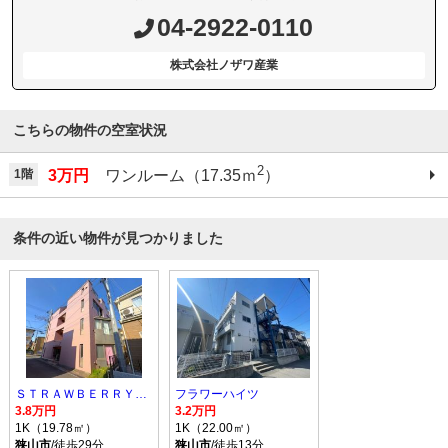
04-2922-0110
株式会社ノザワ産業
こちらの物件の空室状況
2
1階
3万円
ワンルーム（17.35ｍ
）
条件の近い物件が見つかりました
ＳＴＲＡＷＢＥＲＲＹ ＣＵＢＥ
フラワーハイツ
3.8万円
3.2万円
1K（19.78㎡）
1K（22.00㎡）
狭山市
/徒歩29分
狭山市
/徒歩13分