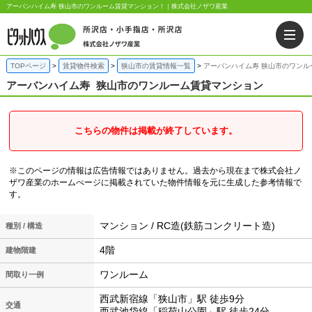
アーバンハイム寿 狭山市のワンルーム賃貸マンション！｜株式会社ノザワ産業
TOPページ
賃貸物件検索
狭山市の賃貸情報一覧
アーバンハイム寿 狭山市のワンル
アーバンハイム寿
狭山市のワンルーム賃貸マンション
こちらの物件は掲載が終了しています。
※このページの情報は広告情報ではありません。過去から現在まで株式会社ノ
ザワ産業のホームぺージに掲載されていた物件情報を元に生成した参考情報で
す。
マンション / RC造(鉄筋コンクリート造)
種別 / 構造
4階
建物階建
ワンルーム
間取り一例
西武新宿線「狭山市」駅 徒歩9分
交通
西武池袋線「稲荷山公園」駅 徒歩24分