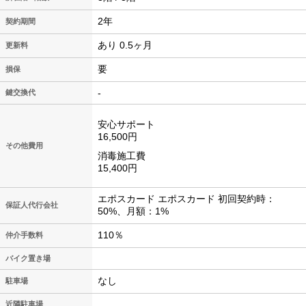
2年
契約期間
あり 0.5ヶ月
更新料
要
損保
-
鍵交換代
安心サポート
16,500円
その他費用
消毒施工費
15,400円
エポスカード エポスカード 初回契約時：
保証人代行会社
50%、月額：1%
110％
仲介手数料
バイク置き場
なし
駐車場
近隣駐車場