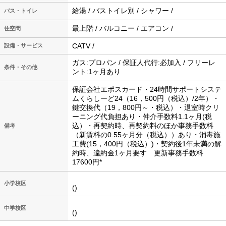
給湯 / バストイレ別 / シャワー /
バス・トイレ
最上階 / バルコニー / エアコン /
住空間
CATV /
設備・サービス
ガス:プロパン / 保証人代行:必加入 / フリーレ
条件・その他
ント:1ヶ月あり
保証会社エポスカード・24時間サポートシステ
ムくらしーど24（16，500円（税込）/2年）・
鍵交換代（19，800円～・税込）・退室時クリ
ーニング代負担あり・仲介手数料1.1ヶ月(税
込）・再契約時、再契約料のほか事務手数料
備考
（新賃料の0.55ヶ月分（税込））あり・消毒施
工費(15，400円（税込）)・契約後1年未満の解
約時、違約金1ヶ月要す 更新事務手数料
17600円*
小学校区
()
中学校区
()