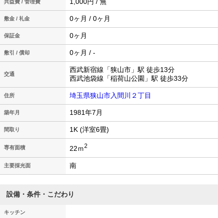
1,000円 / 無
共益費 / 管理費
0ヶ月 / 0ヶ月
敷金 / 礼金
0ヶ月
保証金
0ヶ月 / -
敷引 / 償却
西武新宿線「狭山市」駅 徒歩13分
交通
西武池袋線「稲荷山公園」駅 徒歩33分
埼玉県狭山市入間川２丁目
住所
1981年7月
築年月
1K (洋室6畳)
間取り
2
22ｍ
専有面積
南
主要採光面
設備・条件・こだわり
キッチン