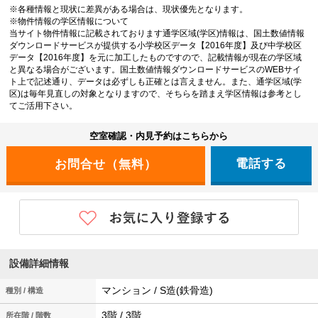
※各種情報と現状に差異がある場合は、現状優先となります。
※物件情報の学区情報について
当サイト物件情報に記載されております通学区域(学区)情報は、国土数値情報
ダウンロードサービスが提供する小学校区データ【2016年度】及び中学校区
データ【2016年度】を元に加工したものですので、記載情報が現在の学区域
と異なる場合がございます。国土数値情報ダウンロードサービスのWEBサイ
ト上で記述通り、データは必ずしも正確とは言えません。また、通学区域(学
区)は毎年見直しの対象となりますので、そちらを踏まえ学区情報は参考とし
てご活用下さい。
空室確認・内見予約はこちらから
電話する
設備詳細情報
マンション / S造(鉄骨造)
種別 / 構造
3階 / 3階
所在階 / 階数