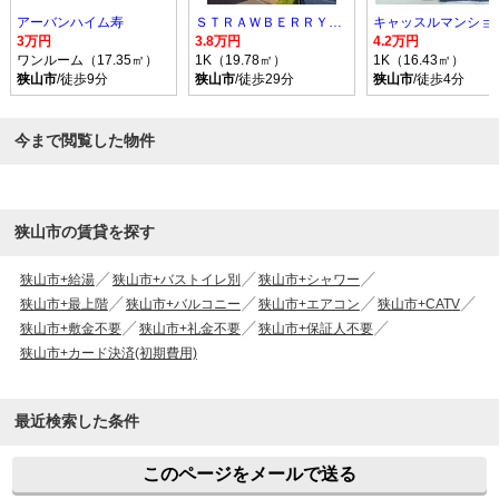
アーバンハイム寿
ＳＴＲＡＷＢＥＲＲＹ ＣＵＢＥ
3万円
3.8万円
4.2万円
ワンルーム（17.35㎡）
1K（19.78㎡）
1K（16.43㎡）
狭山市
/徒歩9分
狭山市
/徒歩29分
狭山市
/徒歩4分
今まで閲覧した物件
狭山市の賃貸を探す
狭山市+給湯
狭山市+バストイレ別
狭山市+シャワー
狭山市+最上階
狭山市+バルコニー
狭山市+エアコン
狭山市+CATV
狭山市+敷金不要
狭山市+礼金不要
狭山市+保証人不要
狭山市+カード決済(初期費用)
最近検索した条件
このページをメールで送る