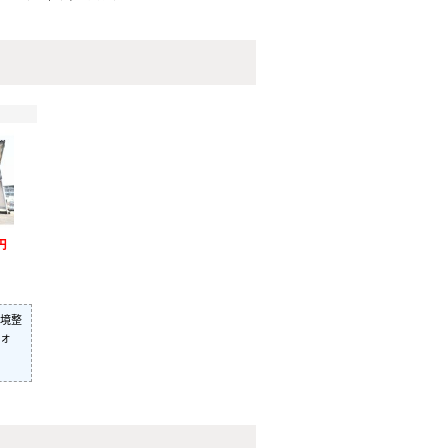
円
境整
フォ