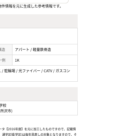
物件情報を元に生成した参考情報です。
 構造
アパート / 軽量鉄骨造
一例
1K
 駐輪場 / 光ファイバー / CATV / ガスコン
学校
県所沢市)
ータ【2016年度】を元に加工したものですので、記載情
通学区域(学区)は毎年見直しの対象となりますので、そ