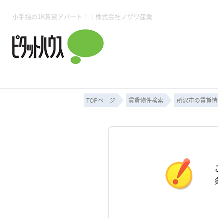
小手指の1K賃貸アパート！｜株式会社ノザワ産業
所沢賃貸TOP
賃貸管理業務
入居者様用ページTOP
売買物件一覧
無料売却査定
会社概要
ご来店予約
スタッフ紹介
お住まいの解約手続き
土地・空き家活用
購入時の諸費用
仲介手数料について
物件検索フォーム
入居中のマ
必要な書類
売却の流れ
月極駐車場
ピタットハウス所沢店
事業用物件
ピタットハ
TOPページ
賃貸物件検索
所沢市の賃貸情
所沢賃貸TOP
賃貸管理業務
入居者様用ページTOP
売買物件一覧
無料売却査定
会社概要
ご来店予約
スタッフ紹介
お住まいの解約手続き
土地・空き家活用
購入時の諸費用
仲介手数料について
物件検索フォーム
入居中のマ
必要な書類
売却の流れ
月極駐車場
ピタットハウス所沢店
事業用物件
ピタットハ