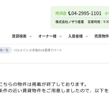
04-2995-1101
所沢店
小
ナー
お知らせ
購入までの流れ
管理物件一覧
お気に入り
業者の選び方
その他の問合せ
住まいのトラブルQ&A
お客様の声
閲覧履歴
管理のご依頼
よくある質問
媒介契約の種類
スタッフブログ
お住まいの解約手続き
保存した検索条件
マンションVS
売却時の
個
株式会社ノザワ産業
営業時間：9:3
高く売るポイント
よくある質問
相続
賃貸検索
オーナー様
入居者様
売買物件
ウス小手指店
コンテナ
ピタットハウス新所沢店
報一覧
パルメゾン 小手指の1K賃貸アパート
ナー
お知らせ
購入までの流れ
空き家管理
お気に入り
業者の選び方
その他の問合せ
住まいのトラブルQ&A
お客様の声
管理物件一覧
閲覧履歴
よくある質問
媒介契約の種類
スタッフブログ
お住まいの解約手続き
保存した検索条件
管理のご依頼
マンションVS
売却時の
個
高く売るポイント
よくある質問
相続
ウス小手指店
コンテナ
ピタットハウス新所沢店