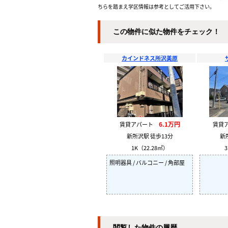
ちらを踏まえ学区情報は参考としてご活用下さい。
この物件に似た物件をチェック！
カインドネス所沢美原
6.1万円
賃貸アパート
賃貸
新所沢駅 徒歩13分
新
1K（22.28㎡）
3
照明器具 / バルコニー / 角部屋
閲覧した物件の履歴