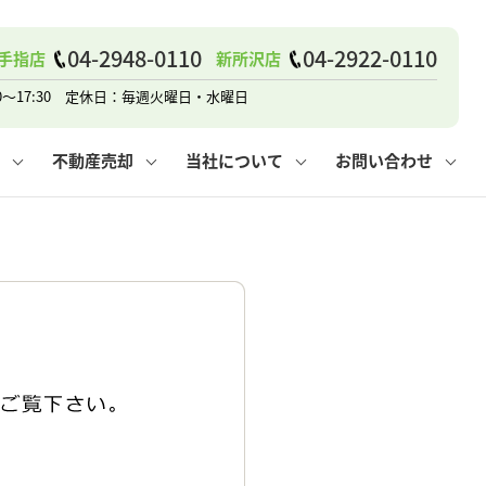
04-2948-0110
04-2922-0110
手指店
新所沢店
戸建て
諸費用
人情報保護方針
その他の問合せ
仲介と買取の違い
賃貸vs持ち家
0～17:30 定休日：毎週火曜日・水曜日
不動産売却
当社について
お問い合わせ
戸建て
諸費用
人情報保護方針
無料賃料査定
その他の問合せ
仲介と買取の違い
賃貸vs持ち家
採用情報
無料売却査定