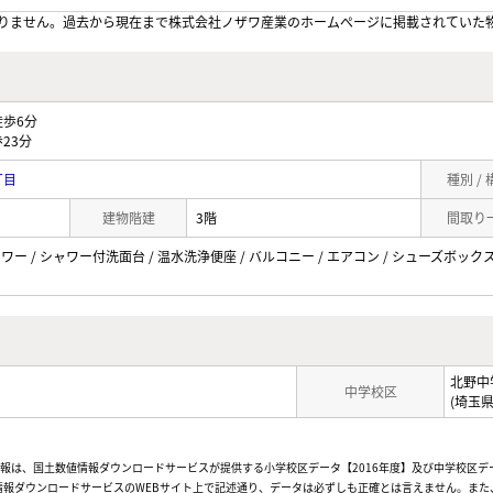
りません。過去から現在まで株式会社ノザワ産業のホームぺージに掲載されていた
歩6分
23分
丁目
種別 /
建物階建
3階
間取り
ャワー / シャワー付洗面台 / 温水洗浄便座 / バルコニー / エアコン / シューズボックス /
北野中
中学校区
(埼玉
情報は、国土数値情報ダウンロードサービスが提供する小学校区データ【2016年度】及び中学校区デ
報ダウンロードサービスのWEBサイト上で記述通り、データは必ずしも正確とは言えません。また、