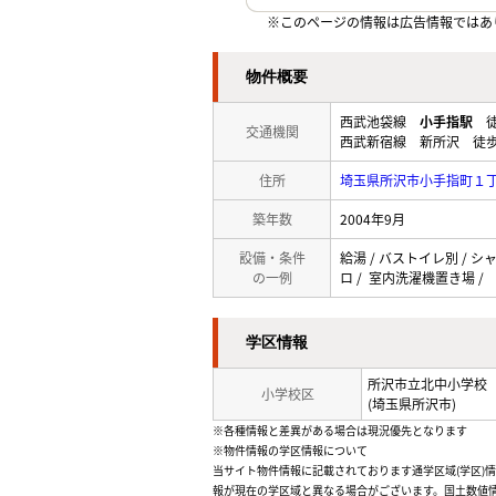
※このページの情報は広告情報ではあ
物件概要
西武池袋線
小手指駅
徒
交通機関
西武新宿線 新所沢 徒歩
住所
埼玉県所沢市小手指町１
築年数
2004年9月
設備・条件
給湯 / バストイレ別 / シ
の一例
ロ / 室内洗濯機置き場 /
学区情報
所沢市立北中小学校
小学校区
(埼玉県所沢市)
※各種情報と差異がある場合は現況優先となります
※物件情報の学区情報について
当サイト物件情報に記載されております通学区域(学区)
報が現在の学区域と異なる場合がございます。国土数値情