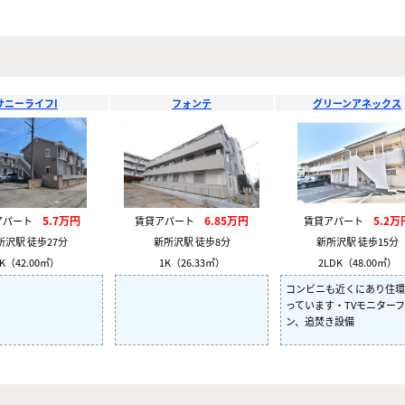
サニーライフI
フォンテ
グリーンアネックス
5.7万円
6.85万円
5.2万
アパート
賃貸アパート
賃貸アパート
所沢駅 徒歩27分
新所沢駅 徒歩8分
新所沢駅 徒歩15分
K（42.00㎡）
1K（26.33㎡）
2LDK（48.00㎡）
コンビニも近くにあり住環
っています・TVモニター
ン、追焚き設備