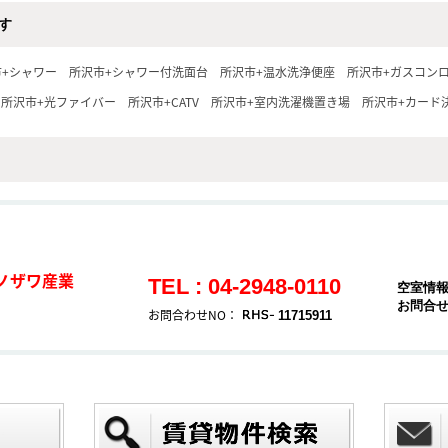
す
市+シャワー
所沢市+シャワー付洗面台
所沢市+温水洗浄便座
所沢市+ガスコン
所沢市+光ファイバー
所沢市+CATV
所沢市+室内洗濯機置き場
所沢市+カード決
ノザワ産業
TEL : 04-2948-0110
空室情
お問合
お問合わせNO：
11715911