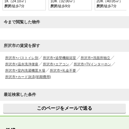
1K（24.10㎡）
1DK（32.00㎡）
2DK（40.05㎡）
所沢
/徒歩7分
所沢
/徒歩9分
所沢
/徒歩7分
今まで閲覧した物件
所沢市の賃貸を探す
所沢市+バストイレ別
所沢市+追焚機能浴室
所沢市+洗面所独立
所沢市+温水洗浄便座
所沢市+エアコン
所沢市+TVインターホン
所沢市+室内洗濯機置き場
所沢市+礼金不要
所沢市+カード決済(初期費用)
最近検索した条件
このページをメールで送る