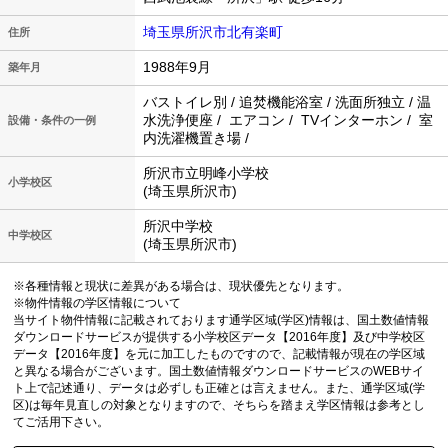
埼玉県所沢市北有楽町
住所
1988年9月
築年月
バストイレ別 / 追焚機能浴室 / 洗面所独立 / 温
水洗浄便座 / エアコン / TVインターホン / 室
設備・条件の一例
内洗濯機置き場 /
所沢市立明峰小学校
小学校区
(埼玉県所沢市)
所沢中学校
中学校区
(埼玉県所沢市)
※各種情報と現状に差異がある場合は、現状優先となります。
※物件情報の学区情報について
当サイト物件情報に記載されております通学区域(学区)情報は、国土数値情報
ダウンロードサービスが提供する小学校区データ【2016年度】及び中学校区
データ【2016年度】を元に加工したものですので、記載情報が現在の学区域
と異なる場合がございます。国土数値情報ダウンロードサービスのWEBサイ
ト上で記述通り、データは必ずしも正確とは言えません。また、通学区域(学
区)は毎年見直しの対象となりますので、そちらを踏まえ学区情報は参考とし
てご活用下さい。