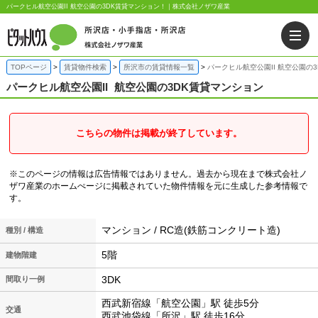
パークヒル航空公園II 航空公園の3DK賃貸マンション！｜株式会社ノザワ産業
TOPページ
賃貸物件検索
所沢市の賃貸情報一覧
パークヒル航空公園II 航空公園の
パークヒル航空公園II
航空公園の3DK賃貸マンション
こちらの物件は掲載が終了しています。
※このページの情報は広告情報ではありません。過去から現在まで株式会社ノ
ザワ産業のホームぺージに掲載されていた物件情報を元に生成した参考情報で
す。
マンション / RC造(鉄筋コンクリート造)
種別 / 構造
5階
建物階建
3DK
間取り一例
西武新宿線「航空公園」駅 徒歩5分
交通
西武池袋線「所沢」駅 徒歩16分