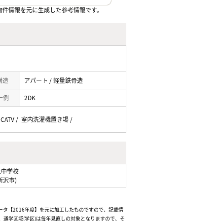
物件情報を元に生成した参考情報です。
 構造
アパート / 軽量鉄骨造
一例
2DK
 CATV / 室内洗濯機置き場 /
丘中学校
所沢市)
ータ【2016年度】を元に加工したものですので、記載情
通学区域(学区)は毎年見直しの対象となりますので、そ