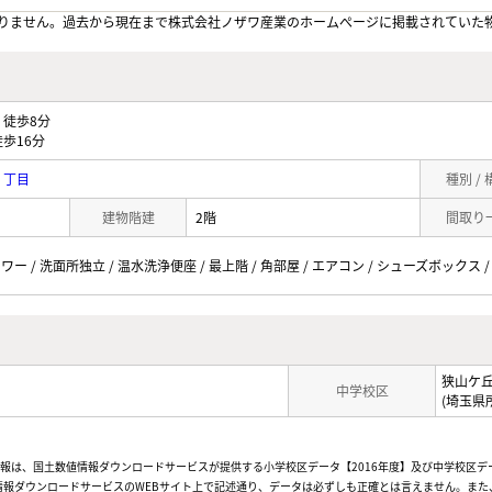
りません。過去から現在まで株式会社ノザワ産業のホームぺージに掲載されていた
徒歩8分
歩16分
３丁目
種別 /
建物階建
2階
間取り
ワー / 洗面所独立 / 温水洗浄便座 / 最上階 / 角部屋 / エアコン / シューズボックス /
狭山ケ
中学校区
(埼玉県
情報は、国土数値情報ダウンロードサービスが提供する小学校区データ【2016年度】及び中学校区デ
報ダウンロードサービスのWEBサイト上で記述通り、データは必ずしも正確とは言えません。また、