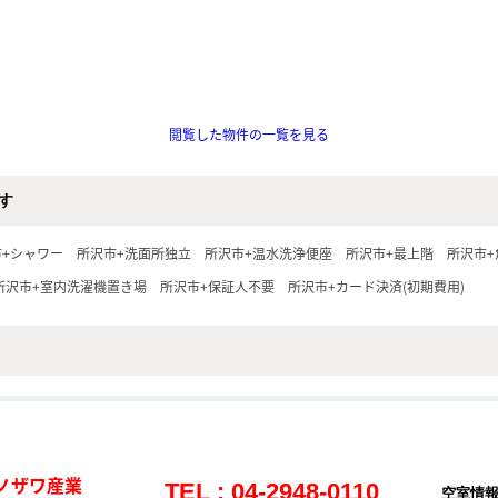
閲覧した物件の一覧を見る
す
市+シャワー
所沢市+洗面所独立
所沢市+温水洗浄便座
所沢市+最上階
所沢市+
所沢市+室内洗濯機置き場
所沢市+保証人不要
所沢市+カード決済(初期費用)
ノザワ産業
TEL : 04-2948-0110
空室情