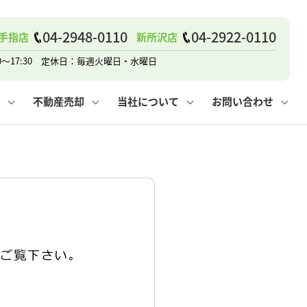
04-2948-0110
04-2922-0110
手指店
新所沢店
戸建て
諸費用
人情報保護方針
その他の問合せ
仲介と買取の違い
賃貸vs持ち家
0～17:30 定休日：毎週火曜日・水曜日
不動産売却
当社について
お問い合わせ
戸建て
諸費用
人情報保護方針
無料賃料査定
その他の問合せ
仲介と買取の違い
賃貸vs持ち家
採用情報
無料売却査定