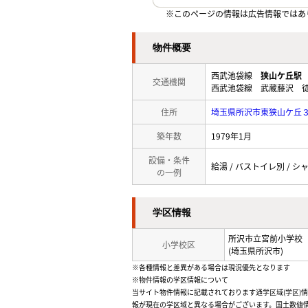
※このページの情報は広告情報ではあ
物件概要
西武池袋線
狭山ケ丘駅
交通機関
西武池袋線 武蔵藤沢 徒
住所
埼玉県所沢市東狭山ケ丘
築年数
1979年1月
設備・条件
給湯 / バストイレ別 / シャ
の一例
学区情報
所沢市立宮前小学校
小学校区
(埼玉県所沢市)
※各種情報と差異がある場合は現況優先となります
※物件情報の学区情報について
当サイト物件情報に記載されております通学区域(学区)
報が現在の学区域と異なる場合がございます。国土数値情