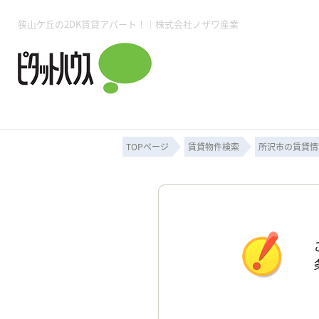
狭山ケ丘の2DK賃貸アパート！｜株式会社ノザワ産業
所沢賃貸TOP
賃貸管理業務
入居者様用ページTOP
売買物件一覧
無料売却査定
会社概要
ご来店予約
スタッフ紹介
お住まいの解約手続き
土地・空き家活用
購入時の諸費用
仲介手数料について
物件検索フォーム
入居中のマ
必要な書類
売却の流れ
月極駐車場
ピタットハウス所沢店
事業用物件
ピタットハ
TOPページ
賃貸物件検索
所沢市の賃貸情
所沢賃貸TOP
賃貸管理業務
入居者様用ページTOP
売買物件一覧
無料売却査定
会社概要
ご来店予約
スタッフ紹介
お住まいの解約手続き
土地・空き家活用
購入時の諸費用
仲介手数料について
物件検索フォーム
入居中のマ
必要な書類
売却の流れ
月極駐車場
ピタットハウス所沢店
事業用物件
ピタットハ