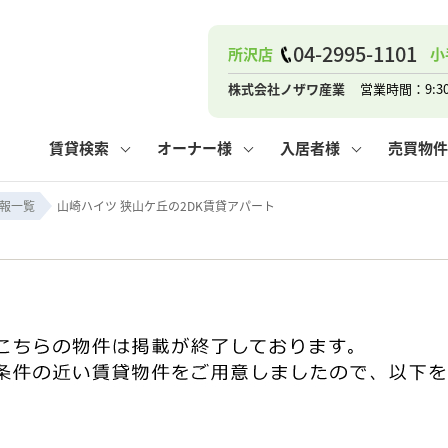
04-2995-1101
所沢店
小
ナー
お知らせ
購入までの流れ
管理物件一覧
お気に入り
業者の選び方
その他の問合せ
住まいのトラブルQ&A
お客様の声
閲覧履歴
管理のご依頼
よくある質問
媒介契約の種類
スタッフブログ
お住まいの解約手続き
保存した検索条件
マンションVS
売却時の
個
株式会社ノザワ産業
営業時間：9:3
高く売るポイント
よくある質問
相続
賃貸検索
オーナー様
入居者様
売買物件
ウス小手指店
コンテナ
ピタットハウス新所沢店
報一覧
山崎ハイツ 狭山ケ丘の2DK賃貸アパート
ナー
お知らせ
購入までの流れ
空き家管理
お気に入り
業者の選び方
その他の問合せ
住まいのトラブルQ&A
お客様の声
管理物件一覧
閲覧履歴
よくある質問
媒介契約の種類
スタッフブログ
お住まいの解約手続き
保存した検索条件
管理のご依頼
マンションVS
売却時の
個
高く売るポイント
よくある質問
相続
ウス小手指店
コンテナ
ピタットハウス新所沢店