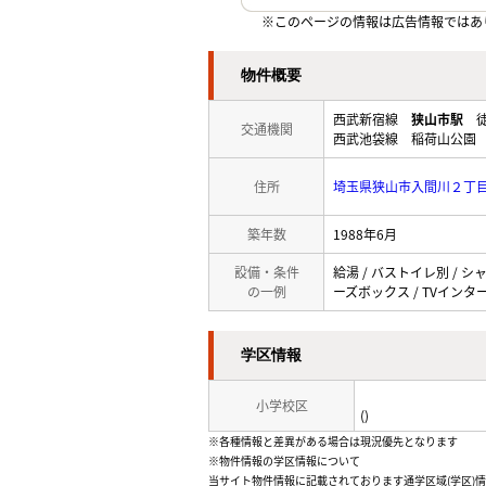
※このページの情報は広告情報ではあ
物件概要
西武新宿線
狭山市駅
徒
交通機関
西武池袋線 稲荷山公園 
住所
埼玉県狭山市入間川２丁
築年数
1988年6月
設備・条件
給湯 / バストイレ別 / シャ
の一例
ーズボックス / TVインター
学区情報
小学校区
()
※各種情報と差異がある場合は現況優先となります
※物件情報の学区情報について
当サイト物件情報に記載されております通学区域(学区)