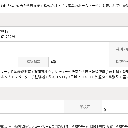
りません。過去から現在まで株式会社ノザワ産業のホームぺージに掲載されていた
歩4分
徒歩30分
目
種別 /
建物階建
4階
間取り
ワー / 追焚機能浴室 / 洗面所独立 / シャワー付洗面台 / 温水洗浄便座 / 最上階 / 角部
ホン / エレベーター / 駐輪場 / ガスコンロ / 3口以上コンロ / 外壁タイル張り / 
中学校区
()
情報は、国土数値情報ダウンロードサービスが提供する小学校区データ【2016年度】及び中学校区デ