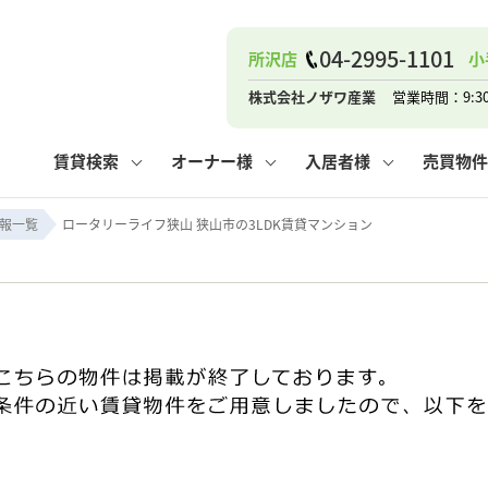
04-2995-1101
所沢店
小
ナー
お知らせ
購入までの流れ
管理物件一覧
お気に入り
業者の選び方
その他の問合せ
住まいのトラブルQ&A
お客様の声
閲覧履歴
管理のご依頼
よくある質問
媒介契約の種類
スタッフブログ
お住まいの解約手続き
保存した検索条件
マンションVS
売却時の
個
株式会社ノザワ産業
営業時間：9:3
高く売るポイント
よくある質問
相続
賃貸検索
オーナー様
入居者様
売買物件
ウス小手指店
コンテナ
ピタットハウス新所沢店
報一覧
ロータリーライフ狭山 狭山市の3LDK賃貸マンション
ナー
お知らせ
購入までの流れ
空き家管理
お気に入り
業者の選び方
その他の問合せ
住まいのトラブルQ&A
お客様の声
管理物件一覧
閲覧履歴
よくある質問
媒介契約の種類
スタッフブログ
お住まいの解約手続き
保存した検索条件
管理のご依頼
マンションVS
売却時の
個
高く売るポイント
よくある質問
相続
ウス小手指店
コンテナ
ピタットハウス新所沢店