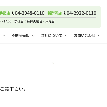
04-2948-0110
04-2922-0110
手指店
新所沢店
戸建て
諸費用
人情報保護方針
その他の問合せ
仲介と買取の違い
賃貸vs持ち家
0～17:30 定休日：毎週火曜日・水曜日
不動産売却
当社について
お問い合わせ
戸建て
諸費用
人情報保護方針
無料賃料査定
その他の問合せ
仲介と買取の違い
賃貸vs持ち家
採用情報
無料売却査定