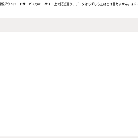
報ダウンロードサービスのWEBサイト上で記述通り、データは必ずしも正確とは言えません。また、