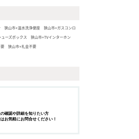
台
狭山市+温水洗浄便座
狭山市+ガスコンロ
シューズボックス
狭山市+TVインターホン
不要
狭山市+礼金不要
報の確認や詳細を知りたい方
せはお気軽にお問合せください！