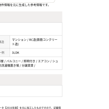
物件情報を元に生成した参考情報です。
マンション / RC造(鉄筋コンクリー
 構造
ト造)
一例
3LDK
屋 / バルコニー / 照明付き / エアコン / シュ
室内洗濯機置き場 / 分譲賃貸 /
ータ【2016年度】を元に加工したものですので、記載情