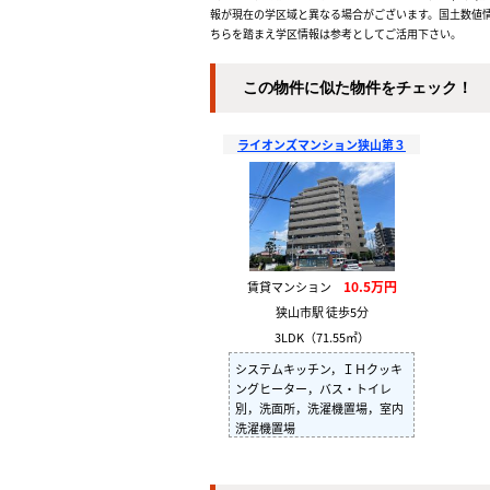
報が現在の学区域と異なる場合がございます。国土数値情
ちらを踏まえ学区情報は参考としてご活用下さい。
この物件に似た物件をチェック！
ライオンズマンション狭山第３
10.5万円
賃貸マンション
狭山市駅 徒歩5分
3LDK（71.55㎡）
システムキッチン，ＩＨクッキ
ングヒーター，バス・トイレ
別，洗面所，洗濯機置場，室内
洗濯機置場