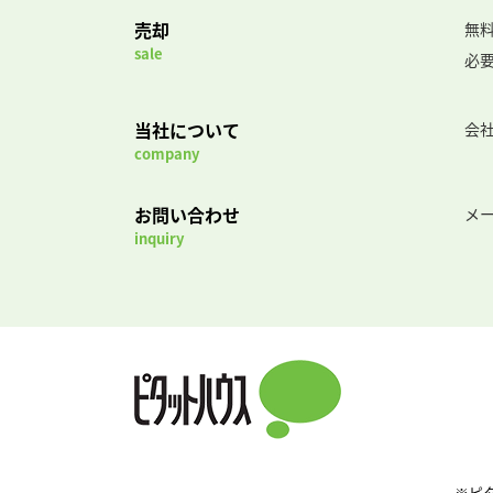
売却
無
sale
必
当社について
会
company
お問い合わせ
メ
inquiry
※ピ