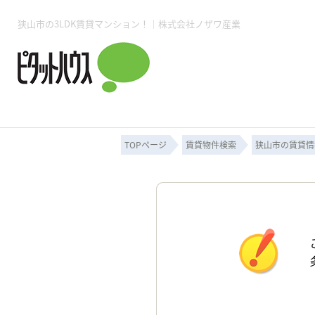
狭山市の3LDK賃貸マンション！｜株式会社ノザワ産業
所沢賃貸TOP
賃貸管理業務
入居者様用ページTOP
売買物件一覧
無料売却査定
会社概要
ご来店予約
スタッフ紹介
お住まいの解約手続き
土地・空き家活用
購入時の諸費用
仲介手数料について
物件検索フォーム
入居中のマ
必要な書類
売却の流れ
月極駐車場
ピタットハウス所沢店
事業用物件
ピタットハ
TOPページ
賃貸物件検索
狭山市の賃貸情
所沢賃貸TOP
賃貸管理業務
入居者様用ページTOP
売買物件一覧
無料売却査定
会社概要
ご来店予約
スタッフ紹介
お住まいの解約手続き
土地・空き家活用
購入時の諸費用
仲介手数料について
物件検索フォーム
入居中のマ
必要な書類
売却の流れ
月極駐車場
ピタットハウス所沢店
事業用物件
ピタットハ