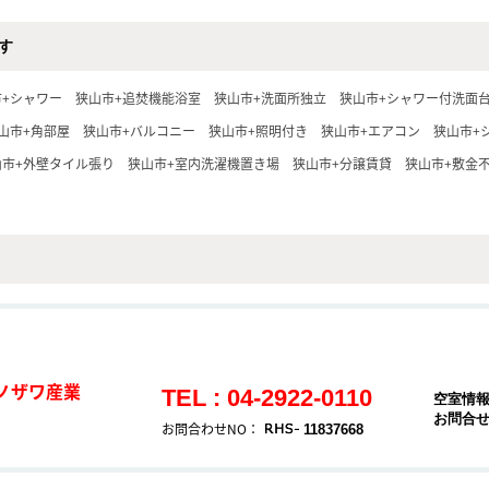
す
市+シャワー
狭山市+追焚機能浴室
狭山市+洗面所独立
狭山市+シャワー付洗面
山市+角部屋
狭山市+バルコニー
狭山市+照明付き
狭山市+エアコン
狭山市+
山市+外壁タイル張り
狭山市+室内洗濯機置き場
狭山市+分譲賃貸
狭山市+敷金
ノザワ産業
TEL : 04-2922-0110
空室情
お問合
お問合わせNO：
11837668