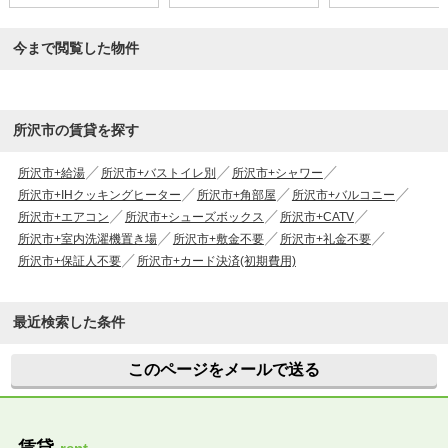
今まで閲覧した物件
所沢市の賃貸を探す
所沢市+給湯
所沢市+バストイレ別
所沢市+シャワー
所沢市+IHクッキングヒーター
所沢市+角部屋
所沢市+バルコニー
所沢市+エアコン
所沢市+シューズボックス
所沢市+CATV
所沢市+室内洗濯機置き場
所沢市+敷金不要
所沢市+礼金不要
所沢市+保証人不要
所沢市+カード決済(初期費用)
最近検索した条件
このページをメールで送る