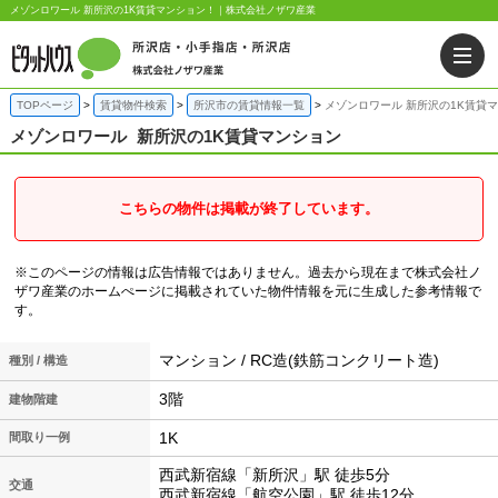
メゾンロワール 新所沢の1K賃貸マンション！｜株式会社ノザワ産業
TOPページ
賃貸物件検索
所沢市の賃貸情報一覧
メゾンロワール 新所沢の1K賃貸
メゾンロワール
新所沢の1K賃貸マンション
こちらの物件は掲載が終了しています。
※このページの情報は広告情報ではありません。過去から現在まで株式会社ノ
ザワ産業のホームぺージに掲載されていた物件情報を元に生成した参考情報で
す。
マンション / RC造(鉄筋コンクリート造)
種別 / 構造
3階
建物階建
1K
間取り一例
西武新宿線「新所沢」駅 徒歩5分
交通
西武新宿線「航空公園」駅 徒歩12分