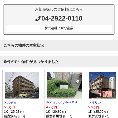
お部屋探しのご依頼はこちら
04-2922-0110
株式会社ノザワ産業
こちらの物件の空室状況
条件の近い物件が見つかりました
アルチェ
ライオンズプラザ所沢
マリリン
5.3万円
4.2万円
5.8万円
1K（25.92㎡）
1K（20.80㎡）
1K（25.92㎡）
新所沢
/徒歩5分
航空公園
/徒歩13分
新所沢
/徒歩2分