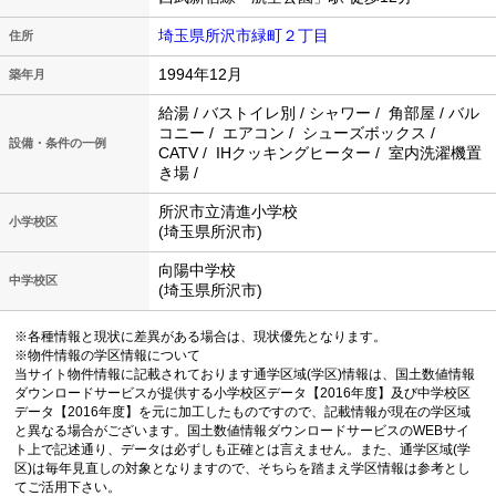
埼玉県所沢市緑町２丁目
住所
1994年12月
築年月
給湯 / バストイレ別 / シャワー / 角部屋 / バル
コニー / エアコン / シューズボックス /
設備・条件の一例
CATV / IHクッキングヒーター / 室内洗濯機置
き場 /
所沢市立清進小学校
小学校区
(埼玉県所沢市)
向陽中学校
中学校区
(埼玉県所沢市)
※各種情報と現状に差異がある場合は、現状優先となります。
※物件情報の学区情報について
当サイト物件情報に記載されております通学区域(学区)情報は、国土数値情報
ダウンロードサービスが提供する小学校区データ【2016年度】及び中学校区
データ【2016年度】を元に加工したものですので、記載情報が現在の学区域
と異なる場合がございます。国土数値情報ダウンロードサービスのWEBサイ
ト上で記述通り、データは必ずしも正確とは言えません。また、通学区域(学
区)は毎年見直しの対象となりますので、そちらを踏まえ学区情報は参考とし
てご活用下さい。