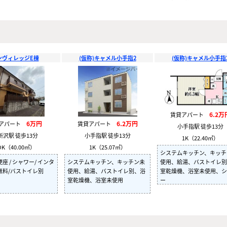
ンヴィレッジE棟
(仮称)キャメル小手指2
(仮称)キャメル小手指
6.2万
賃貸アパート
6万円
6.2万円
貸アパート
賃貸アパート
小手指駅 徒歩13分
所沢駅 徒歩13分
小手指駅 徒歩13分
1K（22.40㎡）
DK（40.00㎡）
1K（25.07㎡）
システムキッチン、キッチ
座 / シャワー/ インタ
システムキッチン、キッチン未
使用、給湯、バストイレ別
無料/バストイレ別
使用、給湯、バストイレ別、浴
室乾燥機、浴室未使用、シ
室乾燥機、浴室未使用
ー