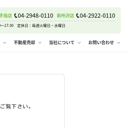
04-2948-0110
04-2922-0110
手指店
新所沢店
戸建て
諸費用
人情報保護方針
その他の問合せ
仲介と買取の違い
賃貸vs持ち家
0～17:30 定休日：毎週火曜日・水曜日
不動産売却
当社について
お問い合わせ
戸建て
諸費用
人情報保護方針
無料賃料査定
その他の問合せ
仲介と買取の違い
賃貸vs持ち家
採用情報
無料売却査定