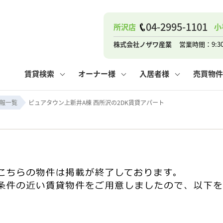
04-2995-1101
所沢店
小
ナー
お知らせ
購入までの流れ
管理物件一覧
お気に入り
業者の選び方
その他の問合せ
住まいのトラブルQ&A
お客様の声
閲覧履歴
管理のご依頼
よくある質問
媒介契約の種類
スタッフブログ
お住まいの解約手続き
保存した検索条件
マンションVS
売却時の
個
株式会社ノザワ産業
営業時間：9:3
高く売るポイント
よくある質問
相続
賃貸検索
オーナー様
入居者様
売買物件
ウス小手指店
コンテナ
ピタットハウス新所沢店
報一覧
ピュアタウン上新井A棟 西所沢の2DK賃貸アパート
ナー
お知らせ
購入までの流れ
空き家管理
お気に入り
業者の選び方
その他の問合せ
住まいのトラブルQ&A
お客様の声
管理物件一覧
閲覧履歴
よくある質問
媒介契約の種類
スタッフブログ
お住まいの解約手続き
保存した検索条件
管理のご依頼
マンションVS
売却時の
個
高く売るポイント
よくある質問
相続
ウス小手指店
コンテナ
ピタットハウス新所沢店