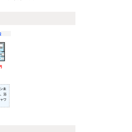
2
円
ン未
、浴
ャワ