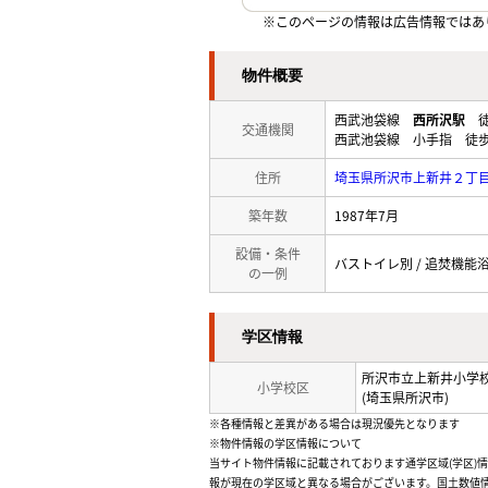
※このページの情報は広告情報ではあ
物件概要
西武池袋線
西所沢駅
徒
交通機関
西武池袋線 小手指 徒歩
住所
埼玉県所沢市上新井２丁
築年数
1987年7月
設備・条件
バストイレ別 / 追焚機能浴室
の一例
学区情報
所沢市立上新井小学
小学校区
(埼玉県所沢市)
※各種情報と差異がある場合は現況優先となります
※物件情報の学区情報について
当サイト物件情報に記載されております通学区域(学区)
報が現在の学区域と異なる場合がございます。国土数値情