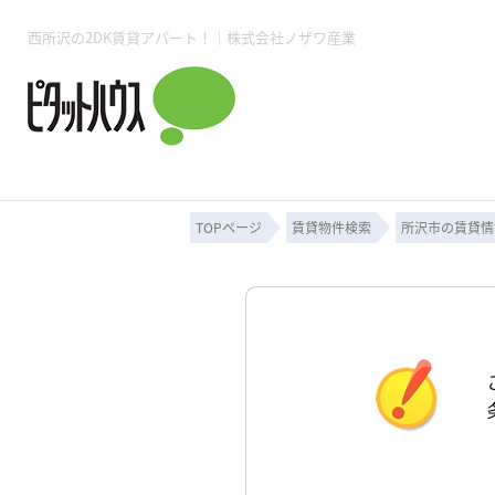
西所沢の2DK賃貸アパート！｜株式会社ノザワ産業
所沢賃貸TOP
賃貸管理業務
入居者様用ページTOP
売買物件一覧
無料売却査定
会社概要
ご来店予約
スタッフ紹介
お住まいの解約手続き
土地・空き家活用
購入時の諸費用
仲介手数料について
物件検索フォーム
入居中のマ
必要な書類
売却の流れ
月極駐車場
ピタットハウス所沢店
事業用物件
ピタットハ
TOPページ
賃貸物件検索
所沢市の賃貸情
所沢賃貸TOP
賃貸管理業務
入居者様用ページTOP
売買物件一覧
無料売却査定
会社概要
ご来店予約
スタッフ紹介
お住まいの解約手続き
土地・空き家活用
購入時の諸費用
仲介手数料について
物件検索フォーム
入居中のマ
必要な書類
売却の流れ
月極駐車場
ピタットハウス所沢店
事業用物件
ピタットハ