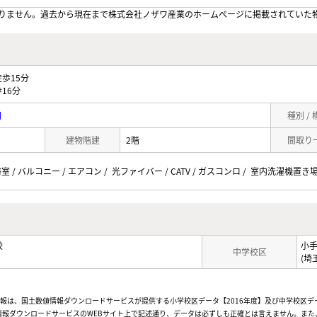
りません。過去から現在まで株式会社ノザワ産業のホームぺージに掲載されていた
歩15分
16分
目
種別 /
建物階建
2階
間取り
 / バルコニー / エアコン / 光ファイバー / CATV / ガスコンロ / 室内洗濯機置き場
校
小
中学校区
(埼
情報は、国土数値情報ダウンロードサービスが提供する小学校区データ【2016年度】及び中学校区デ
報ダウンロードサービスのWEBサイト上で記述通り、データは必ずしも正確とは言えません。また、