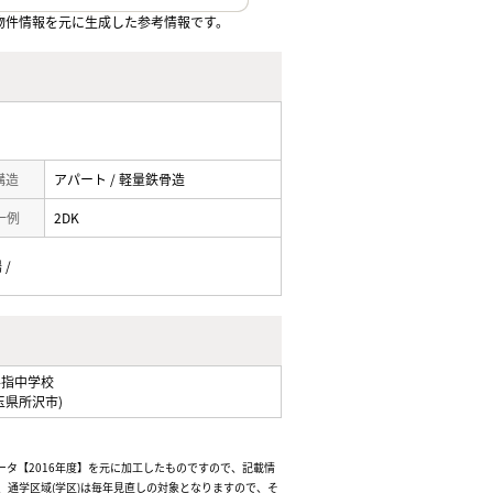
物件情報を元に生成した参考情報です。
 構造
アパート / 軽量鉄骨造
一例
2DK
 /
手指中学校
玉県所沢市)
ータ【2016年度】を元に加工したものですので、記載情
通学区域(学区)は毎年見直しの対象となりますので、そ